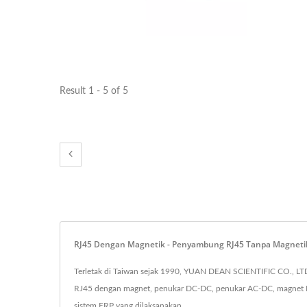
Result 1 - 5 of 5
RJ45 Dengan Magnetik - Penyambung RJ45 Tanpa Magnetik
Terletak di Taiwan sejak 1990, YUAN DEAN SCIENTIFIC CO., LTD
RJ45 dengan magnet, penukar DC-DC, penukar AC-DC, magnet RJ4
sistem ERP yang dilaksanakan.