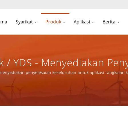
ama
Syarikat
Produk
Aplikasi
Berita
 / YDS - Menyediakan Pen
plikasi Rangkaian Komuni
 menyediakan penyelesaian keseluruhan untuk aplikasi rangkaian