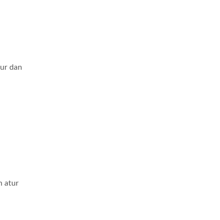
tur dan
n atur