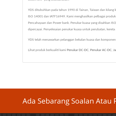
YDS ditubuhkan pada tahun 1990 di Tainan, Taiwan dan kilang k
ISO 14001 dan IATF16949. Kami menghasilkan pelbagai produk
Pencahayaan dan Power bank. Penukar kuasa yang disahkan ISO
dipercayai. Penyelesaian penukar kuasa untuk perubatan, kereta a
YDS telah menawarkan pelanggan bekalan kuasa dan komponen ma
Lihat produk berkualiti kami
Penukar DC-DC
,
Penukar AC-DC
,
J
Ada Sebarang Soalan Atau P