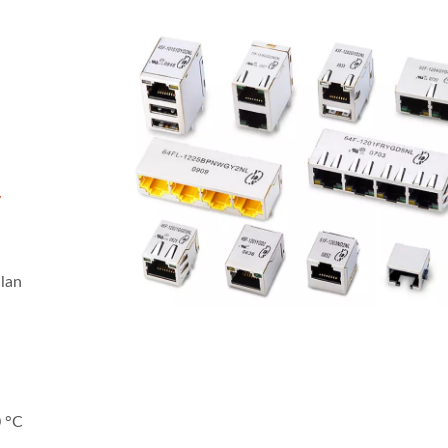
,
lan
0 °C