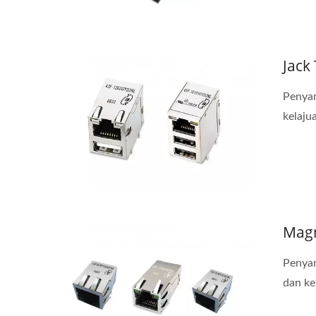
Jack
Penyam
kelaju
Magn
Penyam
dan ke