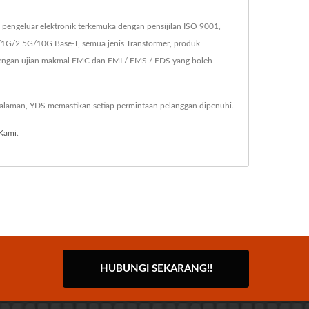
pengeluar elektronik terkemuka dengan pensijilan ISO 9001,
1G/2.5G/10G Base-T, semua jenis Transformer, produk
dengan ujian makmal EMC dan EMI / EMS / EDS yang boleh
alaman, YDS memastikan setiap permintaan pelanggan dipenuhi.
Kami
.
HUBUNGI SEKARANG!!