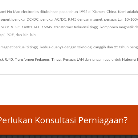
ami Ho Mao electronics ditubuhkan pada tahun 1995 di Xiamen, China. Kami adalah 
 seperti penukar DC/DC, penukar AC/DC, RJ45 dengan magnet, penapis Lan 10/100/
 9001 & ISO 14001, IATF16949, transformer frekuensi tinggi, komponen magnetik 
pi, POE, dan lain-lain.
gnet berkualiti tinggi, kedua-duanya dengan teknologi canggih dan 25 tahun peng
ack RJ45
,
Transformer Frekuensi Tinggi
,
Penapis LAN
dan jangan ragu untuk
Hubungi 
erlukan Konsultasi Perniagaan?