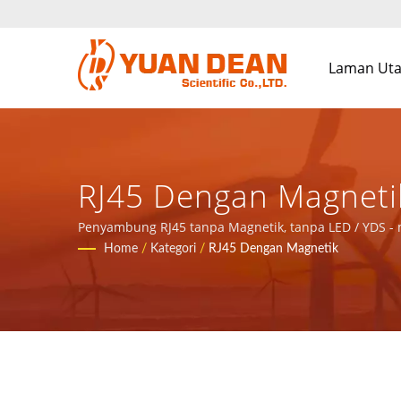
Laman Ut
RJ45 Dengan Magnetik
Keseluruhan Untuk A
Penyambung RJ45 tanpa Magnetik, tanpa LED / YDS -
Home
/
Kategori
/
RJ45 Dengan Magnetik
Dan Produk Kuasa.