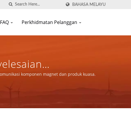
BAHASA MELAYU
FAQ
Perkhidmatan Pelanggan
yelesaian
kasi Komponen Magnet
 komunikasi komponen magnet dan produk kuasa.