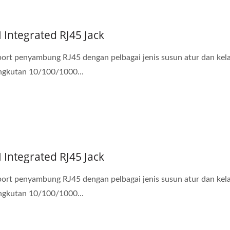
nukar DC-DC 20W 4:1
Penukar DC-DC Half-B
N Integrated RJ45 Jack
port penyambung RJ45 dengan pelbagai jenis susun atur dan kel
gkutan 10/100/1000...
N Integrated RJ45 Jack
port penyambung RJ45 dengan pelbagai jenis susun atur dan kel
gkutan 10/100/1000...