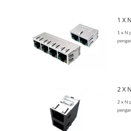
Penukar DC-DC Half-Brick
Pe
1 X 
1 x N 
pengan
2 X 
2 x N 
pengan