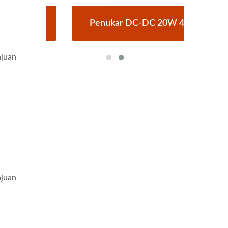
rick
Penukar DC-DC 20W 4:1
Pen
ajuan
ajuan