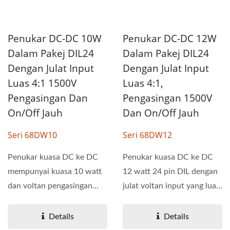
Penukar DC-DC 10W
Penukar DC-DC 12W
Dalam Pakej DIL24
Dalam Pakej DIL24
Dengan Julat Input
Dengan Julat Input
Luas 4:1 1500V
Luas 4:1,
Pengasingan Dan
Pengasingan 1500V
On/Off Jauh
Dan On/Off Jauh
Seri 68DW10
Seri 68DW12
Penukar kuasa DC ke DC
Penukar kuasa DC ke DC
mempunyai kuasa 10 watt
12 watt 24 pin DIL dengan
dan voltan pengasingan
julat voltan input yang luas
1.5KV. Siri 68DW10
4:1. Siri 68DW12...
mempunyai...
Details
Details