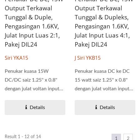
Output Terkawal
Output Terkawal
Tunggal & Duple,
Tunggal & Dupleks,
Pengasingan 1.6KV,
Pengasingan 1.6KV,
Julat Input Luas 2:1,
Julat Input Luas 4:1,
Pakej DIL24
Pakej DIL24
Siri YKA15
J Siri YKB15
Penukar kuasa 15W
Penukar kuasa DC ke DC
DC/DC saiz 1.25'' x 0.8''
15 watt saiz 1.25'' x 0.8''
dengan julat voltan input
dengan julat voltan input
2:1 yang luas. Seri YKA15...
4:1 yang luas....
Details
Details
Result 1 - 12 of 14
1
2