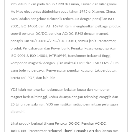
YDS ditubuhkan pada tahun 1990 di Tainan, Taiwan dan kilang kami
Ho Mao electronics ditubuhkan pada tahun 1995 di Xiamen, China.
Kami adalah pengeluar elektronik terkemuka dengan pensijilan ISO
9001, ISO 14001 dan IATF16949. Kami menghasilkan pelbagai produk
seperti penukar DC/DC, penukar AC/DC, RJ45 dengan magnet,
penapis Lan 10/100/1G/2.5G/10G Base-T, semua jenis Transformer,
produk Pencahayaan dan Power bank. Penukar kuasa yang disahkan
ISO 9001 & ISO 14001, IATF16949, transformer frekuensi tinggi,
komponen magnetik dengan ujian makmal EMC dan EMI / EMS / EDS
yang boleh dipercayai. Penyelesaian penukar kuasa untuk perubatan,
kereta api, POE, dan lain-lain.
YDS telah menawarkan pelanggan bekalan kuasa dan komponen
magnet berkualiti tinggi, kedua-duanya dengan teknologi canggih dan
25 tahun pengalaman, YDS memastikan setiap permintaan pelanggan
dipenuhi.
Lihat produk berkualiti kami
Penukar DC-DC
,
Penukar AC-DC
,
Jack RJ45
,
Transformer Frekuensi Tinggi
,
Penapis LAN
dan jangan ragu