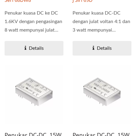
Seri 68DW8
J Siri 69D
Penukar kuasa DC ke DC
Penukar kuasa DC-DC
1.6KV dengan pengasingan
dengan julat voltan 4:1 dan
8 watt mempunyai julat
3 watt mempunyai
voltan input 4:1 yang...
pengasingan 1.5KV. Siri
69D tersedia...
Details
Details
Penukar DC-DC, 15W
Penukar DC-DC, 15W