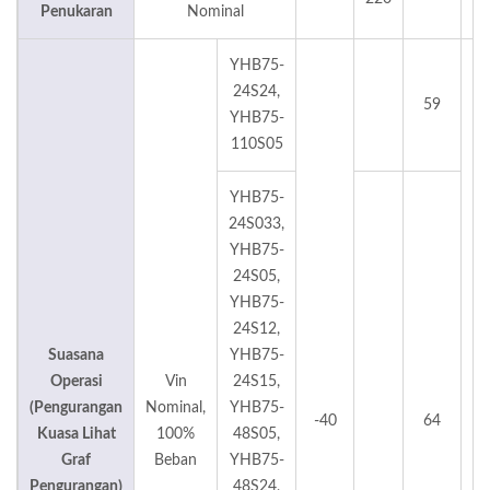
Penukaran
Nominal
YHB75-
24S24,
59
YHB75-
110S05
YHB75-
24S033,
YHB75-
24S05,
YHB75-
24S12,
Suasana
YHB75-
Operasi
Vin
24S15,
(Pengurangan
Nominal,
YHB75-
-40
64
Kuasa Lihat
100%
48S05,
Graf
Beban
YHB75-
Pengurangan)
48S24,