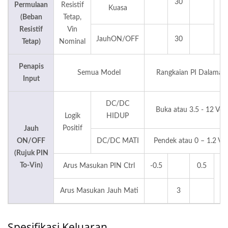
30
Permulaan
Resistif
Kuasa
(Beban
Tetap,
m
Resistif
Vin
JauhON/OFF
30
Tetap)
Nominal
Penapis
Semua Model
Rangkaian PI Dalaman
Input
DC/DC
Buka atau 3.5 - 12 Vdc
Logik
HIDUP
Positif
Jauh
ON/OFF
DC/DC MATI
Pendek atau 0 – 1.2 Vd
(Rujuk PIN
To-Vin)
Arus Masukan PIN Ctrl
-0.5
0.5
m
Arus Masukan Jauh Mati
3
Spesifikasi Keluaran