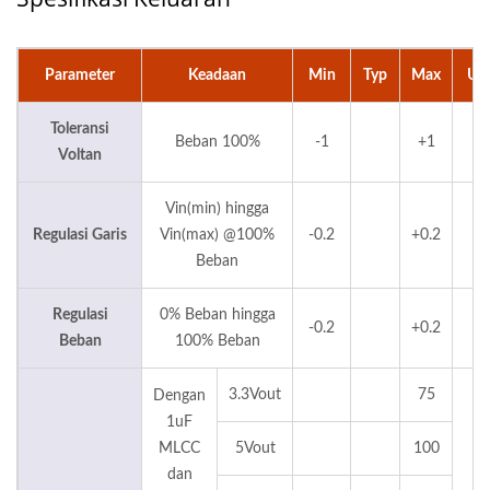
Parameter
Keadaan
Min
Typ
Max
Uni
Toleransi
Beban 100%
-1
+1
%
Voltan
Vin(min) hingga
Regulasi Garis
Vin(max) @100%
-0.2
+0.2
%
Beban
Regulasi
0% Beban hingga
-0.2
+0.2
%
Beban
100% Beban
3.3Vout
75
Dengan
1uF
MLCC
5Vout
100
dan