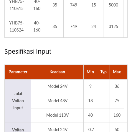
YHB75-
40-
35
749
15
5000
110S15
160
YHB75-
40-
35
749
24
3125
110S24
160
Spesifikasi Input
Parameter
Keadaan
Min
Typ
Max
Un
Model 24V
9
36
Julat
Voltan
Model 48V
18
75
V
Input
Model 110V
40
160
Model 24V
-0.7
50
Voltan