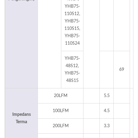
YHB75-
110S12,
YHB75-
110S15,
YHB75-
110S24
YHB75-
48S12,
69
YHB75-
48S15
20LFM
5.5
100LFM
4.5
Impedans
°
Terma
200LFM
3.3