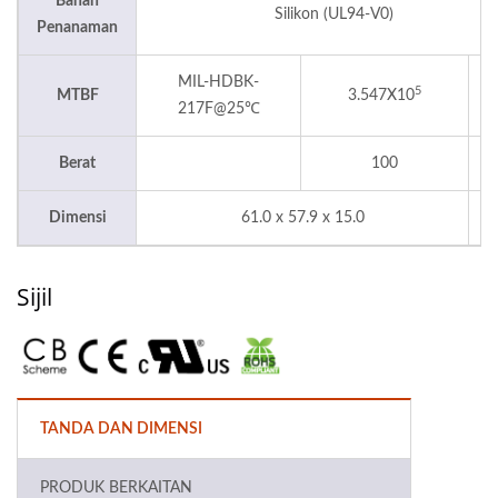
Bahan
Silikon (UL94-V0)
Penanaman
MIL-HDBK-
5
MTBF
3.547X10
J
217F@25℃
Berat
100
Dimensi
61.0 x 57.9 x 15.0
Sijil
TANDA DAN DIMENSI
PRODUK BERKAITAN