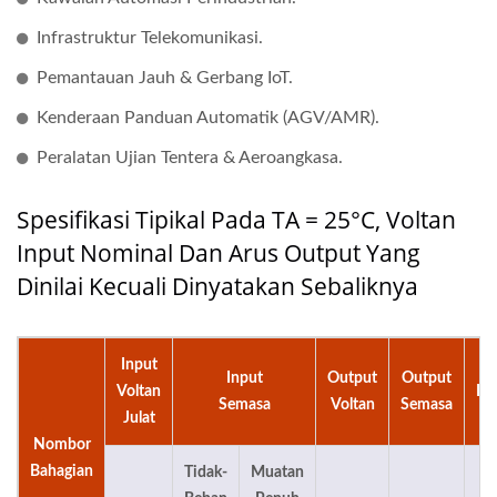
Infrastruktur Telekomunikasi.
Pemantauan Jauh & Gerbang IoT.
Kenderaan Panduan Automatik (AGV/AMR).
Peralatan Ujian Tentera & Aeroangkasa.
Spesifikasi Tipikal Pada TA = 25°C, Voltan
Input Nominal Dan Arus Output Yang
Dinilai Kecuali Dinyatakan Sebaliknya
Input
Input
Output
Output
Voltan
Ke
Semasa
Voltan
Semasa
Julat
Nombor
Bahagian
Tidak-
Muatan