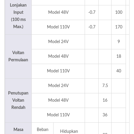
Lonjakan
Input
Model 48V
-0.7
100
(100 ms
Max.)
Model 110V
-0.7
170
Model 24V
9
Voltan
Model 48V
18
V
Permulaan
Model 110V
40
Model 24V
7.5
Penutupan
Voltan
Model 48V
16
V
Rendah
Model 110V
36
Masa
Beban
Hidupkan