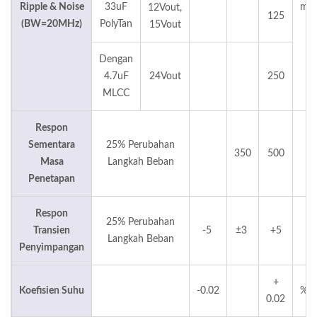
Ripple & Noise
33uF
mVp
12Vout,
125
(BW=20MHz)
PolyTan
p
15Vout
Dengan
4.7uF
24Vout
250
MLCC
Respon
Sementara
25% Perubahan
350
500
us
Masa
Langkah Beban
Penetapan
Respon
25% Perubahan
Transien
-5
±3
+5
%
Langkah Beban
Penyimpangan
+
Koefisien Suhu
-0.02
%/°
0.02