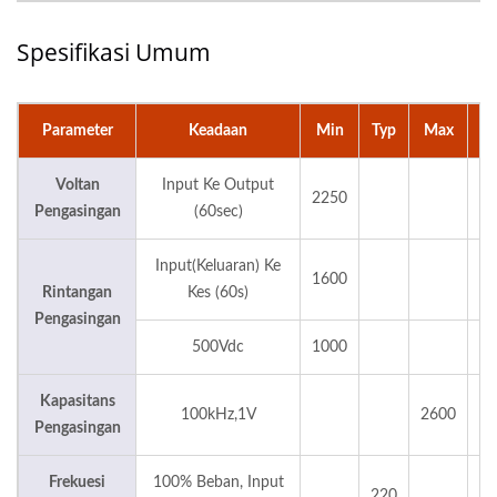
Spesifikasi Umum
Parameter
Keadaan
Min
Typ
Max
U
Voltan
Input Ke Output
2250
V
Pengasingan
(60sec)
Input(Keluaran) Ke
1600
V
Rintangan
Kes (60s)
Pengasingan
500Vdc
1000
Kapasitans
100kHz,1V
2600
Pengasingan
Frekuesi
100% Beban, Input
220
K