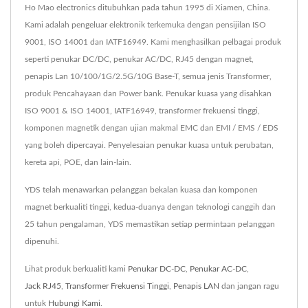
Ho Mao electronics ditubuhkan pada tahun 1995 di Xiamen, China.
Kami adalah pengeluar elektronik terkemuka dengan pensijilan ISO
9001, ISO 14001 dan IATF16949. Kami menghasilkan pelbagai produk
seperti penukar DC/DC, penukar AC/DC, RJ45 dengan magnet,
penapis Lan 10/100/1G/2.5G/10G Base-T, semua jenis Transformer,
produk Pencahayaan dan Power bank. Penukar kuasa yang disahkan
ISO 9001 & ISO 14001, IATF16949, transformer frekuensi tinggi,
komponen magnetik dengan ujian makmal EMC dan EMI / EMS / EDS
yang boleh dipercayai. Penyelesaian penukar kuasa untuk perubatan,
kereta api, POE, dan lain-lain.
YDS telah menawarkan pelanggan bekalan kuasa dan komponen
magnet berkualiti tinggi, kedua-duanya dengan teknologi canggih dan
25 tahun pengalaman, YDS memastikan setiap permintaan pelanggan
dipenuhi.
Lihat produk berkualiti kami
Penukar DC-DC
,
Penukar AC-DC
,
Jack RJ45
,
Transformer Frekuensi Tinggi
,
Penapis LAN
dan jangan ragu
untuk
Hubungi Kami
.