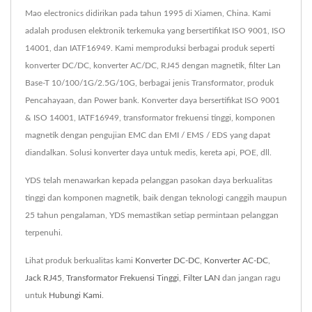
Mao electronics didirikan pada tahun 1995 di Xiamen, China. Kami
adalah produsen elektronik terkemuka yang bersertifikat ISO 9001, ISO
14001, dan IATF16949. Kami memproduksi berbagai produk seperti
konverter DC/DC, konverter AC/DC, RJ45 dengan magnetik, filter Lan
Base-T 10/100/1G/2.5G/10G, berbagai jenis Transformator, produk
Pencahayaan, dan Power bank. Konverter daya bersertifikat ISO 9001
& ISO 14001, IATF16949, transformator frekuensi tinggi, komponen
magnetik dengan pengujian EMC dan EMI / EMS / EDS yang dapat
diandalkan. Solusi konverter daya untuk medis, kereta api, POE, dll.
YDS telah menawarkan kepada pelanggan pasokan daya berkualitas
tinggi dan komponen magnetik, baik dengan teknologi canggih maupun
25 tahun pengalaman, YDS memastikan setiap permintaan pelanggan
terpenuhi.
Lihat produk berkualitas kami
Konverter DC-DC
,
Konverter AC-DC
,
Jack RJ45
,
Transformator Frekuensi Tinggi
,
Filter LAN
dan jangan ragu
untuk
Hubungi Kami
.