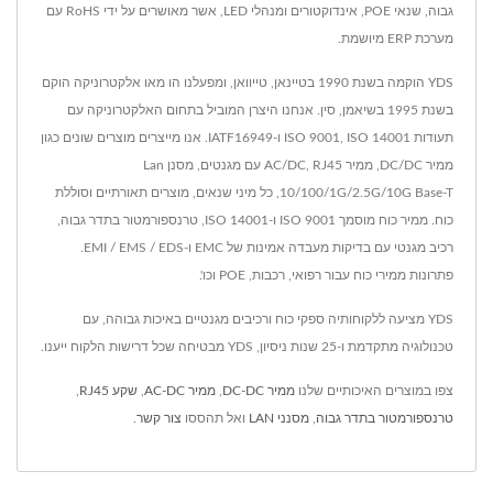
גבוה, שנאי POE, אינדוקטורים ומנהלי LED, אשר מאושרים על ידי RoHS עם
מערכת ERP מיושמת.
YDS הוקמה בשנת 1990 בטיינאן, טייוואן, ומפעלנו הו מאו אלקטרוניקה הוקם
בשנת 1995 בשיאמן, סין. אנחנו היצרן המוביל בתחום האלקטרוניקה עם
תעודות ISO 9001, ISO 14001 ו-IATF16949. אנו מייצרים מוצרים שונים כגון
ממיר DC/DC, ממיר AC/DC, RJ45 עם מגנטים, מסנן Lan
10/100/1G/2.5G/10G Base-T, כל מיני שנאים, מוצרים תאורתיים וסוללת
כוח. ממיר כוח מוסמך ISO 9001 ו-ISO 14001, טרנספורמטור בתדר גבוה,
רכיב מגנטי עם בדיקות מעבדה אמינות של EMC ו-EMI / EMS / EDS.
פתרונות ממירי כוח עבור רפואי, רכבות, POE וכו'.
YDS מציעה ללקוחותיה ספקי כוח ורכיבים מגנטיים באיכות גבוהה, עם
טכנולוגיה מתקדמת ו-25 שנות ניסיון, YDS מבטיחה שכל דרישות הלקוח ייענו.
צפו במוצרים האיכותיים שלנו
ממיר DC-DC
,
ממיר AC-DC
,
שקע RJ45
,
טרנספורמטור בתדר גבוה
,
מסנני LAN
ואל תהססו
צור קשר
.