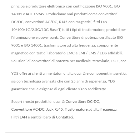
principale produttore elettronico con certificazione ISO 9001, ISO
14001 e IATF16949. Produciamo vari prodotti come convertitori
DC/DC, convertitori AC/DC, RJ45 con magnetici, filtri Lan
10/100/1G/2.5G/10G Base-T, tutti i tipi di trasformatore, prodotti per
l'illuminazione e power bank. Convertitore di potenza certificato ISO
9001 e ISO 14001, trasformatore ad alta frequenza, componente
magnetico con test di laboratorio EMC e EMI / EMS / EDS affidabili.
Soluzioni di convertitori di potenza per medicale, ferroviario, POE, ecc.
YDS offre ai clienti alimentatori di alta qualità e componenti magnetici,
sia con tecnologia avanzata che con 25 anni di esperienza, YDS
garantisce che le esigenze di ogni cliente siano soddisfatte.
Scopri i nostri prodotti di qualità
Convertitore DC-DC
,
Convertitore AC-DC
,
Jack RJ45
,
Trasformatore ad alta frequenza
,
Filtri LAN
e sentiti libero di
Contattaci
.