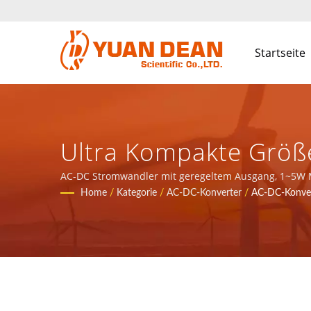
Startseite
Ultra Kompakte Größe
Für AC-Hauptstromver
AC-DC Stromwandler mit geregeltem Ausgang, 1~5W M
China gegründet. Wir sind der führende Elektronikher
Home
/
Kategorie
/
AC-DC-Konverter
/
AC-DC-Konver
Über 32 Jahre Herst
Komponenten | YUAN 