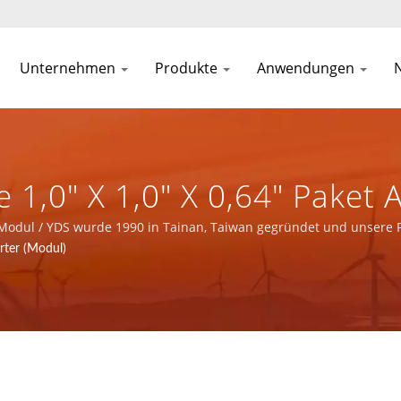
Unternehmen
Produkte
Anwendungen
 1,0" X 1,0" X 0,64" Pake
sorgungssystem Und Indust
odul / YDS wurde 1990 in Tainan, Taiwan gegründet und unsere Fa
steller mit ISO 9001, ISO 14001 und IATF16949 Zertifizierung.
ter (Modul)
eller Von Stromversorgung
DEAN SCIENTIFIC CO., LTD