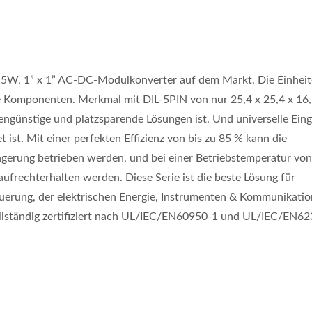
e 5W, 1” x 1” AC-DC-Modulkonverter auf dem Markt. Die Einhei
e Komponenten. Merkmal mit DIL-5PIN von nur 25,4 x 25,4 x 1
engünstige und platzsparende Lösungen ist. Und universelle Ein
ist. Mit einer perfekten Effizienz von bis zu 85 % kann die
ngerung betrieben werden, und bei einer Betriebstemperatur vo
ufrechterhalten werden. Diese Serie ist die beste Lösung für
uerung, der elektrischen Energie, Instrumenten & Kommunikatio
llständig zertifiziert nach UL/IEC/EN60950-1 und UL/IEC/EN6