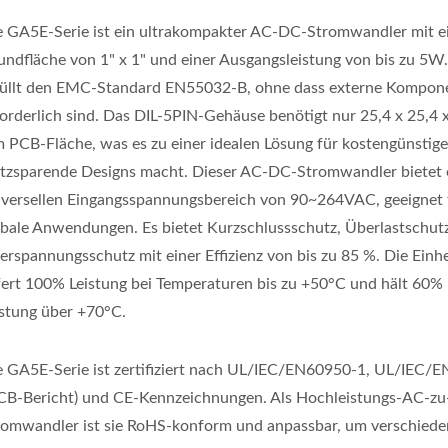
e GA5E-Serie ist ein ultrakompakter AC-DC-Stromwandler mit e
undfläche von 1" x 1" und einer Ausgangsleistung von bis zu 5W.
füllt den EMC-Standard EN55032-B, ohne dass externe Kompon
forderlich sind. Das DIL-5PIN-Gehäuse benötigt nur 25,4 x 25,4 
 PCB-Fläche, was es zu einer idealen Lösung für kostengünstige
atzsparende Designs macht. Dieser AC-DC-Stromwandler bietet 
iversellen Eingangsspannungsbereich von 90~264VAC, geeignet 
obale Anwendungen. Es bietet Kurzschlussschutz, Überlastschut
erspannungsschutz mit einer Effizienz von bis zu 85 %. Die Einhe
efert 100% Leistung bei Temperaturen bis zu +50°C und hält 60%
istung über +70°C.
e GA5E-Serie ist zertifiziert nach UL/IEC/EN60950-1, UL/IEC/
(CB-Bericht) und CE-Kennzeichnungen. Als Hochleistungs-AC-z
romwandler ist sie RoHS-konform und anpassbar, um verschied