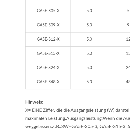
GA5E-S05-X
5.0
5
GA5E-S09-X
5.0
9
GA5E-S12-X
5.0
1
GA5E-S15-X
5.0
1
GA5E-S24-X
5.0
2
GA5E-S48-X
5.0
4
Hinweis:
X= EINE Ziffer, die die Ausgangsleistung (W) darste
maximalen Leistung.Ausgangsleistung;Wenn die Ausg
weggelassen.Z.B.:3W=GA5E-S05-3, GA5E-S15-3 