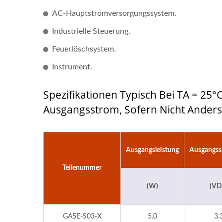
AC-Hauptstromversorgungssystem.
Industrielle Steuerung.
Feuerlöschsystem.
Instrument.
Spezifikationen Typisch Bei TA = 2
Ausgangsstrom, Sofern Nicht Ander
Ausgangsleistung
Ausgangs
Teilenummer
(W)
(VD
GA5E-S03-X
5.0
3.