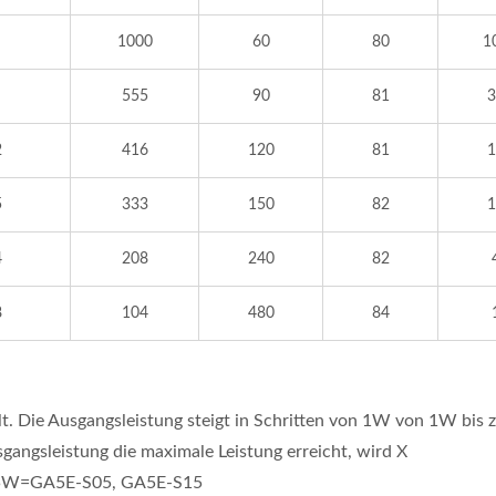
1000
60
80
1
555
90
81
3
2
416
120
81
1
5
333
150
82
1
4
208
240
82
8
104
480
84
llt. Die Ausgangsleistung steigt in Schritten von 1W von 1W bis 
angsleistung die maximale Leistung erreicht, wird X
;5W=GA5E-S05, GA5E-S15