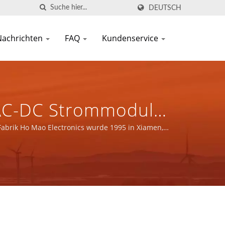
DEUTSCH
Nachrichten
FAQ
Kundenservice
t AC-DC Strommodul
rielle Steuerung /
brik Ho Mao Electronics wurde 1995 in Xiamen,
en Und Magnetischen
.