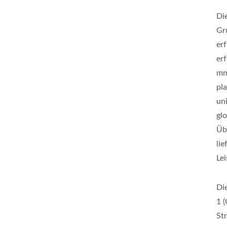
Di
Gr
er
er
mm
pl
un
gl
Üb
li
Le
Di
1 
St