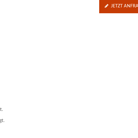
Wandler
JETZT ANFR
t.
t.