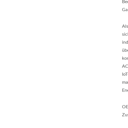
Be
Ga
Al
si
in
üb
ko
AC
Io
ma
En
OE
Zu
Halbbrücken-DC-DC-
20