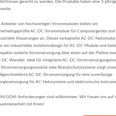
dürfnissen gerecht zu werden. Die Produkte haben eine 3-jährig
rantie.
s Anbieter von hochwertigen Strommodulen bieten wir
cherheitsgeprüfte AC-DC-Strommodule für Computergeräte und
dustrielle Steuerungen an. Dieses verkapselte AC-DC-Netzmodul
er ein industrielles Isolationsdesign für AC-DC-Module und biete
mpakte isolierte Stromversorgung über einen auf der Platine mo
-DC-Wandler. Ideal für integrierte AC-DC-Stromversorgungsmo
T-Stromversorgungsmodule oder Brandschutzsysteme sorgt unse
ßgeschneiderte AC-DC-Stromversorgung für eine zuverlässige
ergieversorgung für AC-Netzsysteme und elektronische Instrume
M/ODM-Anforderungen sind willkommen. Wir freuen uns auf 
sammenarbeit mit Ihnen!
W 4:1 DC-DC-Wandler
Halbbrücken-DC-D