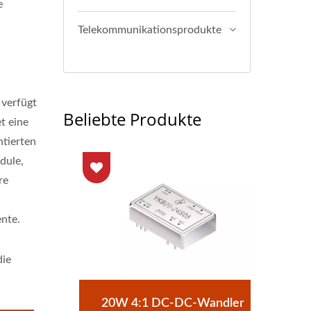
e
Telekommunikationsprodukte
 verfügt
Beliebte Produkte
t eine
ntierten
dule,
re
nte.
die
C-
20W 4:1 DC-DC-Wandler