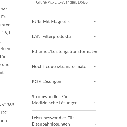
Grüne AC-DC-Wandler/DoE6
iner
 Es
RJ45 Mit Magnetik
enten
x 16,1
LAN-Filterprodukte
,
einen
Ethernet/Leistungstransformator
für
z und
Hochfrequenztransformator
it
POE-Lösungen
Stromwandler Für
Medizinische Lösungen
EN62368-
u-DC-
Leistungswandler Für
enen
Eisenbahnlösungen