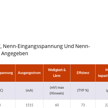
5°C, Nenn-Eingangsspannung Und Nenn-
s Angegeben
Welligkeit &
M
spannung
Ausgangsstrom
Effizienz
Lärm
kapazi
(mV) max
C)
(mA)
(TYP %)
(
(Hinweis)
3
1515
60
73
2