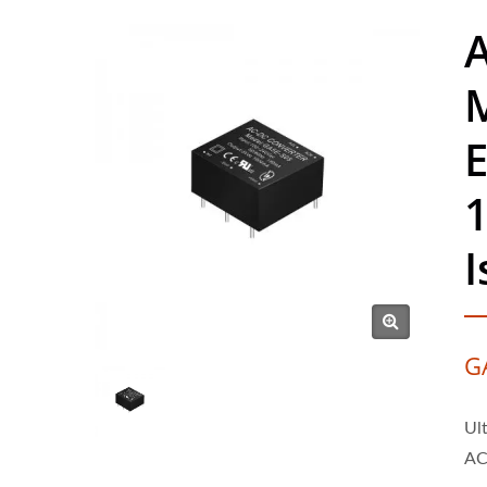
E
1
I
G
Ul
AC