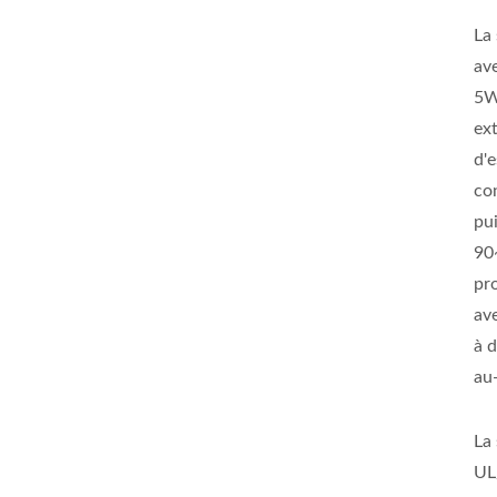
La
av
5W
ex
d'e
co
pu
90
pro
ave
à 
au
La
UL