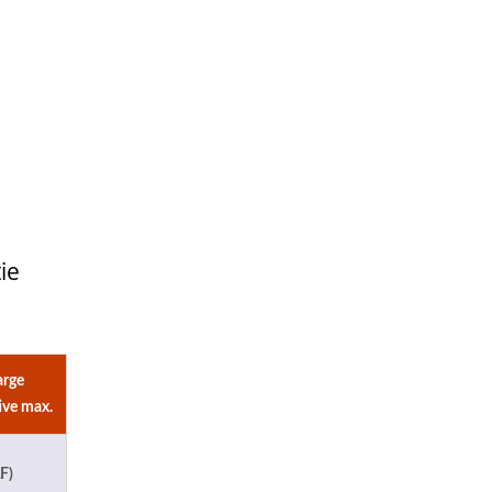
ie
rge
ive max.
F)