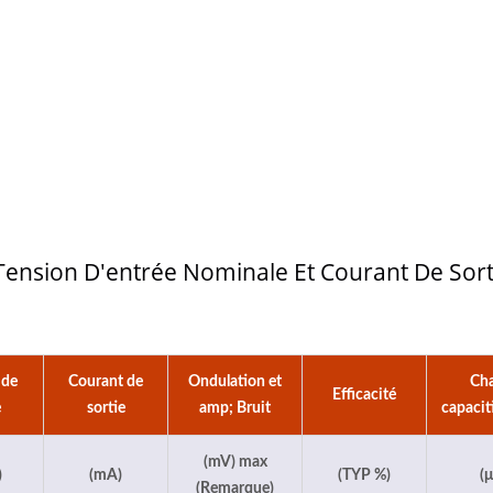
 Tension D'entrée Nominale Et Courant De Sort
 de
Courant de
Ondulation et
Cha
Efficacité
e
sortie
amp; Bruit
capacit
(mV) max
)
(mA)
(TYP %)
(μ
(Remarque)