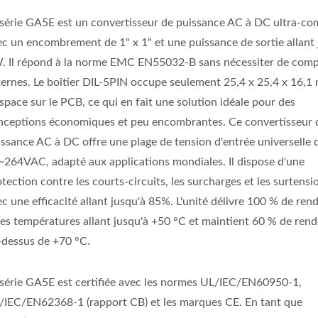
 série GA5E est un convertisseur de puissance AC à DC ultra-c
ec un encombrement de 1" x 1" et une puissance de sortie allant 
. Il répond à la norme EMC EN55032-B sans nécessiter de com
ternes. Le boîtier DIL-5PIN occupe seulement 25,4 x 25,4 x 16,
space sur le PCB, ce qui en fait une solution idéale pour des
nceptions économiques et peu encombrantes. Ce convertisseur 
issance AC à DC offre une plage de tension d'entrée universelle 
~264VAC, adapté aux applications mondiales. Il dispose d'une
tection contre les courts-circuits, les surcharges et les surtensi
c une efficacité allant jusqu'à 85%. L'unité délivre 100 % de re
des températures allant jusqu'à +50 °C et maintient 60 % de ren
-dessus de +70 °C.
 série GA5E est certifiée avec les normes UL/IEC/EN60950-1,
/IEC/EN62368-1 (rapport CB) et les marques CE. En tant que