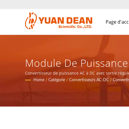
Page d'acc
Module De Puissance 
0,64" Pour Système D'
Convertisseur de puissance AC à DC avec sortie régulé
Xiamen, Chine. Nous sommes le principal fabricant éle
Home
/
Catégorie
/
Convertisseurs AC-DC
/
Converti
/ Plus De 32 Ans De 
Magnétiques | YUAN 