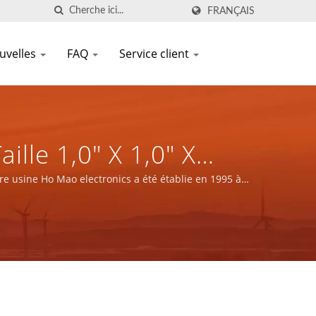
FRANÇAIS
uvelles
FAQ
Service client
lle 1,0" X 1,0" X
t Contrôle Industriel
re usine Ho Mao electronics a été établie en 1995 à
s Et De Composants