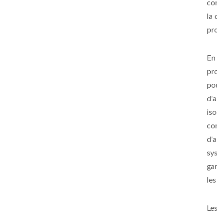
co
la
pr
En
pr
po
d'
iso
co
d'
sy
gar
le
Le