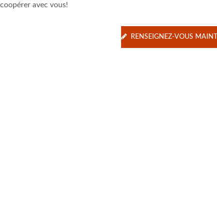
 coopérer avec vous!
RENSEIGNEZ-VOUS MAIN
vertisseur DC-DC 20W
Convertisseur DC-DC 
4:1
Brique
.