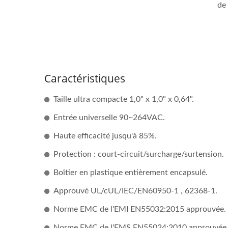
de
Convertisseur DC-DC Demi-
Con
Brique
Caractéristiques
Taille ultra compacte 1,0" x 1,0" x 0,64".
Entrée universelle 90~264VAC.
Haute efficacité jusqu'à 85%.
Protection : court-circuit/surcharge/surtension.
Boîtier en plastique entièrement encapsulé.
Approuvé UL/cUL/IEC/EN60950-1 , 62368-1.
Norme EMC de l'EMI EN55032:2015 approuvée.
Norme EMC de l'EMS EN55024:2010 approuvée