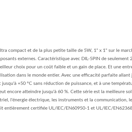
a compact et de la plus petite taille de 5W, 1" x 1" sur le marc
mposants externes. Caractéristique avec DIL-5PIN de seulement 2
illeur choix pour un coût faible et un gain de place. Et une entr
sation dans le monde entier. Avec une efficacité parfaite allant 
 jusqu'à +50 °C sans réduction de puissance, et à une températ
t encore atteindre jusqu'à 60 %. Cette série est la meilleure so
riel, l'énergie électrique, les instruments et la communication, l
 était entièrement certifiée UL/IEC/EN60950-1 et UL/IEC/EN6236