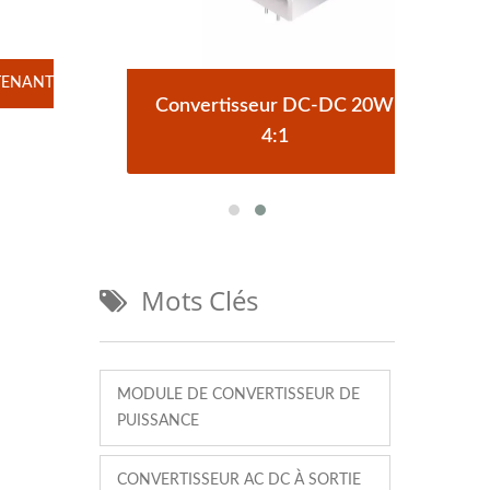
TENANT
Demi-
Convertisseur DC-DC 20W
Con
4:1
Mots Clés
MODULE DE CONVERTISSEUR DE
PUISSANCE
CONVERTISSEUR AC DC À SORTIE