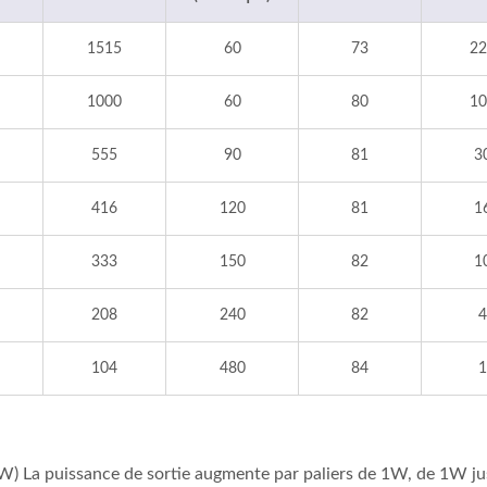
1515
60
73
22
1000
60
80
10
555
90
81
3
416
120
81
1
333
150
82
1
208
240
82
4
104
480
84
1
(W) La puissance de sortie augmente par paliers de 1W, de 1W ju