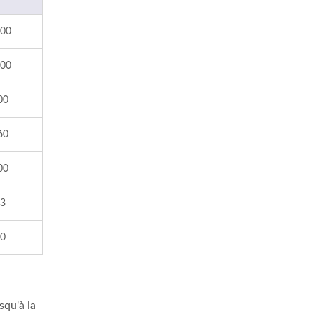
00
00
00
60
00
3
0
squ'à la