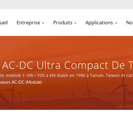
ueil
Entreprise
Produits
Applications
No
AC-DC Ultra Compact De Tai
alimentation Principal AC E
e, module 1~5W / YDS a été établi en 1990 à Tainan, Taïwan et not
ctronique certifié ISO 9001, ISO 14001 et IATF16949.
sseurs AC-DC (Module)
Fabrication D'alimentation
DEAN SCIENTIFIC CO., LTD.