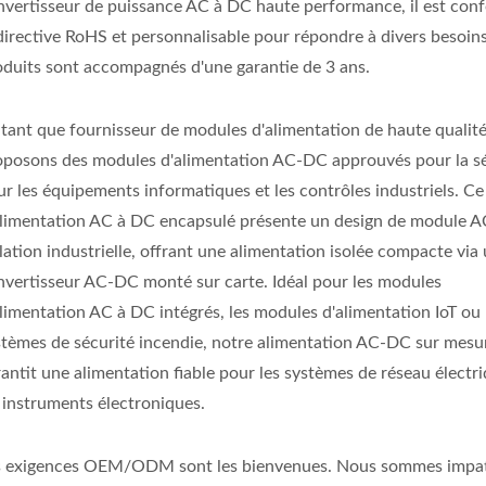
nvertisseur de puissance AC à DC haute performance, il est con
 directive RoHS et personnalisable pour répondre à divers besoins
oduits sont accompagnés d'une garantie de 3 ans.
 tant que fournisseur de modules d'alimentation de haute qualit
oposons des modules d'alimentation AC-DC approuvés pour la sé
ur les équipements informatiques et les contrôles industriels. C
alimentation AC à DC encapsulé présente un design de module 
lation industrielle, offrant une alimentation isolée compacte via
nvertisseur AC-DC monté sur carte. Idéal pour les modules
alimentation AC à DC intégrés, les modules d'alimentation IoT ou 
stèmes de sécurité incendie, notre alimentation AC-DC sur mesu
antit une alimentation fiable pour les systèmes de réseau électri
s instruments électroniques.
s exigences OEM/ODM sont les bienvenues. Nous sommes impat