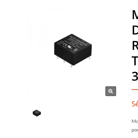
D
T
3
S
Mo
po