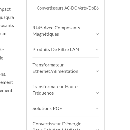
Convertisseurs AC-DC Verts/DoE6
ompact
jusqu'à
posants
RJ45 Avec Composants
1 mm
Magnétiques
Produits De Filtre LAN
de
de
Transformateur
Ethernet/Alimentation
ons,
ndement
Transformateur Haute
dement
Fréquence
Solutions POE
Convertisseur D'énergie