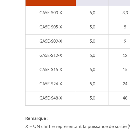
GA5E-S03-X
5,0
3,3
GA5E-S05-X
5,0
5
GA5E-S09-X
5,0
9
GA5E-S12-X
5,0
12
GA5E-S15-X
5,0
15
GA5E-S24-X
5,0
24
GA5E-S48-X
5,0
48
Remarque :
X = UN chiffre représentant la puissance de sortie 