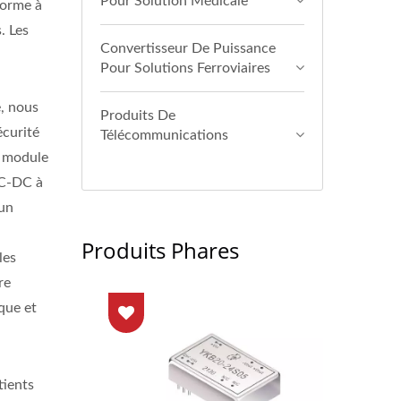
Pour Solution Médicale
forme à
. Les
Convertisseur De Puissance
Pour Solutions Ferroviaires
é, nous
Produits De
curité
Télécommunications
e module
AC-DC à
 un
Produits Phares
les
re
que et
ients