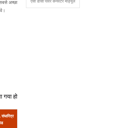
एसी डीसी पावर कनवर्टर मॉड्यूल
 सबसे अच्छा
थे।
ा गया हो
संधारित्र
ोड