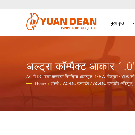
मुख पृष्ठ
अल्ट्रा कॉम्पैक्ट आकार 1.
सप्लाई सिस्टम और औद्योगिक
AC से DC पावर कनवर्टर नियंत्रित आउटपुट, 1~5W मॉड्यूल / YDS की स्थ
14001 और IATF16949 प्रमाणित प्रमुख इलेक्ट्रॉनिक निर्माता हैं।
Home
/
श्रेणी
/
AC-DC कनवर्टर
/
AC-DC कनवर्टर (मॉड्यूल)
मैग्नेटिक कंपोनेंट्स निर