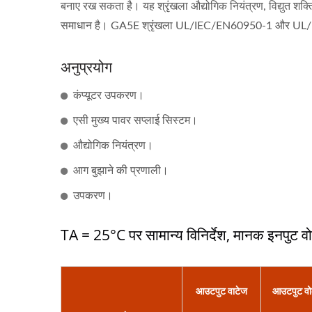
बनाए रख सकता है। यह श्रृंखला औद्योगिक नियंत्रण, विद्युत शक्त
समाधान है। GA5E श्रृंखला UL/IEC/EN60950-1 और UL/IEC/EN
अनुप्रयोग
कंप्यूटर उपकरण।
एसी मुख्य पावर सप्लाई सिस्टम।
औद्योगिक नियंत्रण।
आग बुझाने की प्रणाली।
उपकरण।
TA = 25°C पर सामान्य विनिर्देश, मानक इनपुट व
आउटपुट वाटेज
आउटपुट वो