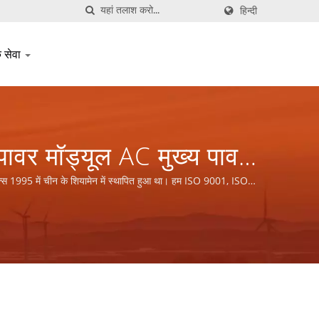
हिन्दी
क सेवा
ावर मॉड्यूल AC मुख्य पावर
धिक पावर सप्लाई और
्स 1995 में चीन के शियामेन में स्थापित हुआ था। हम ISO 9001, ISO
O., LTD.