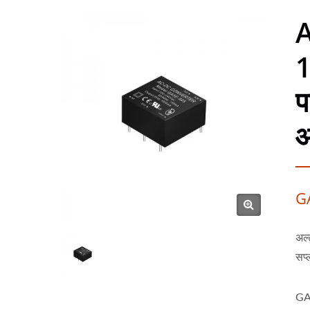
A
1
प
आ
GA
अल्
सप्
GA5