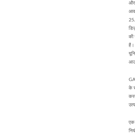
और 
आव
25.
डिज
की 
है।
यू
आउ
GA
के 
करत
उत्
एक 
निय