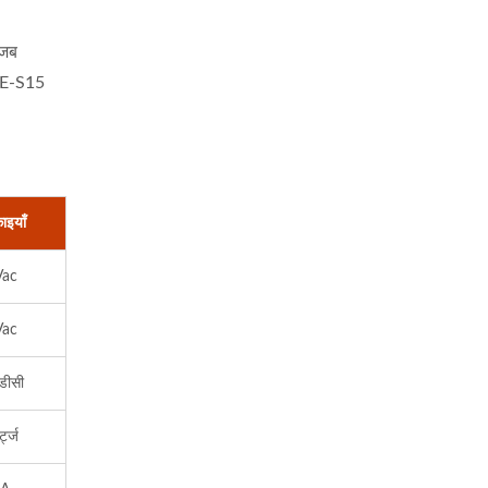
;जब
5E-S15
ाइयाँ
Vac
Vac
डीसी
र्ट्ज