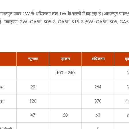
 आउटपुट पावर 1W से अधिकतम तक 1W के चरणों में बढ़ रहा है।आउटपुट पावर
या जाता है।उदाहरण: 3W=GA5E-S05-3, GA5E-S15-3 ;5W=GA5E-S05, GA
न्यूनतम
प्रकार
अधिकतम
इक
100 ~ 240
 इन
90
264
 इन
120
370
वी
47
50
63
ह