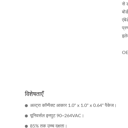
से 
बोर
एंब
प्र
इले
OEM
विशेषताएँ
अल्ट्रा कॉम्पैक्ट आकार 1.0" x 1.0" x 0.64" पैकेज।
हाफ-ब्रिक DC-DC कनवर्टर
20
यूनिवर्सल इनपुट 90~264VAC।
85% तक उच्च दक्षता।