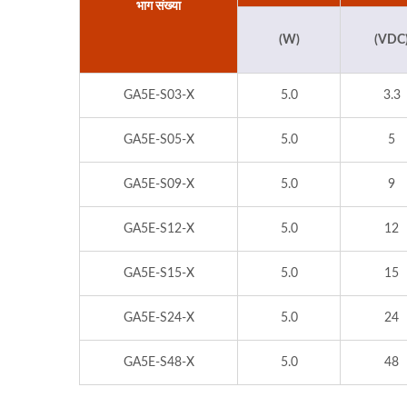
भाग संख्या
(W)
(VDC
GA5E-S03-X
5.0
3.3
GA5E-S05-X
5.0
5
GA5E-S09-X
5.0
9
GA5E-S12-X
5.0
12
GA5E-S15-X
5.0
15
GA5E-S24-X
5.0
24
GA5E-S48-X
5.0
48