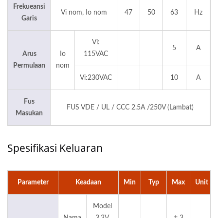
Frekueansi
Vi nom, Io nom
47
50
63
Hz
Garis
Vi:
5
A
Arus
Io
115VAC
Permulaan
nom
Vi:230VAC
10
A
Fus
FUS VDE / UL / CCC 2.5A /250V (Lambat)
Masukan
Spesifikasi Keluaran
Parameter
Keadaan
Min
Typ
Max
Unit
Model