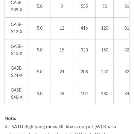
GA5E-
5.0
9
555
90
81
S09-X
GA5E-
5.0
12
416
120
81
S12-X
GA5E-
5.0
15
333
150
82
S15-X
GA5E-
5.0
24
208
240
82
S24-X
GA5E-
5.0
48
104
480
84
S48-X
Nota:
X= SATU digit yang mewakili kuasa output (W) Kuasa