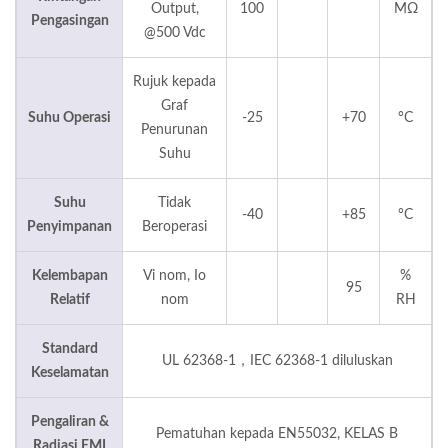
Output,
100
MΩ
Pengasingan
@500 Vdc
Rujuk kepada
Graf
Suhu Operasi
-25
+70
°C
Penurunan
Suhu
Suhu
Tidak
-40
+85
°C
Penyimpanan
Beroperasi
Kelembapan
Vi nom, Io
%
95
Relatif
nom
RH
Standard
UL 62368-1，IEC 62368-1 diluluskan
Keselamatan
Pengaliran &
Pematuhan kepada EN55032, KELAS B
Radiasi EMI