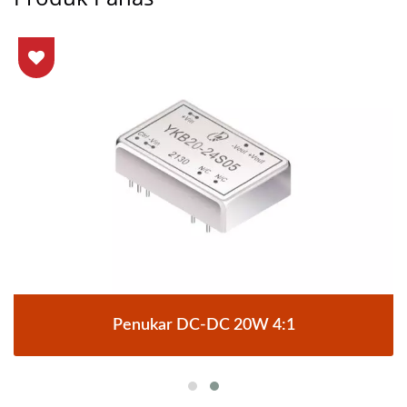
Penukar DC-DC 20W 4:1