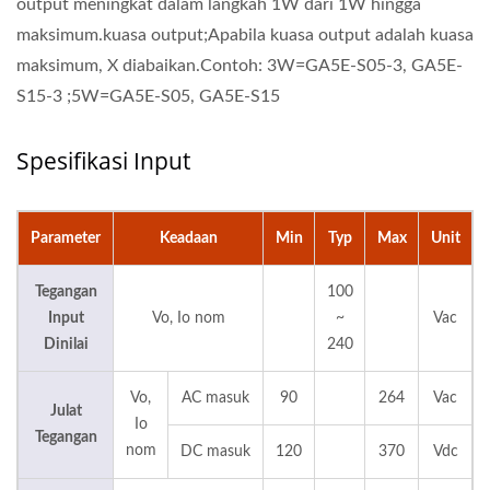
output meningkat dalam langkah 1W dari 1W hingga
maksimum.kuasa output;Apabila kuasa output adalah kuasa
maksimum, X diabaikan.Contoh: 3W=GA5E-S05-3, GA5E-
S15-3 ;5W=GA5E-S05, GA5E-S15
Spesifikasi Input
Parameter
Keadaan
Min
Typ
Max
Unit
Tegangan
100
Input
Vo, Io nom
~
Vac
Dinilai
240
Vo,
AC masuk
90
264
Vac
Julat
Io
Tegangan
nom
DC masuk
120
370
Vdc