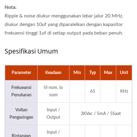
Nota:
Ripple & noise diukur menggunakan lebar jalur 20 MHz,
diukur dengan 10uf yang diparalelkan dengan kapasitor
frekuensi tinggi 1uf di setiap output pada beban penuh.
Spesifikasi Umum
Parameter
Keadaan
Min
Typ
Max
Unit
Frekueansi
Vi nom, Io
65
KHz
Penukaran
nom
Voltan
Input /
3KVac / 5mA / 5Saat
Pengasingan
Output
Input /
Rintangan