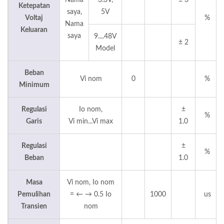
Nama
3.3V,
± 3
Ketepatan
saya,
5V
Voltaj
%
Nama
Keluaran
saya
9....48V
± 2
Model
Beban
Vi nom
0
%
Minimum
Regulasi
Io nom,
±
%
Garis
Vi min...Vi max
1.0
Regulasi
±
%
Beban
1.0
Masa
Vi nom, Io nom
Pemulihan
= ← → 0.5 Io
1000
us
Transien
nom