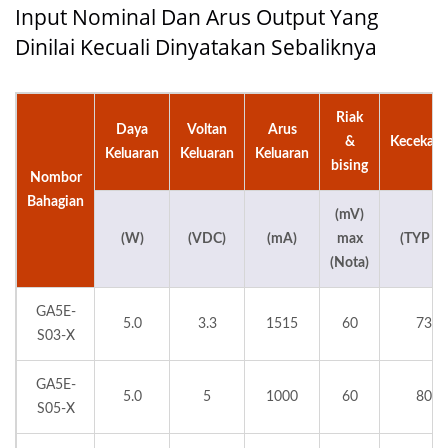
Input Nominal Dan Arus Output Yang
Dinilai Kecuali Dinyatakan Sebaliknya
Riak
Daya
Voltan
Arus
&
Kecekap
Keluaran
Keluaran
Keluaran
bising
Nombor
Bahagian
(mV)
(W)
(VDC)
(mA)
max
(TYP %)
(Nota)
GA5E-
5.0
3.3
1515
60
73
S03-X
GA5E-
5.0
5
1000
60
80
S05-X