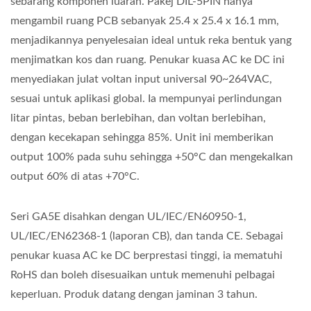
sebarang komponen luaran. Pakej DIL-5PIN hanya
mengambil ruang PCB sebanyak 25.4 x 25.4 x 16.1 mm,
menjadikannya penyelesaian ideal untuk reka bentuk yang
menjimatkan kos dan ruang. Penukar kuasa AC ke DC ini
menyediakan julat voltan input universal 90~264VAC,
sesuai untuk aplikasi global. Ia mempunyai perlindungan
litar pintas, beban berlebihan, dan voltan berlebihan,
dengan kecekapan sehingga 85%. Unit ini memberikan
output 100% pada suhu sehingga +50°C dan mengekalkan
output 60% di atas +70°C.
Seri GA5E disahkan dengan UL/IEC/EN60950-1,
UL/IEC/EN62368-1 (laporan CB), dan tanda CE. Sebagai
penukar kuasa AC ke DC berprestasi tinggi, ia mematuhi
RoHS dan boleh disesuaikan untuk memenuhi pelbagai
keperluan. Produk datang dengan jaminan 3 tahun.