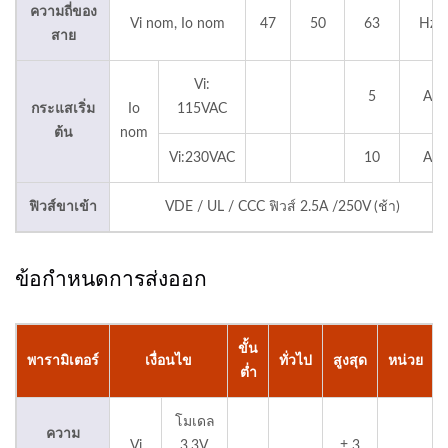
ความถี่ของ
Vi nom, Io nom
47
50
63
Hz
สาย
Vi:
5
A
กระแสเริ่ม
Io
115VAC
ต้น
nom
Vi:230VAC
10
A
ฟิวส์ขาเข้า
VDE / UL / CCC ฟิวส์ 2.5A /250V (ช้า)
ข้อกำหนดการส่งออก
ขั้น
พารามิเตอร์
เงื่อนไข
ทั่วไป
สูงสุด
หน่วย
ต่ำ
โมเดล
ความ
Vi
3.3V,
± 3