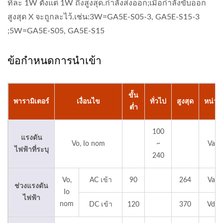
ทีละ 1W ตั้งแต่ 1W ถึงสูงสุด.กำลังส่งออก;เมื่อกำลังขับออก
สูงสุด X จะถูกละไว้.เช่น:3W=GA5E-S05-3, GA5E-S15-3
;5W=GA5E-S05, GA5E-S15
ข้อกำหนดการนำเข้า
ขั้น
พารามิเตอร์
เงื่อนไข
ทั่วไป
สูงสุด
หน่วย
ต่ำ
100
แรงดัน
Vo, Io nom
~
Vac
ไฟฟ้าที่ระบุ
240
Vo,
AC เข้า
90
264
Vac
ช่วงแรงดัน
Io
ไฟฟ้า
nom
DC เข้า
120
370
Vdc