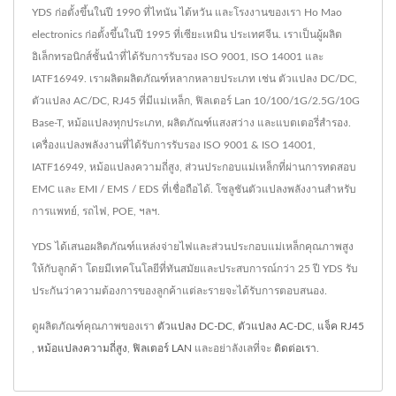
YDS ก่อตั้งขึ้นในปี 1990 ที่ไทนัน ไต้หวัน และโรงงานของเรา Ho Mao
electronics ก่อตั้งขึ้นในปี 1995 ที่เซียะเหมิน ประเทศจีน. เราเป็นผู้ผลิต
อิเล็กทรอนิกส์ชั้นนำที่ได้รับการรับรอง ISO 9001, ISO 14001 และ
IATF16949. เราผลิตผลิตภัณฑ์หลากหลายประเภท เช่น ตัวแปลง DC/DC,
ตัวแปลง AC/DC, RJ45 ที่มีแม่เหล็ก, ฟิลเตอร์ Lan 10/100/1G/2.5G/10G
Base-T, หม้อแปลงทุกประเภท, ผลิตภัณฑ์แสงสว่าง และแบตเตอรี่สำรอง.
เครื่องแปลงพลังงานที่ได้รับการรับรอง ISO 9001 & ISO 14001,
IATF16949, หม้อแปลงความถี่สูง, ส่วนประกอบแม่เหล็กที่ผ่านการทดสอบ
EMC และ EMI / EMS / EDS ที่เชื่อถือได้. โซลูชันตัวแปลงพลังงานสำหรับ
การแพทย์, รถไฟ, POE, ฯลฯ.
YDS ได้เสนอผลิตภัณฑ์แหล่งจ่ายไฟและส่วนประกอบแม่เหล็กคุณภาพสูง
ให้กับลูกค้า โดยมีเทคโนโลยีที่ทันสมัยและประสบการณ์กว่า 25 ปี YDS รับ
ประกันว่าความต้องการของลูกค้าแต่ละรายจะได้รับการตอบสนอง.
ดูผลิตภัณฑ์คุณภาพของเรา
ตัวแปลง DC-DC
,
ตัวแปลง AC-DC
,
แจ็ค RJ45
,
หม้อแปลงความถี่สูง
,
ฟิลเตอร์ LAN
และอย่าลังเลที่จะ
ติดต่อเรา
.