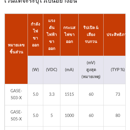
เว้นแต่จะระบุไว้เป็นอย่างอื่น
แรง
กำลัง
ดัน
กระแส
ริปเปิล &
ไฟ
ไฟฟ้า
ไฟขา
เสียง
ประสิทธิภาพ
ขา
ขา
ออก
รบกวน
หมายเลข
ออก
ออก
ชิ้นส่วน
(mV)
(W)
(VDC)
(mA)
สูงสุด
(TYP %)
(หมายเหตุ)
GA5E-
5.0
3.3
1515
60
73
S03-X
GA5E-
5.0
5
1000
60
80
S05-X