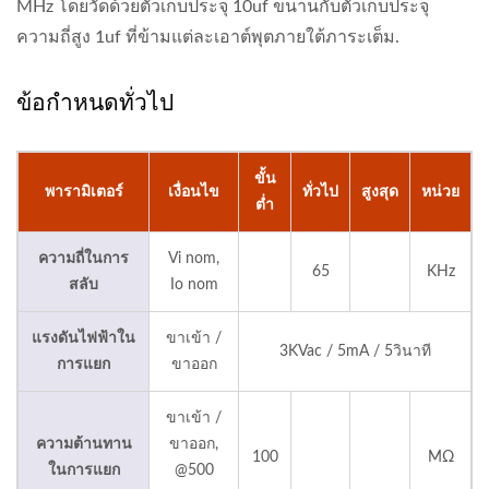
MHz โดยวัดด้วยตัวเก็บประจุ 10uf ขนานกับตัวเก็บประจุ
ความถี่สูง 1uf ที่ข้ามแต่ละเอาต์พุตภายใต้ภาระเต็ม.
ข้อกำหนดทั่วไป
ขั้น
พารามิเตอร์
เงื่อนไข
ทั่วไป
สูงสุด
หน่วย
ต่ำ
ความถี่ในการ
Vi nom,
65
KHz
สลับ
Io nom
แรงดันไฟฟ้าใน
ขาเข้า /
3KVac / 5mA / 5วินาที
การแยก
ขาออก
ขาเข้า /
ความต้านทาน
ขาออก,
100
MΩ
ในการแยก
@500