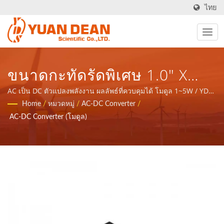
ไทย
ขนาดกะทัดรัดพิเศษ 1.0" X
1.0" X 0.64" โมดูลพลังงาน
AC เป็น DC ตัวแปลงพลังงาน ผลลัพธ์ที่ควบคุมได้ โมดูล 1~5W / YDS
ก่อตั้งขึ้นในปี 1990 ที่ไทเป ไต้หวัน และโรงงานของเรา Ho Mao
Home
/
หมวดหมู่
/
AC-DC Converter
/
AC-DC สำหรับระบบจ่ายไฟ
electronics ก่อตั้งขึ้นในปี 1995 ที่เซียะเหมิน ประเทศจีน เราเป็นผู้
AC-DC Converter (โมดูล)
ผลิตอิเล็กทรอนิกส์ชั้นนำที่ได้รับการรับรอง ISO 9001, ISO 14001
หลัก AC และการควบคุม
และ IATF16949.
อุตสาหกรรม / ผู้ผลิตแหล่งจ่าย
ไฟและส่วนประกอบแม่เหล็ก
มากว่า 32 ปี | YUAN DEAN
SCIENTIFIC CO., LTD.