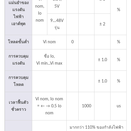
แม่นยำของ
nom,
5V
แรงดัน
%
Io
ไฟฟ้า
nom
9....48V
เอาต์พุต
± 2
รุ่น
โหลดขั้นต่ำ
Vi nom
0
%
การควบคุม
ชื่อ Io,
± 1.0
%
แรงดัน
Vi min...Vi max
การควบคุม
± 1.0
%
โหลด
Vi nom, Io nom
เวลาฟื้นตัว
= ← → 0.5 Io
1000
us
ชั่วคราว
nom
มากกว่า 110% ของกำลังไฟฟ้า