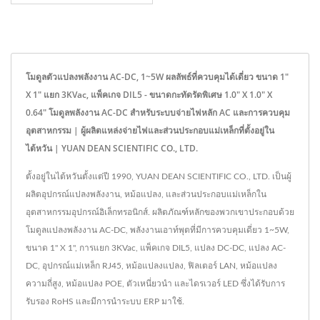
โมดูลตัวแปลงพลังงาน AC-DC, 1~5W ผลลัพธ์ที่ควบคุมได้เดี่ยว ขนาด 1"
X 1" แยก 3KVac, แพ็คเกจ DIL5 - ขนาดกะทัดรัดพิเศษ 1.0" X 1.0" X
0.64" โมดูลพลังงาน AC-DC สำหรับระบบจ่ายไฟหลัก AC และการควบคุม
อุตสาหกรรม | ผู้ผลิตแหล่งจ่ายไฟและส่วนประกอบแม่เหล็กที่ตั้งอยู่ใน
ไต้หวัน | YUAN DEAN SCIENTIFIC CO., LTD.
ตั้งอยู่ในไต้หวันตั้งแต่ปี 1990, YUAN DEAN SCIENTIFIC CO., LTD. เป็นผู้
ผลิตอุปกรณ์แปลงพลังงาน, หม้อแปลง, และส่วนประกอบแม่เหล็กใน
อุตสาหกรรมอุปกรณ์อิเล็กทรอนิกส์. ผลิตภัณฑ์หลักของพวกเขาประกอบด้วย
โมดูลแปลงพลังงาน AC-DC, พลังงานเอาท์พุตที่มีการควบคุมเดี่ยว 1~5W,
ขนาด 1" X 1", การแยก 3KVac, แพ็คเกจ DIL5, แปลง DC-DC, แปลง AC-
DC, อุปกรณ์แม่เหล็ก RJ45, หม้อแปลงแปลง, ฟิลเตอร์ LAN, หม้อแปลง
ความถี่สูง, หม้อแปลง POE, ตัวเหนี่ยวนำ และไดรเวอร์ LED ซึ่งได้รับการ
รับรอง RoHS และมีการนำระบบ ERP มาใช้.