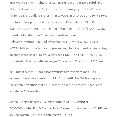
YDS wurde 1990 in Tainan, Taiwan gegründet und unsere Fabrik Ho
Mao Electronics wurde 1995 in Xiamen, China gegründet. Wir sind der
führende Elektronikhersteller mit ISO 9001, ISO 14001 und IATF16949
zertifiziert. Wir produzieren verschiedene Produkte wie DC/DC-
Wandler, AC/DC-Wandler, RJ45 mit Magneten, 10/100/1G/2.5G/10G
Base-T LAN-Filter, alle Arten von Transformatoren,
Beleuchtungsprodukte und Powerbanks. ISO 9001 & ISO 14001,
IATF16949 zertifizierter Leistungswandler, Hochfrequenztransformator,
magnetisches Bauteil mit zuverlässigen EMC- und EMI / EMS / EDS-
Labortests. Stromwandlerlösungen für Medizin, Eisenbahn, POE usw.
YDS bietet seinen Kunden hochwertige Stromversorgungs- und
magnetische Komponenten an. Mit fortschrittlicher Technologie und
25 Jahren Erfahrung stellt YDS sicher, dass die Anforderungen jedes
Kunden erfüllt werden.
Sehen Sie sich unsere Qualitätsprodukte
DC-DC-Wandler
,
AC-DC-Wandler
,
RJ45-Buchse
,
Hochfrequenztransformator
,
LAN-Filter
an und zögern Sie nicht,
Kontaktieren Sie uns
.