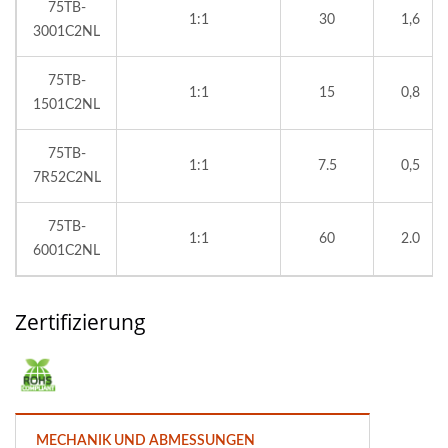
75TB-
1:1
30
1,6
3001C2NL
75TB-
1:1
15
0,8
1501C2NL
75TB-
1:1
7.5
0,5
7R52C2NL
75TB-
1:1
60
2.0
6001C2NL
Zertifizierung
MECHANIK UND ABMESSUNGEN