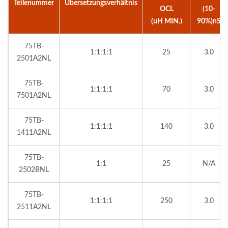
Teilenummer
Übersetzungsverhältnis
OCL
(10-
(uH MIN.)
90%)nS
75TB-
1:1:1:1
25
3.0
2501A2NL
75TB-
1:1:1:1
70
3.0
7501A2NL
75TB-
1:1:1:1
140
3.0
1411A2NL
75TB-
1:1
25
N/A
2502BNL
75TB-
1:1:1:1
250
3.0
2511A2NL