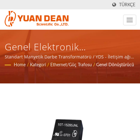
TÜRKÇE
Genel Elektronik
Transformatörler / YDS -
Standart Manyetik Darbe Transformatörü / YDS - İletişim ağı
uygulamaları için manyetik bileşenler ve güç ürünleri için
Home
/
Kategori
/
Ethernet/Güç Trafosu
/
Genel Dönüştürücü
İletişim Ağı Uygulamaları Için
toplam çözüm sağlayın.
Manyetik Bileşenler Ve Güç
Ürünleri Için Toplam Çözüm
Sağlayın.