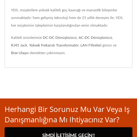
YDS, müşterilere yüksek kaliteli güç kaynağı ve manyetik bileşenler
sunmaktadır; hem gelişmiş teknoloji hem de 25 yıllık deneyim ile, YDS,
her müşterinin taleplerinin karşılandığından emin olmaktadır.
Kaliteli ürünlerimizi
DC-DC Dönüştürücü
,
AC-DC Dönüştürücü
,
RJ45 Jack
,
Yüksek Frekanslı Transformatör
,
LAN Filtreleri
görün ve
Bize Ulaşın
demekten çekinmeyin.
Herhangi Bir Sorunuz Mu Var Veya Iş
Danışmanlığına Mı Ihtiyacınız Var?
ŞIMDI İLETIŞIME GEÇIN!!