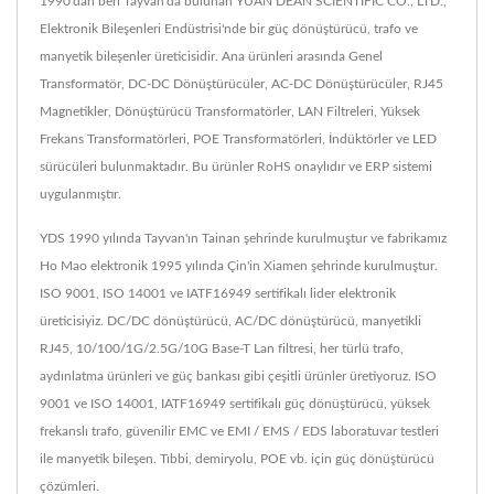
1990'dan beri Tayvan'da bulunan YUAN DEAN SCIENTIFIC CO., LTD.,
Elektronik Bileşenleri Endüstrisi'nde bir güç dönüştürücü, trafo ve
manyetik bileşenler üreticisidir. Ana ürünleri arasında Genel
Transformatör, DC-DC Dönüştürücüler, AC-DC Dönüştürücüler, RJ45
Magnetikler, Dönüştürücü Transformatörler, LAN Filtreleri, Yüksek
Frekans Transformatörleri, POE Transformatörleri, İndüktörler ve LED
sürücüleri bulunmaktadır. Bu ürünler RoHS onaylıdır ve ERP sistemi
uygulanmıştır.
YDS 1990 yılında Tayvan'ın Tainan şehrinde kurulmuştur ve fabrikamız
Ho Mao elektronik 1995 yılında Çin'in Xiamen şehrinde kurulmuştur.
ISO 9001, ISO 14001 ve IATF16949 sertifikalı lider elektronik
üreticisiyiz. DC/DC dönüştürücü, AC/DC dönüştürücü, manyetikli
RJ45, 10/100/1G/2.5G/10G Base-T Lan filtresi, her türlü trafo,
aydınlatma ürünleri ve güç bankası gibi çeşitli ürünler üretiyoruz. ISO
9001 ve ISO 14001, IATF16949 sertifikalı güç dönüştürücü, yüksek
frekanslı trafo, güvenilir EMC ve EMI / EMS / EDS laboratuvar testleri
ile manyetik bileşen. Tıbbi, demiryolu, POE vb. için güç dönüştürücü
çözümleri.