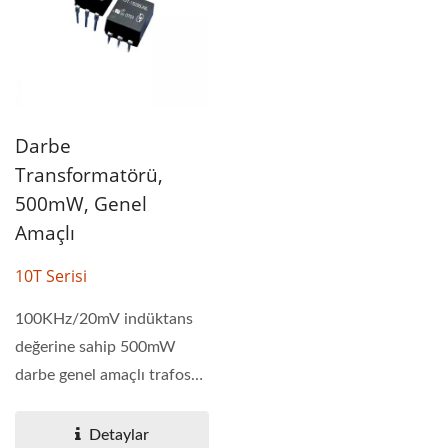
Darbe
Transformatörü,
500mW, Genel
Amaçlı
10T Serisi
100KHz/20mV indüktans
değerine sahip 500mW
darbe genel amaçlı trafosu.
10T serisinin sızıntı...
Detaylar