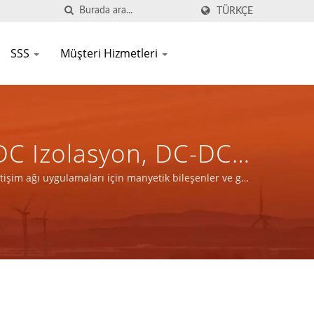
TÜRKÇE
SSS
Müşteri Hizmetleri
DC Izolasyon, DC-DC
 Için Manyetik
işim ağı uygulamaları için manyetik bileşenler ve güç
ğlayın.