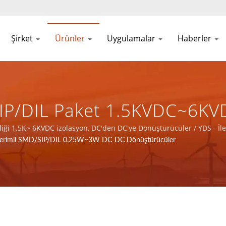
Şirket
Ürünler
Uygulamalar
Haberler
SIP/DIL Paket 1.5KVDC~6KV
- İletişim Ağı Uygulamaları
ği 1.5K~ 6KVDC izolasyon, DC'den DC'ye Dönüştürücüler / YDS - İlet
Verimli SMD/SIP/DIL 0.25W~3W DC-DC Dönüştürücüler
nleri Için Toplam Çözüm Sa