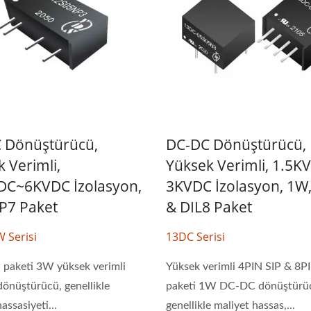
4:1 DC-DC Dönüştürücü
Yarım-Brick DC-D
Dönüştürücü
 Dönüştürücü,
DC-DC Dönüştürücü,
 Verimli,
Yüksek Verimli, 1.5K
DC~6KVDC İzolasyon,
3KVDC İzolasyon, 1W,
IP7 Paket
& DIL8 Paket
 Serisi
13DC Serisi
 paketi 3W yüksek verimli
Yüksek verimli 4PIN SIP & 8P
nüştürücü, genellikle
paketi 1W DC-DC dönüştürü
assasiyeti...
genellikle maliyet hassas,...