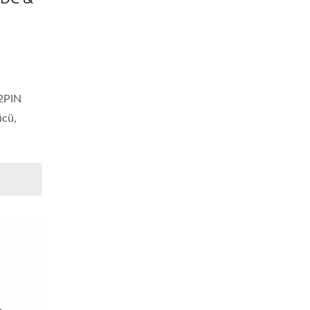
,
22PIN
cü,