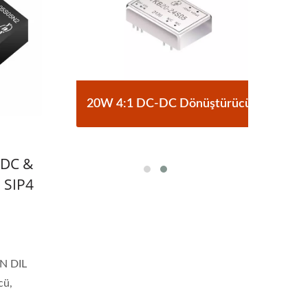
C
20W 4:1 DC-DC Dönüştürücü
VDC &
 SIP4
IN DIL
cü,