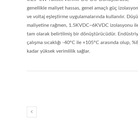
genellikle maliyet hassas, genel amaçlı güç izolasyo
ve voltaj eşleştirme uygulamalarında kullanılır. Düş
maliyetine rağmen, 1.5KVDC~6KVDC izolasyonu il
tam olarak belirtilmiş bir dönüştürücüdür. Endüstriy
çalışma sıcaklığı -40°C ile +105°C arasında olup, %
kadar yüksek verimlilik sağlar.