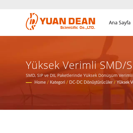
Ana Sayfa
Yüksek Verimli SMD/
Dönüştürücüler / YDS 
SMD, SIP ve DIL Paketlerinde Yüksek Dönüşüm Verimlili
ürünleri için toplam çözüm sağlayın.
Home
/
Kategori
/
DC-DC Dönüştürücüler
/
Yüksek 
Bileşenler Ve Güç Ürü