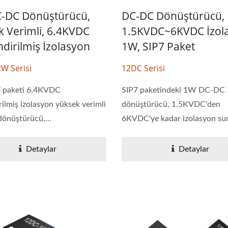
-DC Dönüştürücü,
DC-DC Dönüştürücü,
k Verimli, 6.4KVDC
1.5KVDC~6KVDC İzol
dirilmiş İzolasyon
1W, SIP7 Paket
W Serisi
12DC Serisi
 paketi 6.4KVDC
SIP7 paketindeki 1W DC-DC
rilmiş izolasyon yüksek verimli
dönüştürücü, 1.5KVDC'den
önüştürücü,...
6KVDC'ye kadar izolasyon su
güvenli...
Detaylar
Detaylar