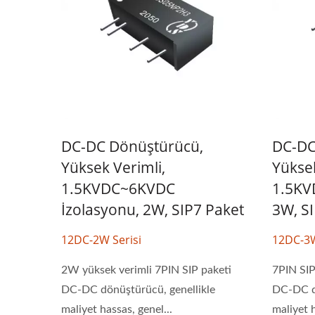
Yarım-Brick DC-DC
20W 
Dönüştürücü
DC-DC Dönüştürücü,
DC-DC
Yüksek Verimli,
Yüksek
1.5KVDC~6KVDC
1.5KV
İzolasyonu, 2W, SIP7 Paket
3W, S
12DC-2W Serisi
12DC-3W
2W yüksek verimli 7PIN SIP paketi
7PIN SIP
DC-DC dönüştürücü, genellikle
DC-DC dö
maliyet hassas, genel...
maliyet h