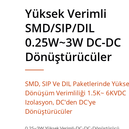
Yüksek Verimli
SMD/SIP/DIL
0.25W~3W DC-DC
Dönüştürücüler
SMD, SIP Ve DIL Paketlerinde Yüks
Dönüşüm Verimliliği 1.5K~ 6KVDC
Izolasyon, DC'den DC'ye
Dönüştürücüler
0.25~3W Yüksek Verimli-DC-DC-Dönüştürücü,