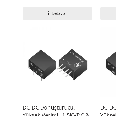
Detaylar
DC-DC Dönüştürücü,
DC-DC
Yüksek Verimli, 1.5KVDC &
Yükse