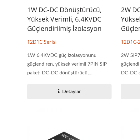
1W DC-DC Dönüştürücü,
2W DC
Yüksek Verimli, 6.4KVDC
Yükse
Güçlendirilmiş İzolasyon
Güçlen
12D1C Serisi
12D1C-2
1W 6.4KVDC güç izolasyonunu
2W SIP7
güçlendiren, yüksek verimli 7PIN SIP
güçlendi
paketi DC-DC dönüştürücü,...
DC-DC d
Detaylar