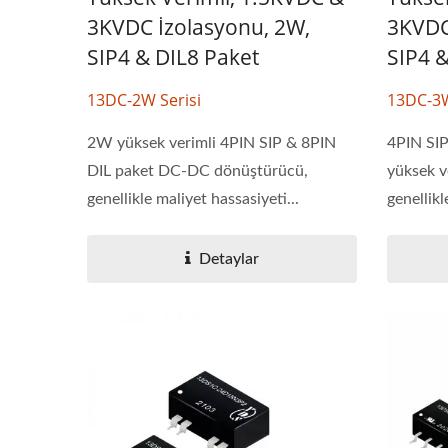
3KVDC İzolasyonu, 2W,
3KVDC
SIP4 & DIL8 Paket
SIP4 &
13DC-2W Serisi
13DC-3W
2W yüksek verimli 4PIN SIP & 8PIN
4PIN SIP
DIL paket DC-DC dönüştürücü,
yüksek 
genellikle maliyet hassasiyeti...
genellikl
Detaylar