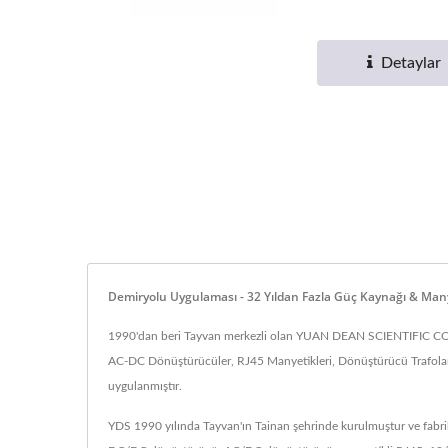
Detaylar
Demiryolu Uygulaması - 32 Yıldan Fazla Güç Kaynağı & Many
1990'dan beri Tayvan merkezli olan YUAN DEAN SCIENTIFIC CO., LT
AC-DC Dönüştürücüler, RJ45 Manyetikleri, Dönüştürücü Trafoları, 
uygulanmıştır.
YDS 1990 yılında Tayvan'ın Tainan şehrinde kurulmuştur ve fabrik