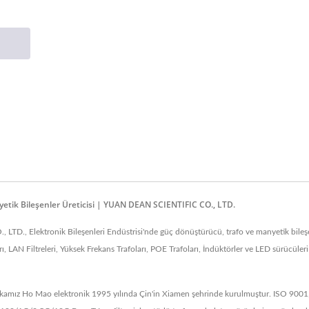
etik Bileşenler Üreticisi | YUAN DEAN SCIENTIFIC CO., LTD.
D., Elektronik Bileşenleri Endüstrisi'nde güç dönüştürücü, trafo ve manyetik bileşe
LAN Filtreleri, Yüksek Frekans Trafoları, POE Trafoları, İndüktörler ve LED sürücüle
amız Ho Mao elektronik 1995 yılında Çin'in Xiamen şehrinde kurulmuştur. ISO 9001, IS