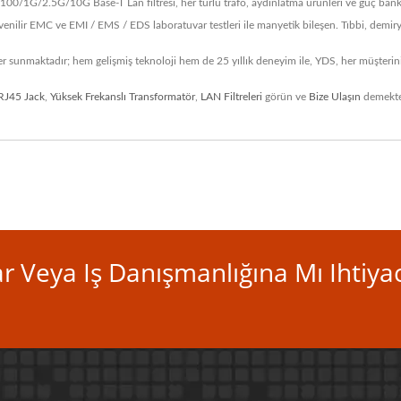
1G/2.5G/10G Base-T Lan filtresi, her türlü trafo, aydınlatma ürünleri ve güç bankas
üvenilir EMC ve EMI / EMS / EDS laboratuvar testleri ile manyetik bileşen. Tıbbi, demi
er sunmaktadır; hem gelişmiş teknoloji hem de 25 yıllık deneyim ile, YDS, her müşterin
RJ45 Jack
,
Yüksek Frekanslı Transformatör
,
LAN Filtreleri
görün ve
Bize Ulaşın
demekte
 Veya Iş Danışmanlığına Mı Ihtiyac