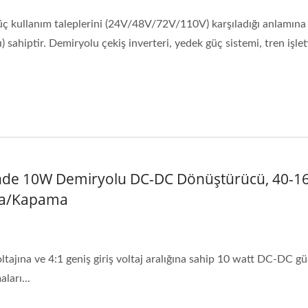
 güç kullanım taleplerini (24V/48V/72V/110V) karşıladığı anlamına
ı) sahiptir. Demiryolu çekiş inverteri, yedek güç sistemi, tren işlet
nde 10W Demiryolu DC-DC Dönüştürücü, 40-160V
ma/Kapama
ltajına ve 4:1 geniş giriş voltaj aralığına sahip 10 watt DC-DC 
ları...