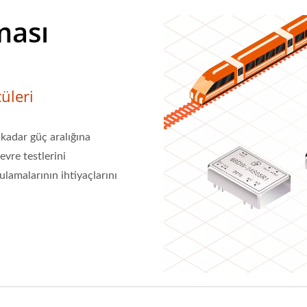
ması
üleri
adar güç aralığına
evre testlerini
ulamalarının ihtiyaçlarını