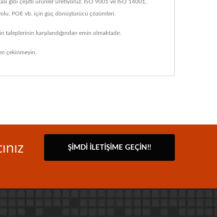
ı gibi çeşitli ürünler üretiyoruz. ISO 9001 ve ISO 14001,
ryolu, POE vb. için güç dönüştürücü çözümleri.
in taleplerinin karşılandığından emin olmaktadır.
n çekinmeyin.
ınız
ŞIMDI İLETIŞIME GEÇIN!!