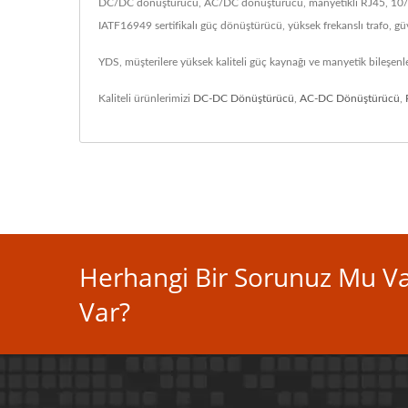
DC/DC dönüştürücü, AC/DC dönüştürücü, manyetikli RJ45, 10/100/
IATF16949 sertifikalı güç dönüştürücü, yüksek frekanslı trafo, g
YDS, müşterilere yüksek kaliteli güç kaynağı ve manyetik bileşenl
Kaliteli ürünlerimizi
DC-DC Dönüştürücü
,
AC-DC Dönüştürücü
,
Herhangi Bir Sorunuz Mu Var
Var?