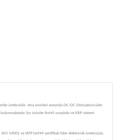
nler üreticisidir. Ana ürünleri arasında DC-DC Dönüştürücüler,
ri bulunmaktadır; bu ürünler RoHS onaylıdır ve ERP sistemi
O 14001 ve IATF16949 sertifikalı lider elektronik üreticisiyiz.