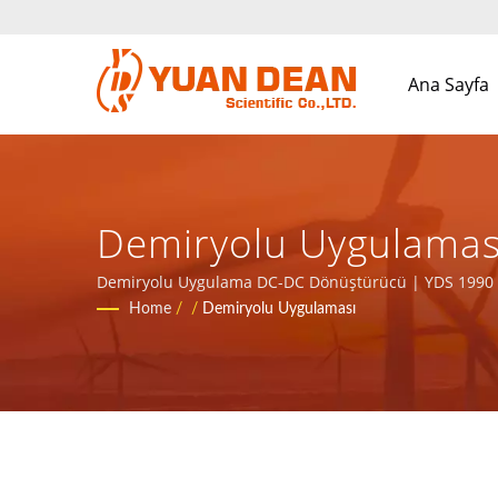
Ana Sayfa
Demiryolu Uygulaması
Bileşenler Üreticisi 
Demiryolu Uygulama DC-DC Dönüştürücü | YDS 1990 yıl
kurulmuştur. ISO 9001, ISO 14001 ve IATF16949 sertifikal
Home
/
/
Demiryolu Uygulaması