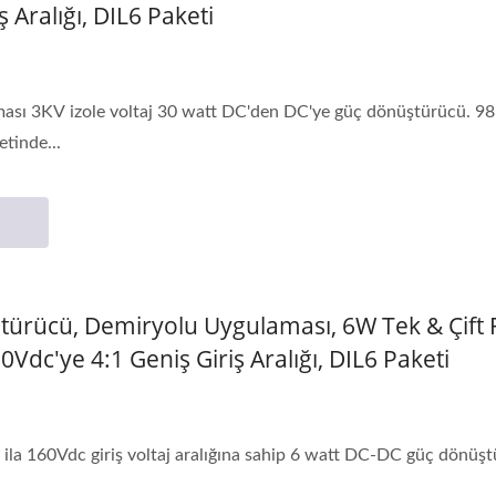
ş Aralığı, DIL6 Paketi
i
sı 3KV izole voltaj 30 watt DC'den DC'ye güç dönüştürücü. 98DW
etinde...
ürücü, Demiryolu Uygulaması, 6W Tek & Çift Re
Vdc'ye 4:1 Geniş Giriş Aralığı, DIL6 Paketi
0 ila 160Vdc giriş voltaj aralığına sahip 6 watt DC-DC güç dönü