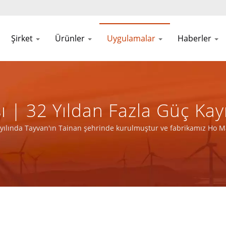
Şirket
Ürünler
Uygulamalar
Haberler
 | 32 Yıldan Fazla Güç Kay
| YUAN DEAN SCIENTIFIC CO.
ında Tayvan'ın Tainan şehrinde kurulmuştur ve fabrikamız Ho Mao
ı lider elektronik üreticisiyiz.