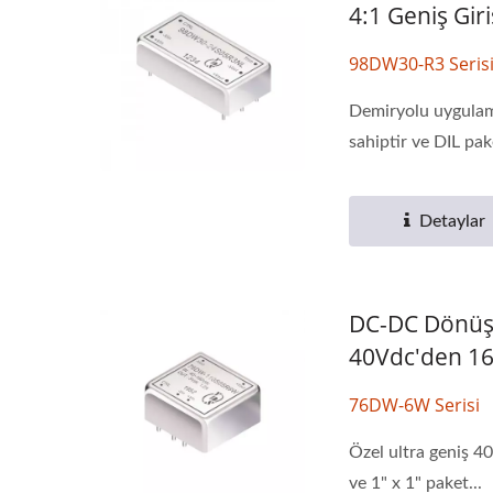
4:1 Geniş Giri
98DW30-R3 Seris
Demiryolu uygulama
sahiptir ve DIL pak
Detaylar
DC-DC Dönüşt
40Vdc'den 160
76DW-6W Serisi
Özel ultra geniş 4
ve 1" x 1" paket...