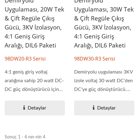
Demiryolu
Demiryolu
Uygulaması, 20W Tek
Uygulaması, 30W Tek
& Çift Regüle Çıkış
& Çift Regüle Çıkış
Gücü, 3KV İzolasyon,
Gücü, 3KV İzolasyon,
4:1 Geniş Giriş
4:1 Geniş Giriş
Aralığı, DIL6 Paketi
Aralığı, DIL6 Paketi
98DW20-R3 Serisi
98DW30-R3 Serisi
4:1 geniş giriş voltaj
Demiryolu uygulaması 3KV
aralığına sahip 20 watt DC-
izole voltaj 30 watt DC'den
DC güç dönüştürücü için
DC'ye güç dönüştürücü.
3KV izolasyon...
98DW30-R3...
Detaylar
Detaylar
Sonuç 1 - 4 nın-nin 4