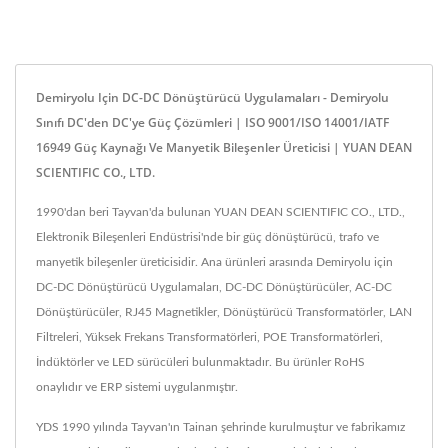
Demiryolu Için DC-DC Dönüştürücü Uygulamaları - Demiryolu
Sınıfı DC'den DC'ye Güç Çözümleri | ISO 9001/ISO 14001/IATF
16949 Güç Kaynağı Ve Manyetik Bileşenler Üreticisi | YUAN DEAN
SCIENTIFIC CO., LTD.
1990'dan beri Tayvan'da bulunan YUAN DEAN SCIENTIFIC CO., LTD.,
Elektronik Bileşenleri Endüstrisi'nde bir güç dönüştürücü, trafo ve
manyetik bileşenler üreticisidir. Ana ürünleri arasında Demiryolu için
DC-DC Dönüştürücü Uygulamaları, DC-DC Dönüştürücüler, AC-DC
Dönüştürücüler, RJ45 Magnetikler, Dönüştürücü Transformatörler, LAN
Filtreleri, Yüksek Frekans Transformatörleri, POE Transformatörleri,
İndüktörler ve LED sürücüleri bulunmaktadır. Bu ürünler RoHS
onaylıdır ve ERP sistemi uygulanmıştır.
YDS 1990 yılında Tayvan'ın Tainan şehrinde kurulmuştur ve fabrikamız