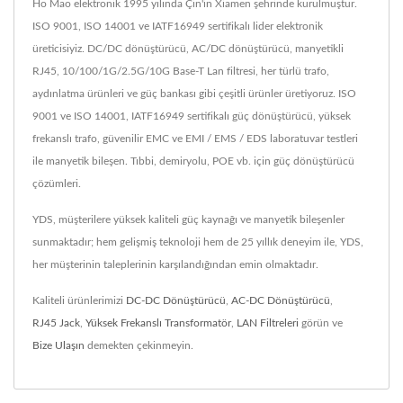
Ho Mao elektronik 1995 yılında Çin'in Xiamen şehrinde kurulmuştur.
ISO 9001, ISO 14001 ve IATF16949 sertifikalı lider elektronik
üreticisiyiz. DC/DC dönüştürücü, AC/DC dönüştürücü, manyetikli
RJ45, 10/100/1G/2.5G/10G Base-T Lan filtresi, her türlü trafo,
aydınlatma ürünleri ve güç bankası gibi çeşitli ürünler üretiyoruz. ISO
9001 ve ISO 14001, IATF16949 sertifikalı güç dönüştürücü, yüksek
frekanslı trafo, güvenilir EMC ve EMI / EMS / EDS laboratuvar testleri
ile manyetik bileşen. Tıbbi, demiryolu, POE vb. için güç dönüştürücü
çözümleri.
YDS, müşterilere yüksek kaliteli güç kaynağı ve manyetik bileşenler
sunmaktadır; hem gelişmiş teknoloji hem de 25 yıllık deneyim ile, YDS,
her müşterinin taleplerinin karşılandığından emin olmaktadır.
Kaliteli ürünlerimizi
DC-DC Dönüştürücü
,
AC-DC Dönüştürücü
,
RJ45 Jack
,
Yüksek Frekanslı Transformatör
,
LAN Filtreleri
görün ve
Bize Ulaşın
demekten çekinmeyin.