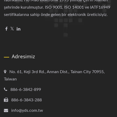
fabrikamız Ho Mao elektronik 1995 yılında Çin'in Xiamen
şehrinde kurulmuştur. ISO 9001, ISO 14001 ve IATF16949
sertifikalarına sahip önde gelen bir elektronik üreticisiyiz.
Adresimiz
No. 61, Keji 3rd Rd., Annan Dist., Tainan City 70955,
Taiwan
886-6-3842-899
886-6-3843-288
info@yds.com.tw