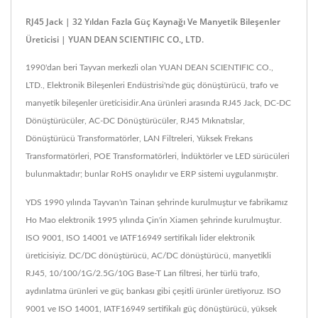
RJ45 Jack | 32 Yıldan Fazla Güç Kaynağı Ve Manyetik Bileşenler
Üreticisi | YUAN DEAN SCIENTIFIC CO., LTD.
1990'dan beri Tayvan merkezli olan YUAN DEAN SCIENTIFIC CO.,
LTD., Elektronik Bileşenleri Endüstrisi'nde güç dönüştürücü, trafo ve
manyetik bileşenler üreticisidir.Ana ürünleri arasında RJ45 Jack, DC-DC
Dönüştürücüler, AC-DC Dönüştürücüler, RJ45 Mıknatıslar,
Dönüştürücü Transformatörler, LAN Filtreleri, Yüksek Frekans
Transformatörleri, POE Transformatörleri, İndüktörler ve LED sürücüleri
bulunmaktadır; bunlar RoHS onaylıdır ve ERP sistemi uygulanmıştır.
YDS 1990 yılında Tayvan'ın Tainan şehrinde kurulmuştur ve fabrikamız
Ho Mao elektronik 1995 yılında Çin'in Xiamen şehrinde kurulmuştur.
ISO 9001, ISO 14001 ve IATF16949 sertifikalı lider elektronik
üreticisiyiz. DC/DC dönüştürücü, AC/DC dönüştürücü, manyetikli
RJ45, 10/100/1G/2.5G/10G Base-T Lan filtresi, her türlü trafo,
aydınlatma ürünleri ve güç bankası gibi çeşitli ürünler üretiyoruz. ISO
9001 ve ISO 14001, IATF16949 sertifikalı güç dönüştürücü, yüksek