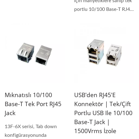
tip ve kısa...
için manyetiklere sahip tek
portlu 10/100 Base-T RJ45
jak. 13F-67...
Mıknatıslı 10/100
USB'den RJ45'e
Base-T Tek Port RJ45
Konnektör | Tek/Çift
Jack
Portlu USB Ile 10/100
Base-T Jack |
13F-6X serisi, Tab down
1500Vrms İzole
konfigürasyonunda