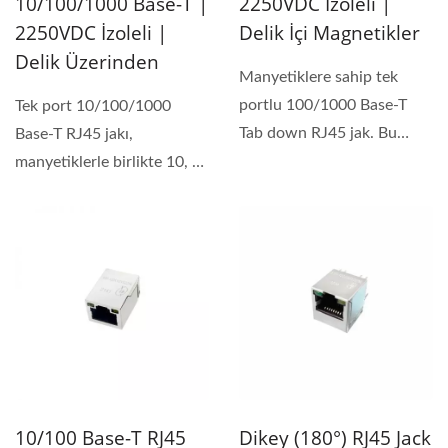
10/100/1000 Base-T |
2250VDC İzoleli |
2250VDC İzoleli |
Delik İçi Magnetikler
Delik Üzerinden
Manyetiklere sahip tek
portlu 100/1000 Base-T
Tek port 10/100/1000
Tab down RJ45 jak. Bu
Base-T RJ45 jakı,
ürün için minimum
manyetiklerle birlikte 10, 8
2250VDC...
veya 6 pin sinyal pin
versiyonlarında...
10/100 Base-T RJ45
Dikey (180°) RJ45 Jack