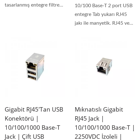
tasarlanmış entegre filtreye
10/100 Base-T 2 port USB
sahip tek portlu...
entegre Tab yukarı RJ45
jakı ile manyetik. RJ45 ve
USB arayüzü...
Gigabit RJ45'tan USB
Mıknatıslı Gigabit
Konektörü |
RJ45 Jack |
10/100/1000 Base-T
10/100/1000 Base-T |
Jack | Çift USB
2250VDC İzoleli |