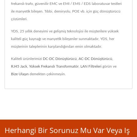
frekanslı trafo, güvenilir EMC ve EMI / EMS / EDS laboratuvar testleri
ile manyetik bileşen. Tıbbi, demiryolu, POE vb. için güç dönüştürücü
çözümleri.
YDS, 25 yıllık deneyimi ve gelişmiş teknolojisi ile müşterilere yüksek
kaliteli güç kaynağı ve manyetik bileşenler sunmaktadır, YDS, her
müşterinin taleplerinin karşılandığından emin olmaktadır.
Kaliteli ürünlerimizi
DC-DC Dönüştürücü
,
AC-DC Dönüştürücü
,
RJ45 Jack
,
Yüksek Frekanslı Transformatör
,
LAN Filtreleri
görün ve
Bize Ulaşın
demekten çekinmeyin.
Herhangi Bir Sorunuz Mu Var Veya Iş