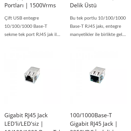
Portları | 1500Vrms
Delik Üstü
Çift USB entegre
Bu tek portlu 10/100/1000
10/100/1000 Base-T
Base-T RJ45 jakı, entegre
sekme tek port RJ45 jak ile
manyetikler ile birlikte gelir
manyetik. RJ45 ve USB
ve güvenilir...
arayüzü...
Gigabit RJ45 Jack
100/1000Base-T
LED'li/LED'siz |
Gigabit RJ45 Jack |