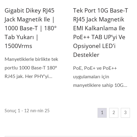
Gigabit Dikey RJ45
Tek Port 10G Base-T
Jack Magnetik Ile |
RJ45 Jack Magnetik
1000 Base-T | 180°
EMI Kalkanlama Ile
Tab Yukarı |
PoE++ TAB UP'yi Ve
1500Vrms
Opsiyonel LED'i
Destekler
Manyetiklerle birlikte tek
portlu 1000 Base-T 180º
PoE, PoE+ ve PoE++
RJ45 jak. Her PHY'yi
uygulamaları için
desteklemek için...
manyetiklere sahip 10G
base-T tek portlu RJ45 jak.
Bu RJ45...
Sonuç 1 - 12 nın-nin 25
1
2
3