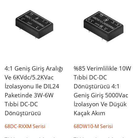
4:1 Geniş Giriş Aralığı
%85 Verimlilikle 10W
Ve 6KVdc/5.2KVac
Tıbbi DC-DC
İzolasyonu Ile DIL24
Dönüştürücü 4:1
Paketinde 3W-6W
Geniş Giriş 5000Vac
Tıbbi DC-DC
İzolasyon Ve Düşük
Dönüştürücü
Kaçak Akım
68DC-RXXM Serisi
68DW10-M Serisi