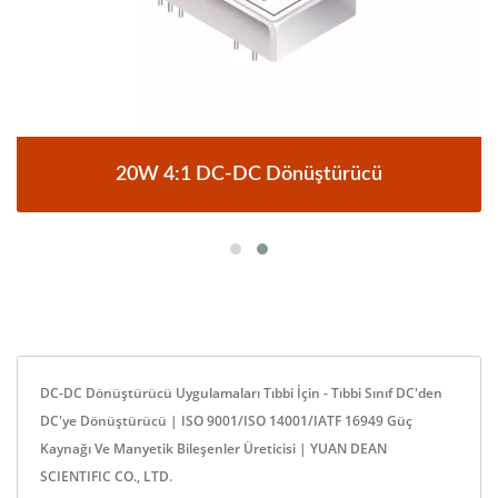
20W 4:1 DC-DC Dönüştürücü
DC-DC Dönüştürücü Uygulamaları Tıbbi İçin - Tıbbi Sınıf DC'den
DC'ye Dönüştürücü | ISO 9001/ISO 14001/IATF 16949 Güç
Kaynağı Ve Manyetik Bileşenler Üreticisi | YUAN DEAN
SCIENTIFIC CO., LTD.