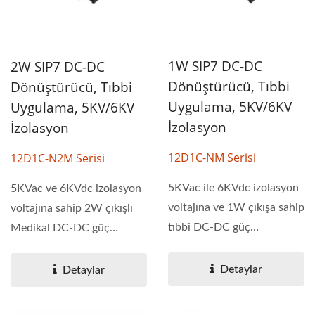
1W SIP7 DC-DC
2W SIP7 DC-DC
Dönüştürücü, Tıbbi
Dönüştürücü, Tıbbi
Uygulama, 5KV/6KV
Uygulama, 5KV/6KV
İzolasyon
İzolasyon
12D1C-NM Serisi
12D1C-N2M Serisi
5KVac ile 6KVdc izolasyon
5KVac ve 6KVdc izolasyon
voltajına ve 1W çıkışa sahip
voltajına sahip 2W çıkışlı
tıbbi DC-DC güç
Medikal DC-DC güç
dönüştürücü....
dönüştürücü....
Detaylar
Detaylar