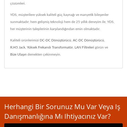
çözümleri.
YDS, müşterilere yüksek kaliteli güç kaynağı ve manyetik bileşenler
sunmaktadır; hem gelişmiş teknoloji hem de 25 yıllık deneyim ile, YDS,
her müşterinin taleplerinin karşılandığından emin olmaktadır.
Kaliteli ürünlerimizi
DC-DC Dönüştürücü
,
AC-DC Dönüştürücü
,
RJ45 Jack
,
Yüksek Frekanslı Transformatör
,
LAN Filtreleri
görün ve
Bize Ulaşın
demekten çekinmeyin.
Herhangi Bir Sorunuz Mu Var Veya Iş
Danışmanlığına Mı Ihtiyacınız Var?