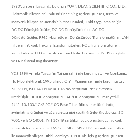
1990'dan beri Tayvan'da bulunan YUAN DEAN SCIENTIFIC CO., LTD.,
Elektronik Bileşenleri Endüstrisi'nde bir güç dönüştürücü, trafo ve
manyetik bileşenler üreticisidir. Ana ürünleri, Tıbbi Uygulamalar için
DC-DC Dönüştürücüler, DC-DC Dönüştürücüler, AC-DC
Dönüştürücüler, RJ45 Magnetikler, Dönüştürücü Transformatörler, LAN
Filtreleri, Yüksek Frekans Transformatörleri, POE Transformatörleri,
İndüktörler ve LED sürücüleri içermektedir. Bu ürünler RoHS onaylıdır
ve ERP sistemi uygulanmıştır.
YDS 1990 yılında Tayvan'ın Tainan şehrinde kurulmuştur ve fabrikamız
Ho Mao elektronik 1995 yılında Çin'in Xiamen şehrinde kurulmuştur.
ISO 9001, ISO 14001 ve IATF16949 sertifikalı lider elektronik
üreticisiyiz. DC/DC dönüştürücü, AC/DC dönüştürücü, manyetikli
RJ45, 10/100/1G/2.5G/10G Base-T Lan filtresi, her türlü trafo,
aydınlatma ürünleri ve güç bankası gibi çeşitli ürünler üretiyoruz. ISO
9001 ve ISO 14001, IATF16949 sertifikalı güç dönüştürücü, yüksek
frekanslı trafo, güvenilir EMC ve EMI / EMS / EDS laboratuvar testleri
ile manyetik bileşen. Tıbbi, demiryolu, POE vb. için güç dönüştürücü