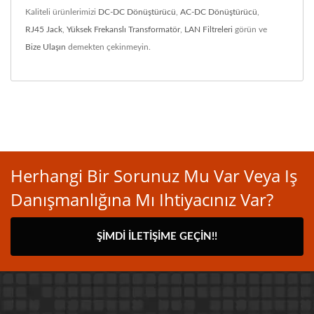
Kaliteli ürünlerimizi
DC-DC Dönüştürücü
,
AC-DC Dönüştürücü
,
RJ45 Jack
,
Yüksek Frekanslı Transformatör
,
LAN Filtreleri
görün ve
Bize Ulaşın
demekten çekinmeyin.
Herhangi Bir Sorunuz Mu Var Veya Iş
Danışmanlığına Mı Ihtiyacınız Var?
ŞIMDI İLETIŞIME GEÇIN!!