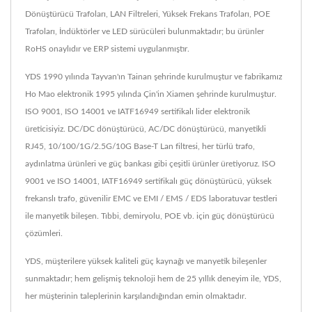
Dönüştürücü Trafoları, LAN Filtreleri, Yüksek Frekans Trafoları, POE
Trafoları, İndüktörler ve LED sürücüleri bulunmaktadır; bu ürünler
RoHS onaylıdır ve ERP sistemi uygulanmıştır.
YDS 1990 yılında Tayvan'ın Tainan şehrinde kurulmuştur ve fabrikamız
Ho Mao elektronik 1995 yılında Çin'in Xiamen şehrinde kurulmuştur.
ISO 9001, ISO 14001 ve IATF16949 sertifikalı lider elektronik
üreticisiyiz. DC/DC dönüştürücü, AC/DC dönüştürücü, manyetikli
RJ45, 10/100/1G/2.5G/10G Base-T Lan filtresi, her türlü trafo,
aydınlatma ürünleri ve güç bankası gibi çeşitli ürünler üretiyoruz. ISO
9001 ve ISO 14001, IATF16949 sertifikalı güç dönüştürücü, yüksek
frekanslı trafo, güvenilir EMC ve EMI / EMS / EDS laboratuvar testleri
ile manyetik bileşen. Tıbbi, demiryolu, POE vb. için güç dönüştürücü
çözümleri.
YDS, müşterilere yüksek kaliteli güç kaynağı ve manyetik bileşenler
sunmaktadır; hem gelişmiş teknoloji hem de 25 yıllık deneyim ile, YDS,
her müşterinin taleplerinin karşılandığından emin olmaktadır.