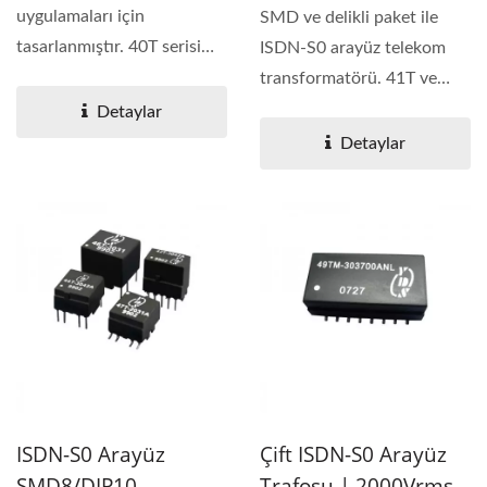
uygulamaları için
SMD ve delikli paket ile
tasarlanmıştır. 40T serisi
ISDN-S0 arayüz telekom
mükemmel uzunlamasına...
transformatörü. 41T ve
43TB serisi ürünler...
Detaylar
Detaylar
ISDN-S0 Arayüz
Çift ISDN-S0 Arayüz
SMD8/DIP10
Trafosu | 2000Vrms