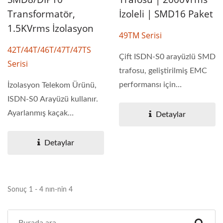
Transformatör,
İzoleli | SMD16 Paket
1.5KVrms İzolasyon
49TM Serisi
42T/44T/46T/47T/47TS
Çift ISDN-S0 arayüzlü SMD
Serisi
trafosu, geliştirilmiş EMC
performansı için
İzolasyon Telekom Ürünü,
tasarlanmıştır....
ISDN-S0 Arayüzü kullanır.
Ayarlanmış kaçak
Detaylar
endüktanslar...
Detaylar
Sonuç 1 - 4 nın-nin 4