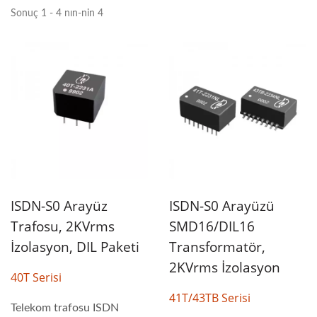
Sonuç 1 - 4 nın-nin 4
ISDN-S0 Arayüz
ISDN-S0 Arayüzü
Trafosu, 2KVrms
SMD16/DIL16
İzolasyon, DIL Paketi
Transformatör,
2KVrms İzolasyon
40T Serisi
41T/43TB Serisi
Telekom trafosu ISDN