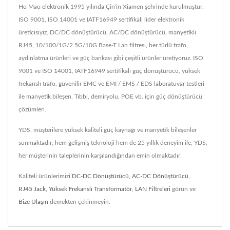
Ho Mao elektronik 1995 yılında Çin'in Xiamen şehrinde kurulmuştur.
ISO 9001, ISO 14001 ve IATF16949 sertifikalı lider elektronik
üreticisiyiz. DC/DC dönüştürücü, AC/DC dönüştürücü, manyetikli
RJ45, 10/100/1G/2.5G/10G Base-T Lan filtresi, her türlü trafo,
aydınlatma ürünleri ve güç bankası gibi çeşitli ürünler üretiyoruz. ISO
9001 ve ISO 14001, IATF16949 sertifikalı güç dönüştürücü, yüksek
frekanslı trafo, güvenilir EMC ve EMI / EMS / EDS laboratuvar testleri
ile manyetik bileşen. Tıbbi, demiryolu, POE vb. için güç dönüştürücü
çözümleri.
YDS, müşterilere yüksek kaliteli güç kaynağı ve manyetik bileşenler
sunmaktadır; hem gelişmiş teknoloji hem de 25 yıllık deneyim ile, YDS,
her müşterinin taleplerinin karşılandığından emin olmaktadır.
Kaliteli ürünlerimizi
DC-DC Dönüştürücü
,
AC-DC Dönüştürücü
,
RJ45 Jack
,
Yüksek Frekanslı Transformatör
,
LAN Filtreleri
görün ve
Bize Ulaşın
demekten çekinmeyin.