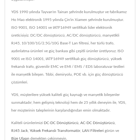
YDS 1990 yılında Tayvan'ın Tainan şehrinde kurulmuştur ve fabrikamız
Ho Mao elektronik 1995 yılında Çin'in Xiamen şehrinde kurulmuştur.
ISO 9001, ISO 14001 ve IATF16949 sertifikalı lider elektronik
üreticisiyiz. DC/DC dönüştürücü, AC/DC dönüştürücü, manyetikli
RJ45, 10/100/1G/2.5G/10G Base-T Lan filtresi, her türlü trafo,
aydınlatma ürünleri ve güç bankası gibi çeşitli ürünler üretiyoruz. ISO
9001 ve ISO 14001, IATF16949 sertifikalı güç dönüştürücü, yüksek
frekanslı trafo, güvenilir EMC ve EMI / EMS / EDS laboratuvar testleri
ile manyetik bileşen. Tıbbi, demiryolu, POE vb. için güç dönüştürücü
çözümleri.
YDS, müşterilere yüksek kaliteli güç kaynağı ve manyetik bileşenler
sunmaktadır; hem gelişmiş teknoloji hem de 25 yıllık deneyim ile, YDS,
her müşterinin taleplerinin karşılandığından emin olmaktadır.
Kaliteli ürünlerimizi
DC-DC Dönüştürücü
,
AC-DC Dönüştürücü
,
RJ45 Jack
,
Yüksek Frekanslı Transformatör
,
LAN Filtreleri
görün ve
Bize Ulaşın
demekten çekinmeyin.