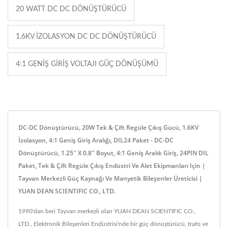
20 WATT DC DC DÖNÜŞTÜRÜCÜ
1.6KV IZOLASYON DC DC DÖNÜŞTÜRÜCÜ
4:1 GENIŞ GIRIŞ VOLTAJI GÜÇ DÖNÜŞÜMÜ
DC-DC Dönüştürücü, 20W Tek & Çift Regüle Çıkış Gücü, 1.6KV
İzolasyon, 4:1 Geniş Giriş Aralığı, DIL24 Paket - DC-DC
Dönüştürücü, 1.25'' X 0.8'' Boyut, 4:1 Geniş Aralık Giriş, 24PIN DIL
Paket, Tek & Çift Regüle Çıkış Endüstri Ve Alet Ekipmanları Için |
Tayvan Merkezli Güç Kaynağı Ve Manyetik Bileşenler Üreticisi |
YUAN DEAN SCIENTIFIC CO., LTD.
1990'dan beri Tayvan merkezli olan YUAN DEAN SCIENTIFIC CO.,
LTD., Elektronik Bileşenleri Endüstrisi'nde bir güç dönüştürücü, trafo ve