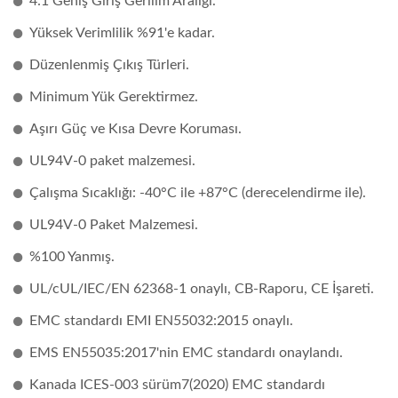
4:1 Geniş Giriş Gerilim Aralığı.
Yüksek Verimlilik %91'e kadar.
Düzenlenmiş Çıkış Türleri.
Minimum Yük Gerektirmez.
Aşırı Güç ve Kısa Devre Koruması.
UL94V-0 paket malzemesi.
Çalışma Sıcaklığı: -40°C ile +87°C (derecelendirme ile).
UL94V-0 Paket Malzemesi.
%100 Yanmış.
UL/cUL/IEC/EN 62368-1 onaylı, CB-Raporu, CE İşareti.
EMC standardı EMI EN55032:2015 onaylı.
EMS EN55035:2017'nin EMC standardı onaylandı.
Kanada ICES-003 sürüm7(2020) EMC standardı