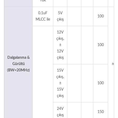
Yük
0.1uF
5V
100
MLCC ile
çıkış
12V
çıkış,
±
100
12V
Dalgalanma &
çıkış
Gürültü
mV
(BW=20MHz)
15V
çıkış,
±
100
15V
çıkış
24V
150
çıkış