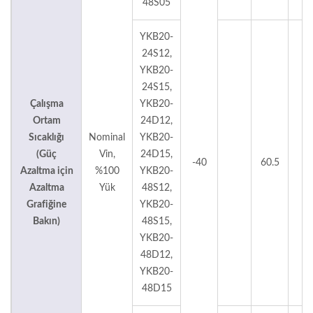
48S05
YKB20-
24S12,
YKB20-
24S15,
Çalışma
YKB20-
Ortam
24D12,
Sıcaklığı
Nominal
YKB20-
(Güç
Vin,
24D15,
-40
60.5
°
Azaltma için
%100
YKB20-
Azaltma
Yük
48S12,
Grafiğine
YKB20-
Bakın)
48S15,
YKB20-
48D12,
YKB20-
48D15