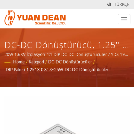
TÜRKÇE
DC-DC Dönüştürücü, 1.25'' X
0.8'' Boyut, 4:1 Geniş Aralık
20W 1.6KV İzolasyon 4:1 DIP DC-DC Dönüştürücüler / YDS 1990
yılında Tayvan'ın Tainan şehrinde kurulmuştur ve fabrikamız
Home
/
Kategori
/
DC-DC Dönüştürücüler
/
Giriş, 24PIN DIL Paket, Tek &
Ho Mao elektronik 1995 yılında Çin'in Xiamen şehrinde
DIP Paketi 1.25" X 0.8" 3~25W DC-DC Dönüştürücüler
kurulmuştur. ISO 9001, ISO 14001 ve IATF16949 sertifikalarına
Çift Regüle Çıkış Endüstri Ve
sahip önde gelen bir elektronik üreticisiyiz.
Alet Ekipmanları Için / 32
Yıldan Fazla Güç Kaynağı Ve
Manyetik Bileşenler Üreticisi
| YUAN DEAN SCIENTIFIC