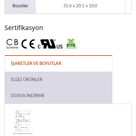
Boyutlar
31.6 x 20.1 x 10.0
m
Sertifikasyon
İŞARETLER VE BOYUTLAR
İLGILI ÜRÜNLER
DOSYA İNDIRME