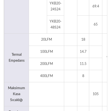
YKB20-
69.4
°
24S24
YKB20-
65
°
48S24
20LFM
18
100LFM
14.7
Termal
°C
Empedans
200LFM
11.5
400LFM
8
Maksimum
Kasa
105
°
Sıcaklığı