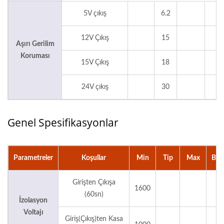
5V çıkış
6.2
V
12V Çıkış
15
V
Aşırı Gerilim
Koruması
15V Çıkış
18
V
24V çıkış
30
V
Genel Spesifikasyonlar
Parametreler
Koşullar
Min
Tip
Max
Biri
Girişten Çıkışa
1600
V
(60sn)
İzolasyon
Voltajı
Giriş(Çıkış)ten Kasa