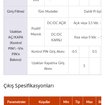
Vins
Giriş Filtresi
Tüm Modeller
Dahili Pi tipi
DC/DC AÇIK
Açık veya 3.5 Vdc - 1
Pozitif
Uzaktan
Mantık
DC/DC
AÇ/KAPA
Kısa veya 0 Vdc – 1.
KAPALI
(Kontrol
PIN'i –Vin
Kontrol PIN Giriş Akımı
-0.5
0.5
PIN'e
Bakınız)
Uzaktan Kapatma Giriş
3
Akımı
Çıkış Spesifikasyonları
Parametreler
Koşullar
Min
Tip
Max
Biri