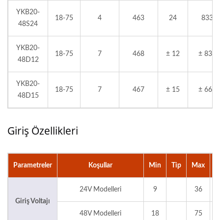
YKB20-
18-75
4
463
24
833
48S24
YKB20-
18-75
7
468
± 12
± 833
48D12
YKB20-
18-75
7
467
± 15
± 665
48D15
Giriş Özellikleri
Parametreler
Koşullar
Min
Tip
Max
B
24V Modelleri
9
36
Giriş Voltajı
48V Modelleri
18
75