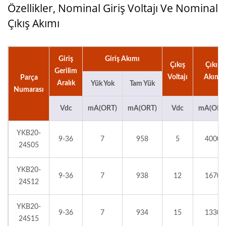
Özellikler, Nominal Giriş Voltajı Ve Nominal
Çıkış Akımı
Giriş
Giriş Akımı
Çıkış
Çıkış
Gerilim
Voltajı
Akımı
Parça
Aralık
Yük Yok
Tam Yük
Numarası
Vdc
mA(ORT)
mA(ORT)
Vdc
mA(ORT
YKB20-
9-36
7
958
5
4000
24S05
YKB20-
9-36
7
938
12
1670
24S12
YKB20-
9-36
7
934
15
1330
24S15