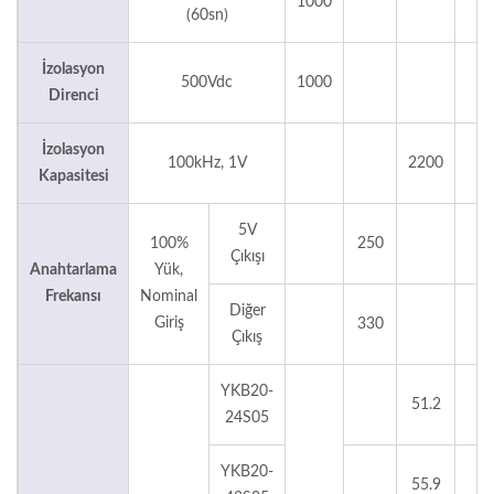
1000
V
(60sn)
İzolasyon
500Vdc
1000
M
Direnci
İzolasyon
100kHz, 1V
2200
p
Kapasitesi
5V
100%
250
K
Çıkışı
Anahtarlama
Yük,
Frekansı
Nominal
Diğer
Giriş
330
K
Çıkış
YKB20-
51.2
°
24S05
YKB20-
55.9
°