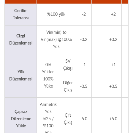
Gerilim
%100 yük
-2
+2
Toleransı
Vin(min) to
Çizgi
Vin(max) @100%
-0.2
+0.2
Düzenlemesi
Yük
5V
0%
-1
+1
Çıkışı
Yük
Yükten
Düzenlemesi
100%
Diğer
Yüke
-0.5
+0.5
Çıkış
Asimetrik
Çapraz
Yük
Çift
Düzenleme
%25 /
-5.0
+5.0
Çıkış
Yükle
%100