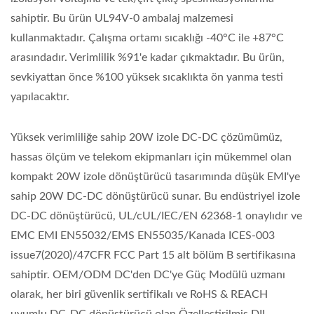
sahiptir. Bu ürün UL94V-0 ambalaj malzemesi
kullanmaktadır. Çalışma ortamı sıcaklığı -40°C ile +87°C
arasındadır. Verimlilik %91'e kadar çıkmaktadır. Bu ürün,
sevkiyattan önce %100 yüksek sıcaklıkta ön yanma testi
yapılacaktır.
Yüksek verimliliğe sahip 20W izole DC-DC çözümümüz,
hassas ölçüm ve telekom ekipmanları için mükemmel olan
kompakt 20W izole dönüştürücü tasarımında düşük EMI'ye
sahip 20W DC-DC dönüştürücü sunar. Bu endüstriyel izole
DC-DC dönüştürücü, UL/cUL/IEC/EN 62368-1 onaylıdır ve
EMC EMI EN55032/EMS EN55035/Kanada ICES-003
issue7(2020)/47CFR FCC Part 15 alt bölüm B sertifikasına
sahiptir. OEM/ODM DC'den DC'ye Güç Modülü uzmanı
olarak, her biri güvenlik sertifikalı ve RoHS & REACH