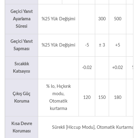
Geçici Yanıt
Ayarlama
%25 Yük Değişimi
300
500
μ
Süresi
Geçici Yanıt
%25 Yük Değişimi
-5
± 3
+5
Sapması
Sıcaklık
-0.02
+0.02
%/
Katsayısı
% Io, Hıçkırık
Çıkış Güç
modu,
120
150
180
Koruma
Otomatik
kurtarma
Kısa Devre
Sürekli [Hiccup Modu], Otomatik Kurtarma
Koruması