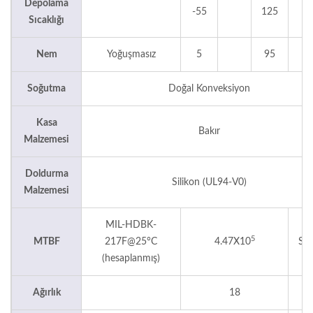
Depolama
-55
125
°
Sıcaklığı
Nem
Yoğuşmasız
5
95
Soğutma
Doğal Konveksiyon
Kasa
Bakır
Malzemesi
Doldurma
Silikon (UL94-V0)
Malzemesi
MIL-HDBK-
5
MTBF
217F@25°C
4.47X10
Saa
(hesaplanmış)
Ağırlık
18