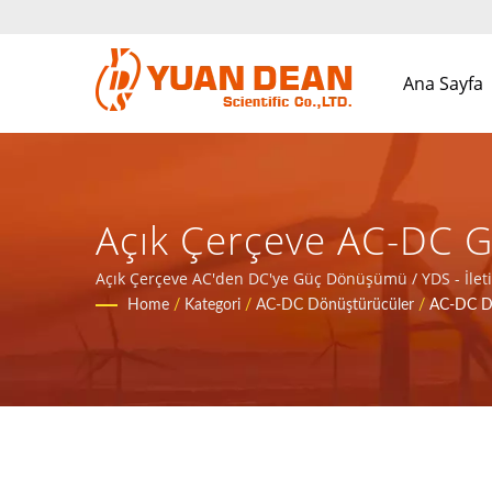
Ana Sayfa
Açık Çerçeve AC-DC Gü
Için Manyetik Bileşen
Açık Çerçeve AC'den DC'ye Güç Dönüşümü / YDS - İleti
Home
/
Kategori
/
AC-DC Dönüştürücüler
/
AC-DC Dö