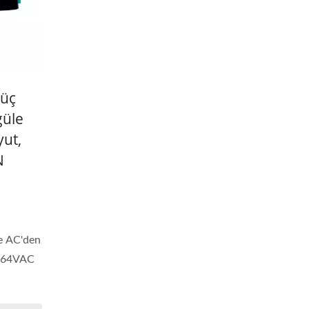
Güç
güle
yut,
N
ve AC'den
~264VAC