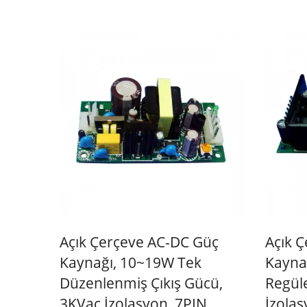
Açık Çerçeve AC-DC Güç
Açık 
Kaynağı, 10~19W Tek
Kaynağ
Düzenlenmiş Çıkış Gücü,
Regüle
3KVac İzolasyon, 7PIN
İzolas