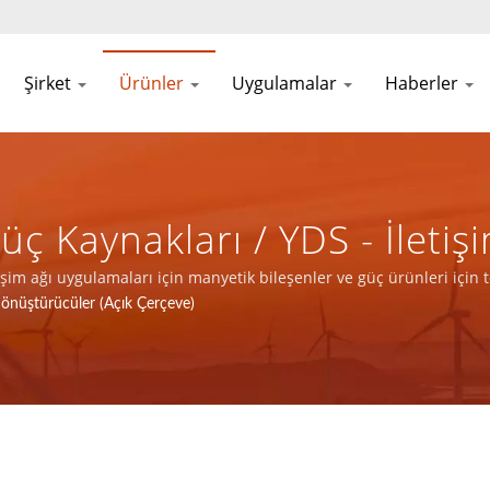
Şirket
Ürünler
Uygulamalar
Haberler
ç Kaynakları / YDS - İletiş
ler Ve Güç Ürünleri Için T
şim ağı uygulamaları için manyetik bileşenler ve güç ürünleri için
nüştürücüler (Açık Çerçeve)