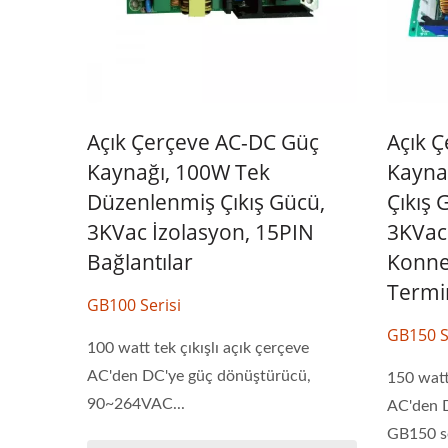
Açık Çerçeve AC-DC Güç
Açık 
Kaynağı, 100W Tek
Kayna
Düzenlenmiş Çıkış Gücü,
Çıkış 
3KVac İzolasyon, 15PIN
3KVac 
Bağlantılar
Konne
Termin
GB100 Serisi
GB150 S
100 watt tek çıkışlı açık çerçeve
AC'den DC'ye güç dönüştürücü,
150 watt 
90~264VAC...
AC'den 
GB150 ser