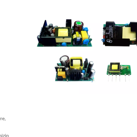
re,
mizin