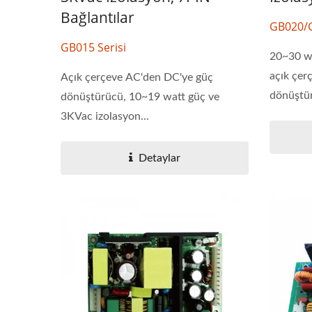
Bağlantılar
Yarım-Brick DC-DC
20W 
GB020/G
Dönüştürücü
GB015 Serisi
20~30 wa
açık çer
Açık çerçeve AC'den DC'ye güç
dönüştür
dönüştürücü, 10~19 watt güç ve
3KVac izolasyon...
Detaylar