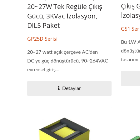
Çıkış 
20~27W Tek Regüle Çıkış
İzolas
Gücü, 3KVac İzolasyon,
DIL5 Paket
GS1 Seri
GP25D Serisi
Bu 1W A
dönüştür
20~27 watt açık çerçeve AC'den
tasarımı
DC'ye güç dönüştürücü, 90~264VAC
evrensel giriş...
Detaylar