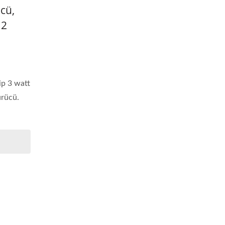
cü,
12
ip 3 watt
ürücü.