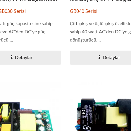
4:1 DC-DC Dönüştürücü
Yarım-Brick DC-D
B030 Serisi
GB040 Serisi
Dönüştürücü
tt güç kapasitesine sahip
Çift çıkış ve üçlü çıkış özellikl
çeve AC'den DC'ye güç
sahip 40 watt AC'den DC'ye 
ücü....
dönüştürücü....
Detaylar
Detaylar