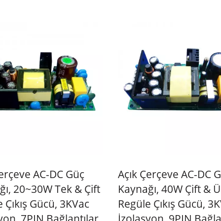
Çerçeve AC-DC Güç
Açık Çerçeve AC-DC 
ı, 20~30W Tek & Çift
Kaynağı, 40W Çift & Ü
 Çıkış Gücü, 3KVac
Regüle Çıkış Gücü, 3
yon, 7PIN Bağlantılar
İzolasyon, 9PIN Bağla