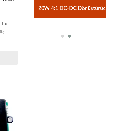
C
20W 4:1 DC-DC Dönüştürücü
erine
güç