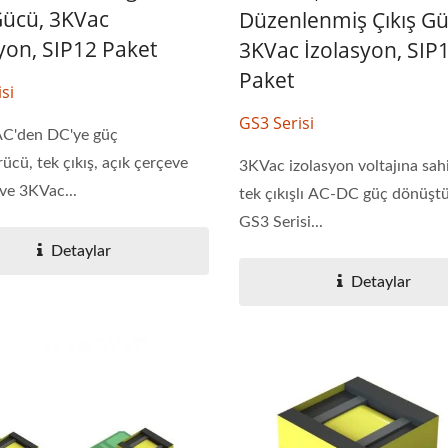
Gücü, 3KVac
Düzenlenmiş Çıkış Gü
yon, SIP12 Paket
3KVac İzolasyon, SIP
Paket
si
GS3 Serisi
C'den DC'ye güç
ücü, tek çıkış, açık çerçeve
3KVac izolasyon voltajına sah
 ve 3KVac...
tek çıkışlı AC-DC güç dönüşt
GS3 Serisi...
Detaylar
Detaylar