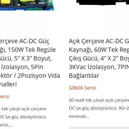
Çerçeve AC-DC Güç
Açık Çerçeve AC-DC 
ğı, 150W Tek Regüle
Kaynağı, 60W Tek Re
Gücü, 5" X 3" Boyut,
Çıkış Gücü, 4" X 2" Bo
İzolasyon, 5Pin
3KVac İzolasyon, 7PI
ktör / 2Pozisyon Vida
Bağlantılar
alleri
GB60A Serisi
erisi
60 watt tek çıkışlı açık çerçe
DC'ye güç dönüştürücü, 90
tek çıkışlı açık çerçeve
evrensel...
DC'ye güç dönüştürücü.
isi,...