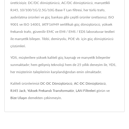
üreticisiyiz. DC/DC dönüştürücü, AC/DC dönüştürücü, manyetikli
RJ45, 10/100/1G/2.5G/10G Base-T Lan filtresi, her türlü trafo,
aydınlatma ürünleri ve güç bankası gibi çeşitli ürünler üretiyoruz. ISO
9001 ve ISO 14001, IATF16949 sertifikalı güç dönüştürücü, yüksek
frekanslı trafo, güvenilir EMC ve EMI / EMS / EDS laboratuvar testleri
ile manyetik bileşen. Tıbbi, demiryolu, POE vb. için güç dönüştürücü
çözümleri.
YDS, müşterilere yüksek kaliteli güç kaynağı ve manyetik bileşenler
sunmaktadır; hem gelişmiş teknoloji hem de 25 yıllık deneyim ile, YDS,
her müşterinin taleplerinin karşılandığından emin olmaktadır.
Kaliteli ürünlerimizi
DC-DC Dönüştürücü
,
AC-DC Dönüştürücü
,
RJ45 Jack
,
Yüksek Frekanslı Transformatör
,
LAN Filtreleri
görün ve
Bize Ulaşın
demekten çekinmeyin.