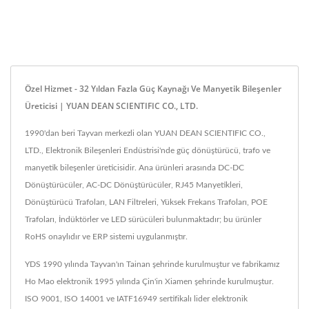
Özel Hizmet - 32 Yıldan Fazla Güç Kaynağı Ve Manyetik Bileşenler
Üreticisi | YUAN DEAN SCIENTIFIC CO., LTD.
1990'dan beri Tayvan merkezli olan YUAN DEAN SCIENTIFIC CO.,
LTD., Elektronik Bileşenleri Endüstrisi'nde güç dönüştürücü, trafo ve
manyetik bileşenler üreticisidir. Ana ürünleri arasında DC-DC
Dönüştürücüler, AC-DC Dönüştürücüler, RJ45 Manyetikleri,
Dönüştürücü Trafoları, LAN Filtreleri, Yüksek Frekans Trafoları, POE
Trafoları, İndüktörler ve LED sürücüleri bulunmaktadır; bu ürünler
RoHS onaylıdır ve ERP sistemi uygulanmıştır.
YDS 1990 yılında Tayvan'ın Tainan şehrinde kurulmuştur ve fabrikamız
Ho Mao elektronik 1995 yılında Çin'in Xiamen şehrinde kurulmuştur.
ISO 9001, ISO 14001 ve IATF16949 sertifikalı lider elektronik