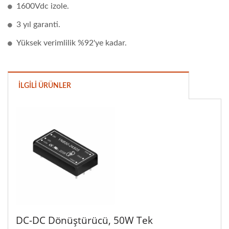
1600Vdc izole.
3 yıl garanti.
Yüksek verimlilik %92'ye kadar.
İLGILI ÜRÜNLER
DC-DC Dönüştürücü, 50W Tek