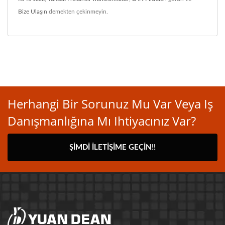
Bize Ulaşın
demekten çekinmeyin.
Herhangi Bir Sorunuz Mu Var Veya Iş
Danışmanlığına Mı Ihtiyacınız Var?
ŞIMDI İLETIŞIME GEÇIN!!