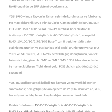
Trafoları, İndüktörler ve LED sürücüleri bulunmaktadır; bu ürünler
RoHS onaylıdır ve ERP sistemi uygulanmıştır.
YDS 1990 yılında Tayvan'ın Tainan şehrinde kurulmuştur ve fabrikamız
Ho Mao elektronik 1995 yılında Çin'in Xiamen şehrinde kurulmuştur.
ISO 9001, ISO 14001 ve IATF16949 sertifikalı lider elektronik
üreticisiyiz. DC/DC dönüştürücü, AC/DC dönüştürücü, manyetikli
RJ45, 10/100/1G/2.5G/10G Base-T Lan filtresi, her türlü trafo,
aydınlatma ürünleri ve güç bankası gibi çeşitli ürünler üretiyoruz. ISO
9001 ve ISO 14001, IATF16949 sertifikalı güç dönüştürücü, yüksek
frekanslı trafo, güvenilir EMC ve EMI / EMS / EDS laboratuvar testleri
ile manyetik bileşen. Tıbbi, demiryolu, POE vb. için güç dönüştürücü
çözümleri.
YDS, müşterilere yüksek kaliteli güç kaynağı ve manyetik bileşenler
sunmaktadır; hem gelişmiş teknoloji hem de 25 yıllık deneyim ile, YDS,
her müşterinin taleplerinin karşılandığından emin olmaktadır.
Kaliteli ürünlerimizi
DC-DC Dönüştürücü
,
AC-DC Dönüştürücü
,
RJ45 Jack
,
Yüksek Frekanslı Transformatör
,
LAN Filtreleri
görün ve