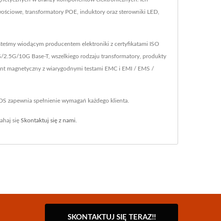
ościowe, transformatory POE, induktory oraz sterowniki LED,
steśmy wiodącym producentem elektroniki z certyfikatami ISO
/2.5G/10G Base-T, wszelkiego rodzaju transformatory, produkty
nent magnetyczny z wiarygodnymi testami EMC i EMI / EMS /
YDS zapewnia spełnienie wymagań każdego klienta.
ahaj się
Skontaktuj się z nami
.
SKONTAKTUJ SIĘ TERAZ!!