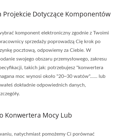
im Projekcie Dotyczące Komponentów
wybrać komponent elektroniczny zgodnie z Twoimi
 pracownicy sprzedaży poprowadzą Cię krok po
krzynkę pocztową, odpowiemy za Ciebie. W
 podanie swojego obszaru przemysłowego, zakresu
cyfikacji, takich jak: potrzebujesz "konwertera
agana moc wynosi około "20~30 watów"...... lub
nowałeś dokładnie odpowiednich danych,
zczegóły.
go Konwertera Mocy Lub
owaniu, natychmiast pomożemy Ci porównać