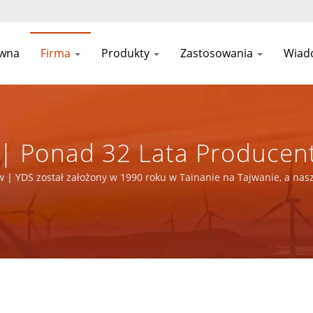
ówna
Firma
Produkty
Zastosowania
Wiad
 Ponad 32 Lata Producenta
cznych | YUAN DEAN SCIE
 YDS został założony w 1990 roku w Tainanie na Tajwanie, a nasz
tem elektroniki z certyfikatami ISO 9001, ISO 14001 i IATF16949.