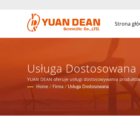
Strona gł
Usługa Dostosowana |
Komponentów Magnety
YUAN DEAN oferuje usługi dostosowywania produktów |
roku w Xiamen w Chinach. Jesteśmy wiodącym producen
Home
/
Firma
/
Usługa Dostosowana