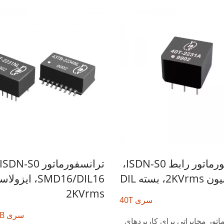
ترانسفورماتور رابط ISDN-S0،
، بسته DIL
SMD16/DIL16، ایز
DC- نیمه بریک
تبدیل کننده DC-DC 4:1 20W
2KVrms
سری 40T
سری 41T/43TB
اتور مخابراتی برای کاربردهای