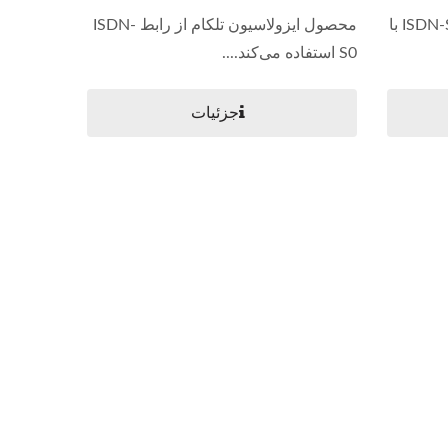
ترانسفورماتور مخابراتی رابط ISDN-S0 با
محصول ایزولاسیون تلکام از رابط ISDN-
S0 استفاده می‌کند....
جزئیات