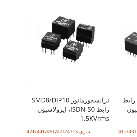
ترانسفورماتور ISDN-S0 رابط
ترانسفورماتور SMD8/DIP10
ولاسیون
رابط ISDN-S0، ایزولاسیون
تبدیل کننده DC-DC نیمه بریک
1.5KVrms
سری 42T/44T/46T/47T/47TS