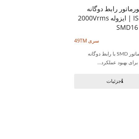
رماتور رابط دوگانه
ISDN-S0 | ایزوله 2000Vrms
سری 49TM
ترانسفورماتور SMD با رابط دوگانه
جزئیات