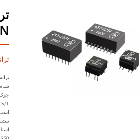
تر
DN
تران
چوک‌ه
است.