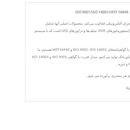
 و اجزای مغناطیسی در صنعت اجزای الکترونیکی فعالیت می‌کند. محصولات اصلی آنها شامل
ترانسفورماتور رابط ISDN، مبدل‌های DC-DC، مبدل‌های AC-DC، مغناطیس‌های RJ45، ترانسفورماتورهای مبدل، فیلترهای LAN، ترانسفورماتورهای فرکانس بالا، ترانسفورماتورهای POE، سلف‌ها و درایورهای LED است که با سیستم
YDS در سال 1990 در تاینان، تایوان تأسیس شد و کارخانه ما، الکترونیک هو مائو، در سال 1995 در شیامن، چین تأسیس گردید. ما پیشروترین تولیدکننده الکترونیکی با گواهینامه‌های ISO 9001، ISO 14001 و IATF16949 هستیم. ما
محصولات مختلفی مانند مبدل DC/DC، مبدل AC/DC، RJ45 با مغناطیس، فیلتر LAN Base-T 10/100/1G/2.5G/10G، انواع ترانسفورماتور، محصولات روشنایی و پاوربانک تولید می‌کنیم. مبدل قدرت با گواهی ISO 9001 و ISO 14001
ید
.