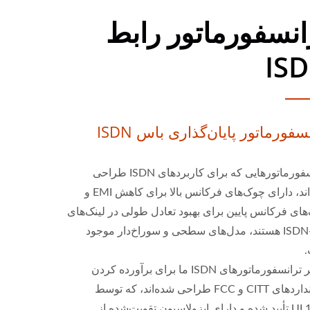
انسفورماتور رابط
IS
سفورماتور پایان‌گذاری باس ISDN
ترانسفورماتورهایی که برای کاربردهای ISDN طراحی
شده‌اند، دارای چوک‌های فرکانس بالا برای کاهش EMI و
ای فرکانس پایین برای بهبود تعادل طولی در لینک‌های
ISDN-S/T هستند، مدل‌های سطحی و سوراخ‌دار موجود
بیشتر ترانسفورماتورهای ISDN ما برای برآورده کردن
استانداردهای CITT و FCC طراحی شده‌اند، که توسط
UL1950 تأیید شده و دارای ایزولاسیون تقویت‌شده از