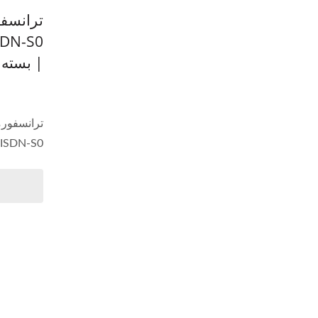
ترانسفو
| بسته SMD16
ISDN-S0 برای بهبود عملکرد...