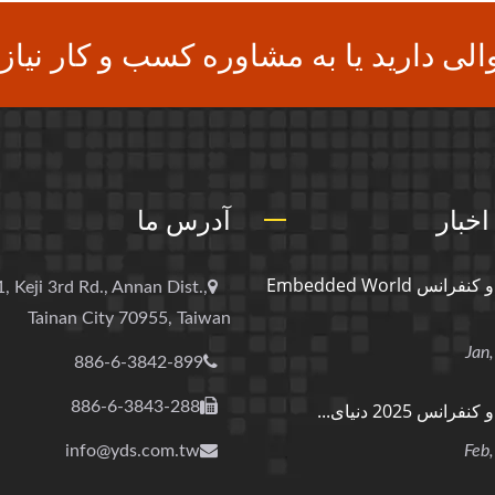
الی دارید یا به مشاوره کسب و کار نیاز 
اخبار
آدرس ما
نمایشگاه و کنفرانس Embedded World
, Keji 3rd Rd., Annan Dist.,
Tainan City 70955, Taiwan
886-6-3842-899
886-6-3843-288
انس 2025 دنیای...
info@yds.com.tw