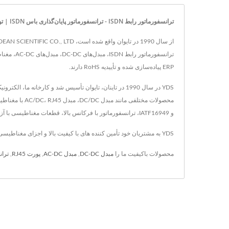
ترانسفورماتور رابط ISDN - ترانسفورماتور پایان‌گذاری باس ISDN | تولیدکننده منبع تغذیه و اجزای مغناطیسی با گواهینامه ISO 9001/ISO 14001/IATF 16949 | YUAN DEAN SCIENTIFIC CO., LTD.
ERP پیاده‌سازی شده و تأییدیه RoHS دارند.
و IATF16949، ترانسفورماتور با فرکانس بالا، قطعات مغناطیسی با آزمایشات معتبر EMC و EMI / EMS / EDS. راه‌حل‌های مبدل قدرت برای پزشکی، راه‌آهن، POE و غیره.
YDS به مشتریان خود تأمین کننده های با کیفیت بالا و اجزای مغناطیسی ارائه می دهد، که هر دو با فناوری پیشرفته و 25 سال تجربه، YDS اطمینان می دهد که نیازهای هر مشتری برآورده می شود.
محصولات باکیفیت ما را
مبدل DC-DC
,
مبدل AC-DC
,
پورت RJ45
,
تران