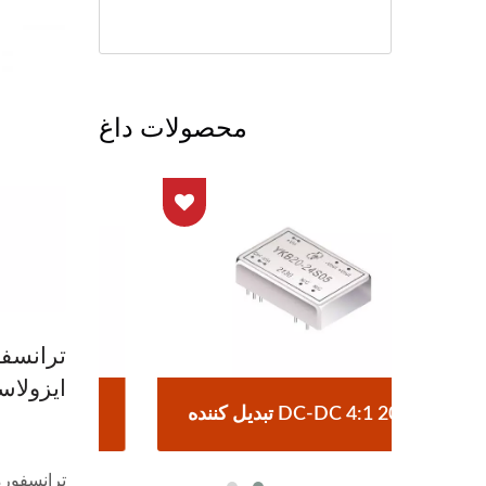
محصولات داغ
ایزولاسیون 2KVrms
تبدیل کننده DC-DC 4:1 20W
تبدیل کننده DC
ترانسفورم