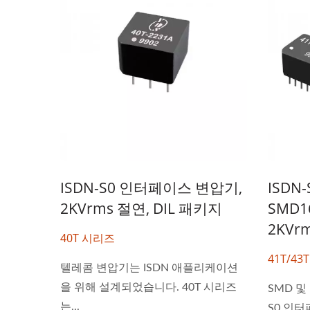
ISDN-S0 인터페이스 변압기,
ISDN
2KVrms 절연, DIL 패키지
SMD1
2KVr
40T 시리즈
41T/43
하프 브릭 DC-DC 컨버터
2
텔레콤 변압기는 ISDN 애플리케이션
을 위해 설계되었습니다. 40T 시리즈
SMD 및
는...
S0 인터