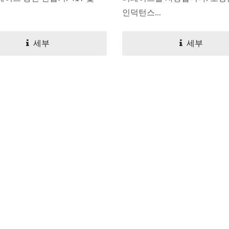
인덕턴스...
세부
세부