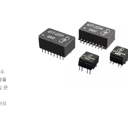
감소
형을
및 관
족하도