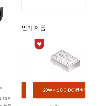
인기 제품
리즈
버터
20W 4:1 DC-DC 컨버터
하
N-S0 인
된 누설