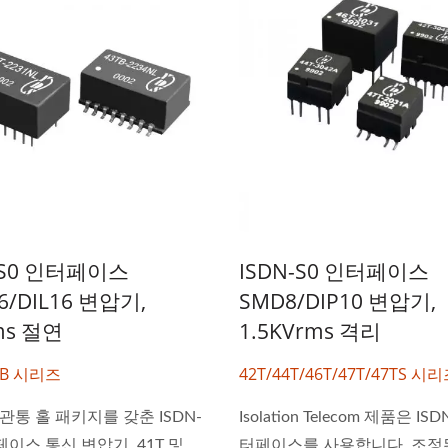
-S0 인터페이스
ISDN-S0 인터페이스
6/DIL16 변압기,
SMD8/DIP10 변압기,
ms 절연
1.5KVrms 격리
TB 시리즈
42T/44T/46T/47T/47TS 시
0W 4:1 DC-DC 컨버터
하프 브릭 DC-DC 컨
 관통 홀 패키지를 갖춘 ISDN-
Isolation Telecom 제품은 ISD
페이스 통신 변압기. 41T 및
터페이스를 사용합니다. 조정