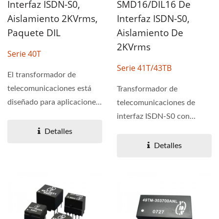
Interfaz ISDN-S0,
SMD16/DIL16 De
Aislamiento 2KVrms,
Interfaz ISDN-S0,
Paquete DIL
Aislamiento De
2KVrms
Serie 40T
Serie 41T/43TB
El transformador de
telecomunicaciones está
Transformador de
diseñado para aplicaciones
telecomunicaciones de
ISDN. La serie 40T tiene...
interfaz ISDN-S0 con
paquete SMD y de orificio
Detalles
pasante....
Detalles