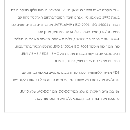
YDS הוקמה בשנת 1990 בטיינאן, טייוואן, ומפעלנו הו מאו אלקטרוניקה הוקם
בשנת 1995 בשיאמן, סין. אנחנו היצרן המוביל בתחום האלקטרוניקה עם
תעודות ISO 9001, ISO 14001 ו-IATF16949. אנו מייצרים מוצרים שונים כגון
ממיר DC/DC, ממיר AC/DC, RJ45 עם מגנטים, מסנן Lan
10/100/1G/2.5G/10G Base-T, כל מיני שנאים, מוצרים תאורתיים וסוללת
כוח. ממיר כוח מוסמך ISO 9001 ו-ISO 14001, טרנספורמטור בתדר גבוה,
רכיב מגנטי עם בדיקות מעבדה אמינות של EMC ו-EMI / EMS / EDS.
פתרונות ממירי כוח עבור רפואי, רכבות, POE וכו'.
YDS מציעה ללקוחותיה ספקי כוח ורכיבים מגנטיים באיכות גבוהה, עם
טכנולוגיה מתקדמת ו-25 שנות ניסיון, YDS מבטיחה שכל דרישות הלקוח ייענו.
צפו במוצרים האיכותיים שלנו
ממיר DC-DC
,
ממיר AC-DC
,
שקע RJ45
,
טרנספורמטור בתדר גבוה
,
מסנני LAN
ואל תהססו
צור קשר
.