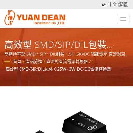
中文 (繁體)
高效型 SMD/SIP/DIL包裝
0.25W~3W DC-DC電源轉換器
高轉換率型 SMD、SIP、DIL封裝 1.5K~6KVDC 隔離電壓 直流對直
流電源轉換器 / 元冊科技於1990年成立於台灣台南，工廠禾茂電子
首頁
/
產品分類
/
直流對直流電源轉換器
/
則在1995年成立於中國廈門，我們是業界領先的電源與磁性元件製
高效型 SMD/SIP/DIL包裝 0.25W~3W DC-DC電源轉換器
造商並且擁有ISO 9001、ISO 14001和 IATF16949 認證。