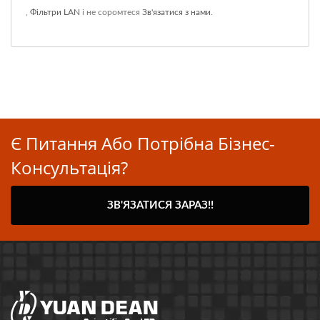
,
Фільтри LAN
і не соромтеся
Зв'язатися з нами
.
Є Питання Або Потрібна Бізнес-
Консультація?
ЗВ'ЯЗАТИСЯ ЗАРАЗ!!