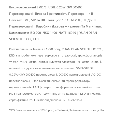
Високоефективні SMD/SIP/DIL 0.25W~3W DC-DC
Перетворювачі - Висока Ефективність Перетворення В
Пакетах SMD, SIP Та DIL Ізоляцією 1.5K~ 6KVDC, DC До DC
Перетворювачі | Виробник Джерел Живлення Та Магнітних
Компонентів ISO 9001/ISO 14001/IATF 16949 | YUAN DEAN
SCIENTIFIC CO., LTD.
Розташована на Тайвані з 1990 року, YUAN DEAN SCIENTIFIC CO.,
LTD. є виробником перетворювачів потужності, трансформаторів
та магнітних компонентів в індустрії електронних компонентів. Їх
основні продукти включають високоефективні SMD/SIP/DIL
0.25W~3W DC-DC перетворювачі, DC-DC перетворювачі, AC-DC
перетворювачі, RJ45 магнітні елементи, трансформатори
перетворювачів, LAN фільтри, трансформатори високої частоти,
POE трансформатори, індуктивності та драйвери LED, які мають
сертифікацію RoHS з впровадженою ERP системою.
YDS була заснована в 1990 році в Тайнані, Тайвань, а наш завод Ho