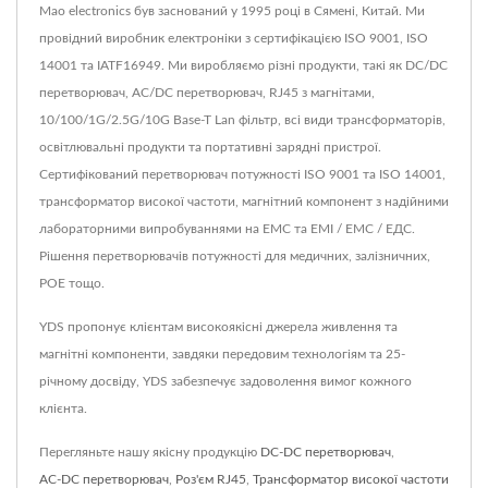
Mao electronics був заснований у 1995 році в Сямені, Китай. Ми
провідний виробник електроніки з сертифікацією ISO 9001, ISO
14001 та IATF16949. Ми виробляємо різні продукти, такі як DC/DC
перетворювач, AC/DC перетворювач, RJ45 з магнітами,
10/100/1G/2.5G/10G Base-T Lan фільтр, всі види трансформаторів,
освітлювальні продукти та портативні зарядні пристрої.
Сертифікований перетворювач потужності ISO 9001 та ISO 14001,
трансформатор високої частоти, магнітний компонент з надійними
лабораторними випробуваннями на ЕМС та ЕМІ / ЕМС / ЕДС.
Рішення перетворювачів потужності для медичних, залізничних,
POE тощо.
YDS пропонує клієнтам високоякісні джерела живлення та
магнітні компоненти, завдяки передовим технологіям та 25-
річному досвіду, YDS забезпечує задоволення вимог кожного
клієнта.
Перегляньте нашу якісну продукцію
DC-DC перетворювач
,
AC-DC перетворювач
,
Роз'єм RJ45
,
Трансформатор високої частоти