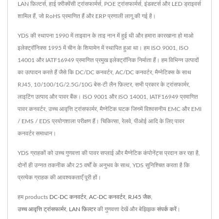
LAN फ़िल्टर्स, हाई फ़्रीक्वेंसी ट्रांसफार्मर्स, POE ट्रांसफार्मर्स, इंडक्टर्स और LED ड्राइवर्स
शामिल हैं, जो RoHS प्रमाणित हैं और ERP प्रणाली लागू की गई है।
YDS की स्थापना 1990 में ताइवान के ताइ नान में हुई थी और हमारा कारखाना हो माओ
इलेक्ट्रॉनिक्स 1995 में चीन के शियामेन में स्थापित हुआ था। हम ISO 9001, ISO
14001 और IATF16949 प्रमाणित प्रमुख इलेक्ट्रॉनिक निर्माता हैं। हम विभिन्न उत्पादों
का उत्पादन करते हैं जैसे कि DC/DC कनवर्टर, AC/DC कनवर्टर, मैग्नेटिक्स के साथ
RJ45, 10/100/1G/2.5G/10G बेस-टी लैन फ़िल्टर, सभी प्रकार के ट्रांसफार्मर,
लाइटिंग उत्पाद और पावर बैंक। ISO 9001 और ISO 14001, IATF16949 प्रमाणित
पावर कनवर्टर, उच्च आवृत्ति ट्रांसफार्मर, मैग्नेटिक घटक जिनमें विश्वसनीय EMC और EMI
/ EMS / EDS प्रयोगशाला परीक्षण हैं। चिकित्सा, रेलवे, पीओई आदि के लिए पावर
कनवर्टर समाधान।
YDS ग्राहकों को उच्च गुणवत्ता की पावर सप्लाई और मैग्नेटिक कंपोनेंट्स प्रदान कर रहा है,
दोनों ही उन्नत तकनीक और 25 वर्षों के अनुभव के साथ, YDS सुनिश्चित करता है कि
प्रत्येक ग्राहक की आवश्यकताएँ पूरी हों।
हम products
DC-DC कनवर्टर
,
AC-DC कनवर्टर
,
RJ45 जैक
,
उच्च आवृत्ति ट्रांसफार्मर
,
LAN फ़िल्टर
की गुणवत्ता देखें और बेझिझक
संपर्क करें
।