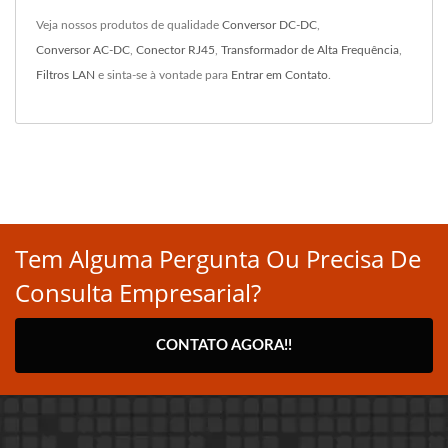
Veja nossos produtos de qualidade
Conversor DC-DC
,
Conversor AC-DC
,
Conector RJ45
,
Transformador de Alta Frequência
,
Filtros LAN
e sinta-se à vontade para
Entrar em Contato
.
Tem Alguma Pergunta Ou Precisa De
Consulta Empresarial?
CONTATO AGORA!!