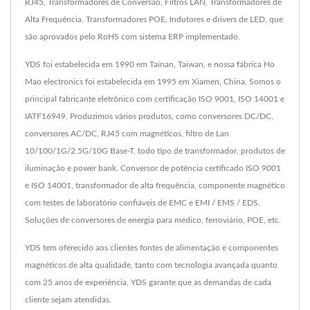
RJ45, Transformadores de Conversão, Filtros LAN, Transformadores de
Alta Frequência, Transformadores POE, Indutores e drivers de LED, que
são aprovados pelo RoHS com sistema ERP implementado.
YDS foi estabelecida em 1990 em Tainan, Taiwan, e nossa fábrica Ho
Mao electronics foi estabelecida em 1995 em Xiamen, China. Somos o
principal fabricante eletrônico com certificação ISO 9001, ISO 14001 e
IATF16949. Produzimos vários produtos, como conversores DC/DC,
conversores AC/DC, RJ45 com magnéticos, filtro de Lan
10/100/1G/2.5G/10G Base-T, todo tipo de transformador, produtos de
iluminação e power bank. Conversor de potência certificado ISO 9001
e ISO 14001, transformador de alta frequência, componente magnético
com testes de laboratório confiáveis de EMC e EMI / EMS / EDS.
Soluções de conversores de energia para médico, ferroviário, POE, etc.
YDS tem oferecido aos clientes fontes de alimentação e componentes
magnéticos de alta qualidade, tanto com tecnologia avançada quanto
com 25 anos de experiência, YDS garante que as demandas de cada
cliente sejam atendidas.