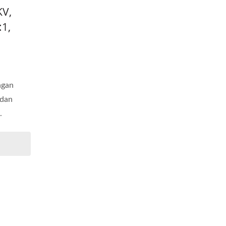
KV,
:1,
ngan
 dan
.