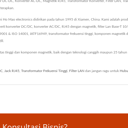
 DC-DC, Konverter AC-DC, Magnetik RJ45, Transformator Konverter, Filter LAN, Tran
iterapkan.
i Ho Mao electronics didirikan pada tahun 1995 di Xiamen, China. Kami adalah produ
ti konverter DC/DC, konverter AC/DC, RJ45 dengan magnetik, filter Lan Base-T 10
O 9001 & ISO 14001, IATF16949, transformator frekuensi tinggi, komponen magneti
ll.
tas tinggi dan komponen magnetik, baik dengan teknologi canggih maupun 25 tahun
DC
,
Jack RJ45
,
Transformator Frekuensi Tinggi
,
Filter LAN
dan jangan ragu untuk
Hubu
Konsultasi Bisnis?