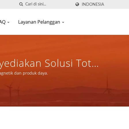
INDONESIA
FAQ
Layanan Pelanggan
yediakan Solusi Total
Magnetik Dan Produk
agnetik dan produk daya.