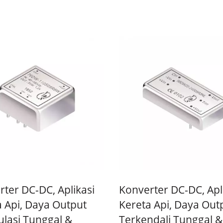
verter DC-DC 20W 4:1
Konverter DC-DC Half-
ter DC-DC, Aplikasi
Konverter DC-DC, Apl
a Api, Daya Output
Kereta Api, Daya Out
ulasi Tunggal &
Terkendali Tunggal &