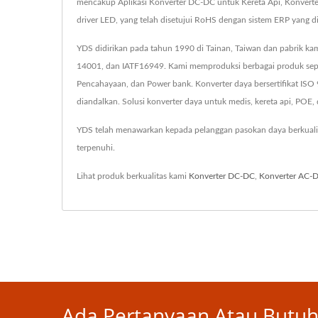
mencakup Aplikasi Konverter DC-DC untuk Kereta Api, Konverter
driver LED, yang telah disetujui RoHS dengan sistem ERP yang d
YDS didirikan pada tahun 1990 di Tainan, Taiwan dan pabrik kam
14001, dan IATF16949. Kami memproduksi berbagai produk seper
Pencahayaan, dan Power bank. Konverter daya bersertifikat IS
diandalkan. Solusi konverter daya untuk medis, kereta api, POE, d
YDS telah menawarkan kepada pelanggan pasokan daya berkuali
terpenuhi.
Lihat produk berkualitas kami
Konverter DC-DC
,
Konverter AC-
Ada Pertanyaan Atau Butuh 