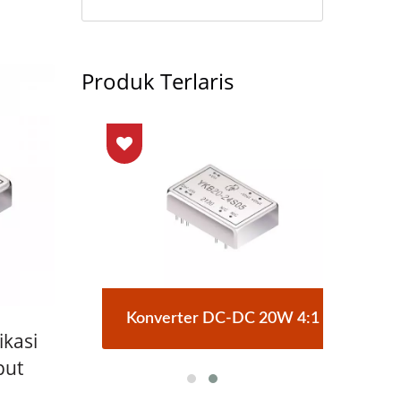
Produk Terlaris
Brick
Konverter DC-DC 20W 4:1
Konv
ikasi
put