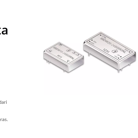
ta
dari
ras.