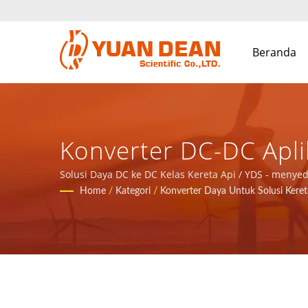
Beranda
Konverter DC-DC Aplik
Untuk Aplikasi Jari
Solusi Daya DC ke DC Kelas Kereta Api / YDS - menye
Home
/
Kategori
/
Konverter Daya Untuk Solusi Keret
Daya.