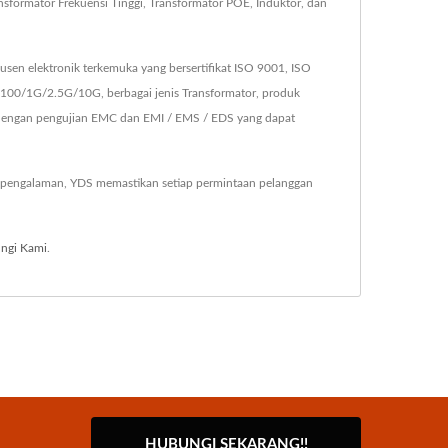
sformator Frekuensi Tinggi, Transformator POE, Induktor, dan
sen elektronik terkemuka yang bersertifikat ISO 9001, ISO
/100/1G/2.5G/10G, berbagai jenis Transformator, produk
k dengan pengujian EMC dan EMI / EMS / EDS yang dapat
 pengalaman, YDS memastikan setiap permintaan pelanggan
ngi Kami
.
HUBUNGI SEKARANG!!