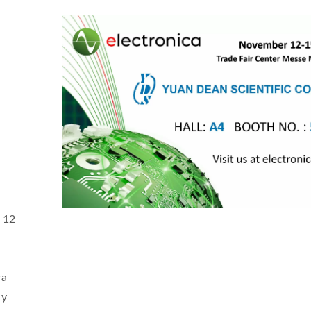
 12
l
ra
ertidor DC-DC 20W 4:1
Convertidor DC-DC H
 y
Brick