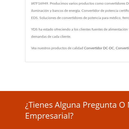
IATF16949. Producimos varios productos como convertidores DC
iluminación y bancos de energía. Convertidor de potencia certi
EDS. Soluciones de convertidores de potencia para médico, ferro
YDS ha estado ofreciendo a los clientes fuentes de alimentación
demandas de cada cliente.
Vea nuestros productos de calidad
Convertidor DC-DC
,
Convert
¿Tienes Alguna Pregunta O 
Empresarial?