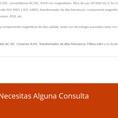
/DC, convertidores AC/DC, RJ45 con magnetismo, filtro de Lan 10/100/1G/2.5G/10G
ficado ISO 9001 y ISO 14001, transformador de alta frecuencia, componente magnéti
viario, POE, etc.
 y componentes magnéticos de alta calidad, tanto con tecnología avanzada como con 2
idor AC-DC
,
Conector RJ45
,
Transformador de Alta Frecuencia
,
Filtros LAN
y no dude
Necesitas Alguna Consulta