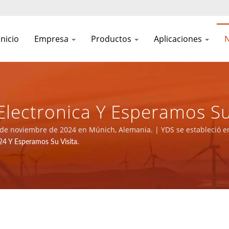
inicio
Empresa
Productos
Aplicaciones
N
ectronica Y Esperamos Su V
nergía Y Componentes Magn
5 de noviembre de 2024 en Múnich, Alemania. | YDS se estableció 
omos el principal fabricante electrónico con certificación ISO 9001
 Y Esperamos Su Visita.
YUAN DEAN SCIENTIFIC CO.,