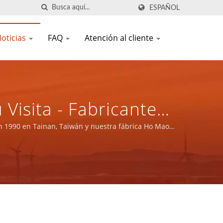
ESPAÑOL
oticias
FAQ
Atención al cliente
isita - Fabricante
éticos ISO 9001/ISO
en 1990 en Tainan, Taiwán y nuestra fábrica Ho Mao
, ISO 14001 e IATF16949.
 LTD.