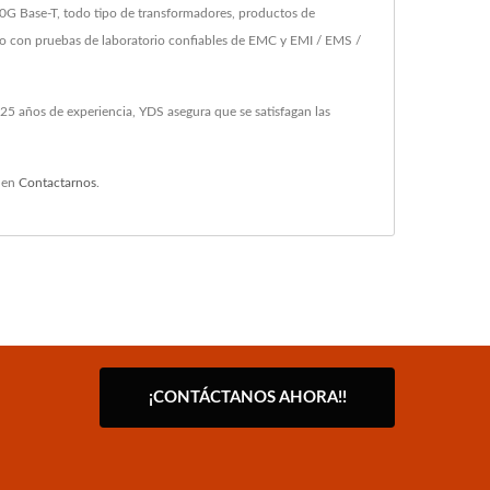
 Base-T, todo tipo de transformadores, productos de
co con pruebas de laboratorio confiables de EMC y EMI / EMS /
5 años de experiencia, YDS asegura que se satisfagan las
 en
Contactarnos
.
¡CONTÁCTANOS AHORA!!