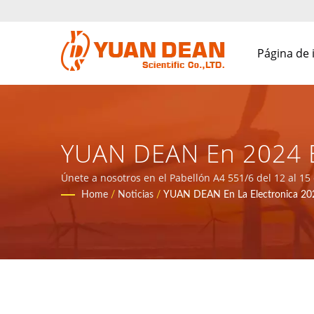
Página de 
YUAN DEAN En 2024 El
De Suministros De E
Únete a nosotros en el Pabellón A4 551/6 del 12 al 1
electronics se estableció en 1995 en Xiamen, China. S
Home
/
Noticias
/
YUAN DEAN En La Electronica 2024
14001/IATF 16949 | 