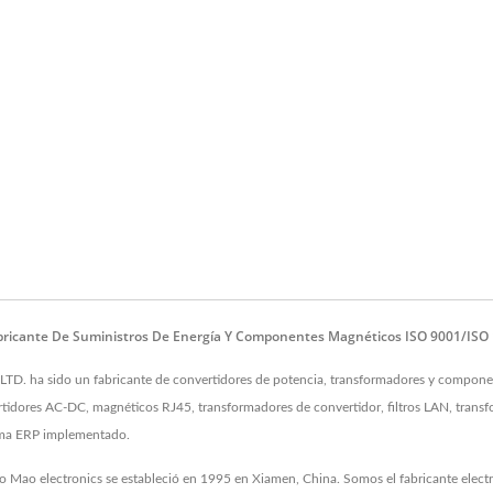
abricante De Suministros De Energía Y Componentes Magnéticos ISO 9001/ISO
. ha sido un fabricante de convertidores de potencia, transformadores y component
tidores AC-DC, magnéticos RJ45, transformadores de convertidor, filtros LAN, transf
ema ERP implementado.
o Mao electronics se estableció en 1995 en Xiamen, China. Somos el fabricante elect