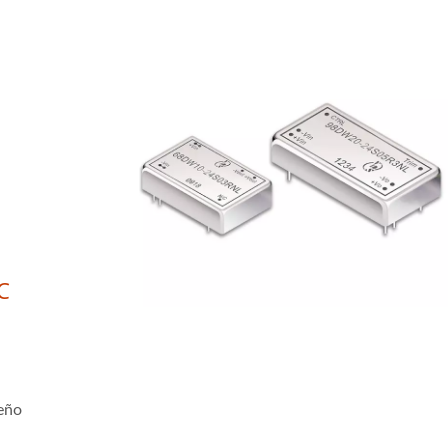
C
seño