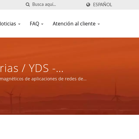
ESPAÑOL
oticias
FAQ
Atención al cliente
ias / YDS -
 Magnéticos De
 magnéticos de aplicaciones de redes de
ctos De Energía.