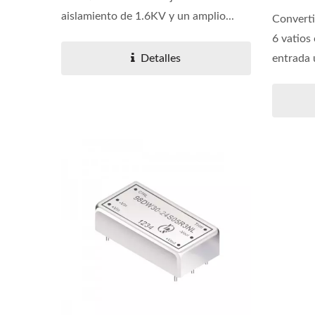
aislamiento de 1.6KV y un amplio...
Converti
6 vatios
Detalles
entrada u
Convertidor DC-DC Half-
Conv
Brick