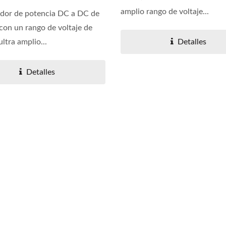
amplio rango de voltaje...
dor de potencia DC a DC de
 con un rango de voltaje de
ltra amplio...
Detalles
Detalles
ertidor DC-DC 20W 4:1
Convertidor DC-DC H
Brick