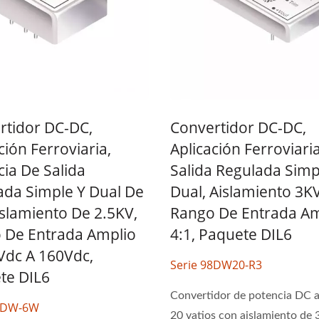
rtidor DC-DC,
Convertidor DC-DC,
ción Ferroviaria,
Aplicación Ferroviari
ia De Salida
Salida Regulada Simp
ada Simple Y Dual De
Dual, Aislamiento 3KV
slamiento De 2.5KV,
Rango De Entrada Am
 De Entrada Amplio
4:1, Paquete DIL6
Vdc A 160Vdc,
Serie 98DW20-R3
te DIL6
Convertidor de potencia DC 
76DW-6W
20 vatios con aislamiento de