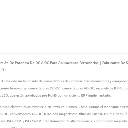
ersión De Potencia De DC A DC Para Aplicaciones Ferroviarias | Fabricante D
LTD.
 ha sido un fabricante de convertidores de potencia, transformadores y componente
ciones ferroviarias, convertidores DC-DC, convertidores AC-DC, magnéticos RJ45, tra
res LED, que están aprobados por RoHS con un sistema ERP implementado.
o Mao electronics se estableció en 1995 en Xiamen, China. Somos el fabricante elect
/DC, convertidores AC/DC, RJ45 con magnetismo, filtro de Lan 10/100/1G/2.5G/10G
ficado ISO 9001 y ISO 14001, transformador de alta frecuencia, componente magnéti