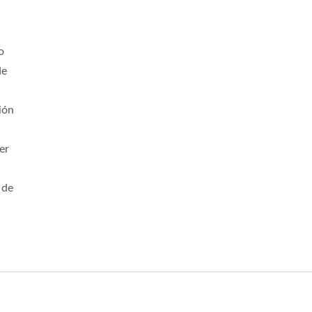
o
de
ión
er
 de