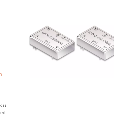
n
odas
 el