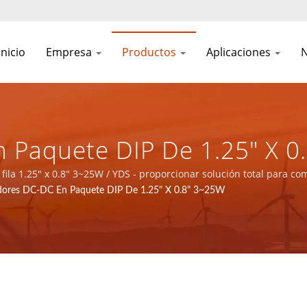
inicio
Empresa
Productos
Aplicaciones
N
 Paquete DIP De 1.25" X 0.
ón Total Para Componentes
ila 1.25" x 0.8" 3~25W / YDS - proporcionar solución total para 
dores DC-DC En Paquete DIP De 1.25" X 0.8" 3~25W
s De Comunicación Y Produ