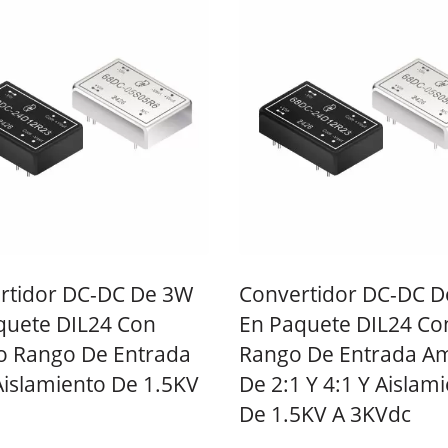
ertidor DC-DC 20W 4:1
Convertidor DC-DC H
Brick
rtidor DC-DC De 3W
Convertidor DC-DC 
quete DIL24 Con
En Paquete DIL24 Co
o Rango De Entrada
Rango De Entrada Am
Aislamiento De 1.5KV
De 2:1 Y 4:1 Y Aislam
De 1.5KV A 3KVdc