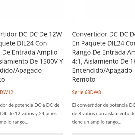
rtidor DC-DC De 12W
Convertidor DC-DC 
quete DIL24 Con
En Paquete DIL24 Co
 De Entrada Amplio
Rango De Entrada Am
islamiento De 1500V Y
4:1, Aislamiento De 
dido/apagado
Encendido/apagado
to
Remoto
68DW12
Serie 68DW8
dor de potencia DC a DC de
El convertidor de potencia D
DIL de 12 vatios y 24 pines
de 8 vatios con aislamiento d
mplio rango...
tiene un amplio rango...