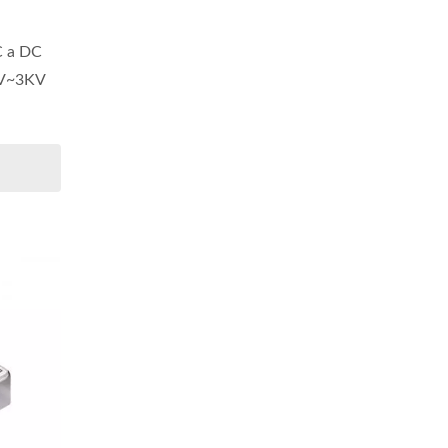
C a DC
KV~3KV