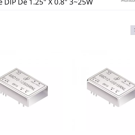
 DIP De 1.25" X 0.8" 3~25W
Monito