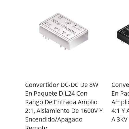
Convertidor DC-DC Half-
Conv
Brick
Convertidor DC-DC De 8W
Conve
En Paquete DIL24 Con
En Pa
Rango De Entrada Amplio
Ampli
2:1, Aislamiento De 1600V Y
4:1 Y 
Encendido/apagado
A 3KV
Remoto