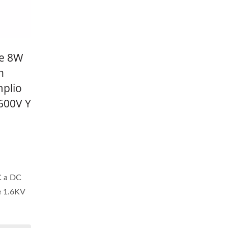
De 8W
n
plio
1600V Y
C a DC
e 1.6KV