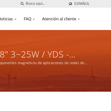
ESPAÑOL
oticias
FAQ
Atención al cliente
8" 3~25W / YDS -
 Magnéticos De
componentes magnéticos de aplicaciones de redes de
ctos De Energía.