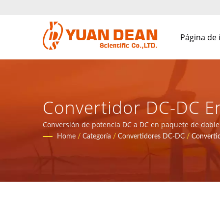
Página de 
Convertidor DC-DC En
Proporcionar Soluci
Conversión de potencia DC a DC en paquete de doble f
comunicación y productos de energía.
Home
/
Categoría
/
Convertidores DC-DC
/
Converti
Aplicaciones De Rede