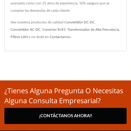
avanzada como con 25 años de experiencia, YDS asegura que se
cumplan las demandas de cada cliente.
Vea nuestros productos de calidad
Convertidor DC-DC
,
Convertidor AC-DC
,
Conector RJ45
,
Transformador de Alta Frecuencia
,
Filtros LAN
y no dude en
Contactarnos
.
¿Tienes Alguna Pregunta O Necesitas
Alguna Consulta Empresarial?
¡CONTÁCTANOS AHORA!!