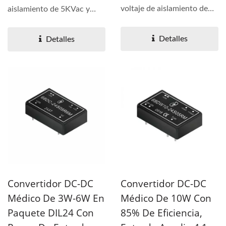
voltaje de aislamiento de
aislamiento de 5KVac y
5KVac a 6KVdc y 1W de
6KVdc y salida de 2W. La
salida....
serie...
Detalles
Detalles
Convertidor DC-DC
Convertidor DC-DC
Médico De 3W-6W En
Médico De 10W Con
Paquete DIL24 Con
85% De Eficiencia,