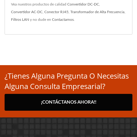
Vea nuestros productos de calidad
Convertidor DC-DC
,
Convertidor AC-DC
,
Conector RJ45
,
Transformador de Alta Frecuencia
,
Filtros LAN
y no dude en
Contactarnos
.
¿Tienes Alguna Pregunta O Necesitas
Alguna Consulta Empresarial?
¡CONTÁCTANOS AHORA!!