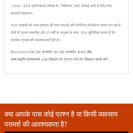
/ EMS / EDS प्रयोगशाला परीक्षण हैं। चिकित्सा, रेलवे, पीओई आदि के लिए पावर
कनवर्टर समाधान।
YDS ग्राहकों को उच्च गुणवत्ता की पावर सप्लाई और मैग्नेटिक कंपोनेंट्स प्रदान कर रहा है,
दोनों ही उन्नत तकनीक और 25 वर्षों के अनुभव के साथ, YDS सुनिश्चित करता है कि
प्रत्येक ग्राहक की आवश्यकताएँ पूरी हों।
हम products
DC-DC कनवर्टर
,
AC-DC कनवर्टर
,
RJ45 जैक
,
उच्च आवृत्ति ट्रांसफार्मर
,
LAN फ़िल्टर
की गुणवत्ता देखें और बेझिझक
संपर्क करें
।
क्या आपके पास कोई प्रश्न है या किसी व्यवसाय
परामर्श की आवश्यकता है?