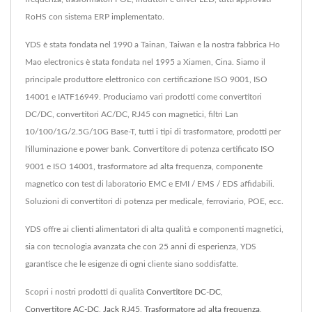
RoHS con sistema ERP implementato.
YDS è stata fondata nel 1990 a Tainan, Taiwan e la nostra fabbrica Ho
Mao electronics è stata fondata nel 1995 a Xiamen, Cina. Siamo il
principale produttore elettronico con certificazione ISO 9001, ISO
14001 e IATF16949. Produciamo vari prodotti come convertitori
DC/DC, convertitori AC/DC, RJ45 con magnetici, filtri Lan
10/100/1G/2.5G/10G Base-T, tutti i tipi di trasformatore, prodotti per
l'illuminazione e power bank. Convertitore di potenza certificato ISO
9001 e ISO 14001, trasformatore ad alta frequenza, componente
magnetico con test di laboratorio EMC e EMI / EMS / EDS affidabili.
Soluzioni di convertitori di potenza per medicale, ferroviario, POE, ecc.
YDS offre ai clienti alimentatori di alta qualità e componenti magnetici,
sia con tecnologia avanzata che con 25 anni di esperienza, YDS
garantisce che le esigenze di ogni cliente siano soddisfatte.
Scopri i nostri prodotti di qualità
Convertitore DC-DC
,
Convertitore AC-DC
,
Jack RJ45
,
Trasformatore ad alta frequenza
,