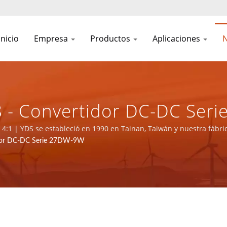
inicio
Empresa
Productos
Aplicaciones
N
 - Convertidor DC-DC Seri
istros De Energía Y Compo
 4:1 | YDS se estableció en 1990 en Tainan, Taiwán y nuestra fábri
ico con certificación ISO 9001, ISO 14001 e IATF16949.
idor DC-DC Serie 27DW-9W
IATF 16949 | YUAN DEAN SC