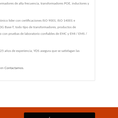
ormadores de alta frecuencia, transformadores POE, inductores y
rónico líder con certificaciones ISO 9001, ISO 14001 e
 Base-T, todo tipo de transformadores, productos de
co con pruebas de laboratorio confiables de EMC y EMI / EMS /
5 años de experiencia, YDS asegura que se satisfagan las
 en
Contactarnos
.