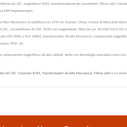
tidores AC-DC, magnéticos RJ45, transformadores de convertidor, filtros LAN, transf
ema ERP implementado.
o Mao electronics se estableció en 1995 en Xiamen, China. Somos el fabricante elect
/DC, convertidores AC/DC, RJ45 con magnetismo, filtro de Lan 10/100/1G/2.5G/10G
ficado ISO 9001 y ISO 14001, transformador de alta frecuencia, componente magnéti
viario, POE, etc.
 y componentes magnéticos de alta calidad, tanto con tecnología avanzada como con 2
idor AC-DC
,
Conector RJ45
,
Transformador de Alta Frecuencia
,
Filtros LAN
y no dude