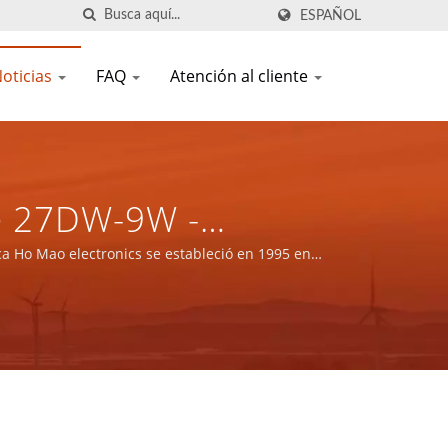
ESPAÑOL
oticias
FAQ
Atención al cliente
e 27DW-9W -
nentes Magnéticos
ca Ho Mao electronics se estableció en 1995 en
IENTIFIC CO., LTD.