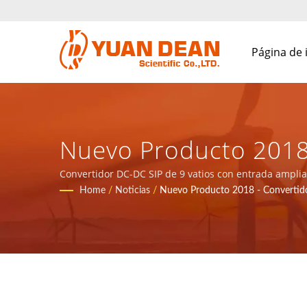
Página de 
Nuevo Producto 2018
Fabricante De Sumin
Convertidor DC-DC SIP de 9 vatios con entrada amplia
Xiamen, China. Somos el principal fabricante electrón
Home
/
Noticias
/
Nuevo Producto 2018 - Convert
ISO 9001/ISO 14001/