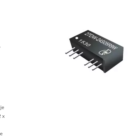
-
je
2 x
ertidor DC-DC 20W 4:1
Convertidor DC-DC H
de
Brick