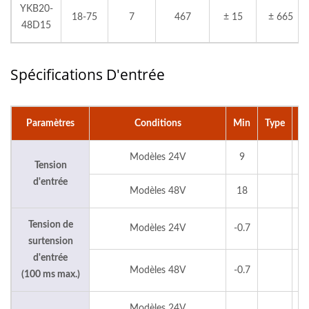
YKB20-
18-75
7
467
± 15
± 665
48D15
Spécifications D'entrée
Paramètres
Conditions
Min
Type
M
Modèles 24V
9
3
Tension
d'entrée
Modèles 48V
18
7
Tension de
Modèles 24V
-0.7
5
surtension
d'entrée
Modèles 48V
-0.7
1
(100 ms max.)
Modèles 24V