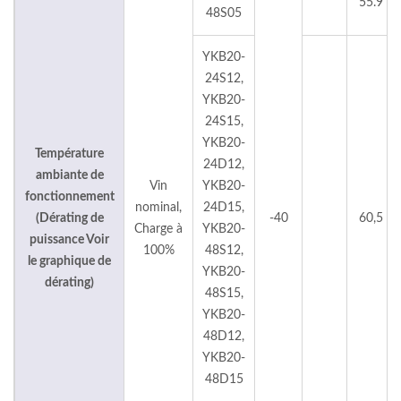
55.9
48S05
YKB20-
24S12,
YKB20-
24S15,
YKB20-
Température
24D12,
ambiante de
Vin
YKB20-
fonctionnement
nominal,
24D15,
(Dérating de
-40
60,5
Charge à
YKB20-
puissance Voir
100%
48S12,
le graphique de
YKB20-
dérating)
48S15,
YKB20-
48D12,
YKB20-
48D15