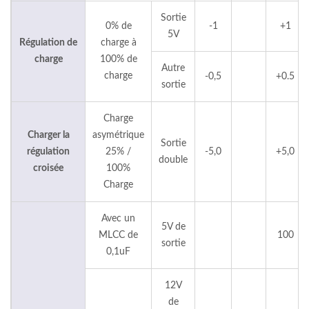
Sortie
0% de
-1
+1
5V
Régulation de
charge à
charge
100% de
Autre
charge
-0,5
+0.5
sortie
Charge
Charger la
asymétrique
Sortie
régulation
25% /
-5,0
+5,0
double
croisée
100%
Charge
Avec un
5V de
MLCC de
100
sortie
0,1uF
12V
de