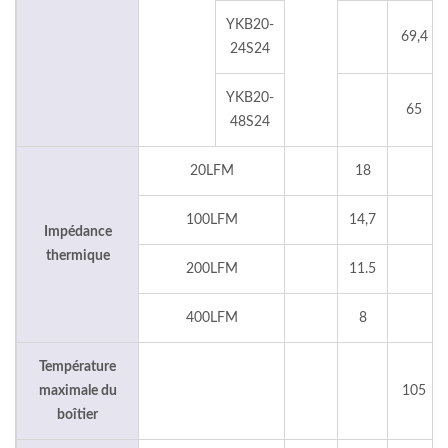
YKB20-
69,4
24S24
YKB20-
65
48S24
20LFM
18
100LFM
14,7
Impédance
thermique
200LFM
11.5
400LFM
8
Température
maximale du
105
boîtier