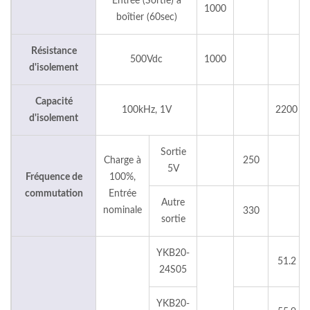
Entrée (Sortie) à
1000
boîtier (60sec)
Résistance
500Vdc
1000
d'isolement
Capacité
100kHz, 1V
2200
d'isolement
Sortie
Charge à
250
5V
Fréquence de
100%,
commutation
Entrée
Autre
nominale
330
sortie
YKB20-
51.2
24S05
YKB20-