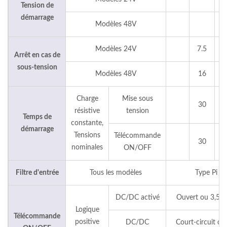
Tension de
démarrage
Modèles 48V
1
Modèles 24V
7.5
Arrêt en cas de
sous-tension
Modèles 48V
16
Charge
Mise sous
30
résistive
tension
Temps de
constante,
démarrage
Tensions
Télécommande
30
nominales
ON/OFF
Filtre d'entrée
Tous les modèles
Type Pi in
DC/DC activé
Ouvert ou 3,5 V
Logique
Télécommande
positive
DC/DC
Court-circuit ou 