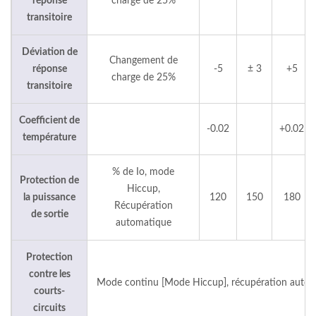
réponse
charge de 25%
transitoire
Déviation de
Changement de
réponse
-5
± 3
+5
charge de 25%
transitoire
Coefficient de
-0.02
+0.02
température
% de Io, mode
Protection de
Hiccup,
la puissance
120
150
180
Récupération
de sortie
automatique
Protection
contre les
Mode continu [Mode Hiccup], récupération auto
courts-
circuits