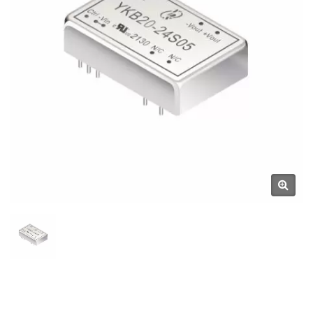
D'alimentations Et De
Composants Magnétiques |
YUAN DEAN SCIENTIFIC CO.,
LTD.