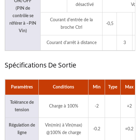
ON/OFF
désactivé
Vcc
(PIN de
contrôle se
Courant d'entrée de la
référer à –PIN
-0,5
0
broche Ctrl
Vin)
Courant d'arrêt à distance
3
Spécifications De Sortie
Paramètres
Conditions
Min
Type
Max
Tolérance de
Charge à 100%
-2
+2
tension
Régulation de
Vin(min) à Vin(max)
-0.2
+0.2
ligne
@100% de charge