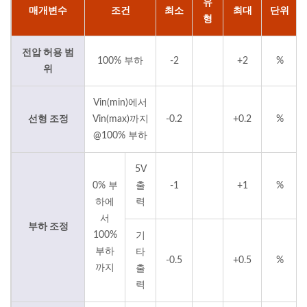
유
매개변수
조건
최소
최대
단위
형
전압 허용 범
100% 부하
-2
+2
%
위
Vin(min)에서
선형 조정
Vin(max)까지
-0.2
+0.2
%
@100% 부하
5V
0% 부
출
-1
+1
%
하에
력
서
부하 조정
100%
기
부하
타
-0.5
+0.5
%
까지
출
력