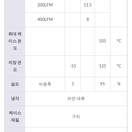
200LFM
11.5
400LFM
8
최대 케
이스 온
105
°C
도
저장 온
-55
125
°C
도
습도
비응축
5
95
%
냉각
자연 대류
케이스
구리
재질