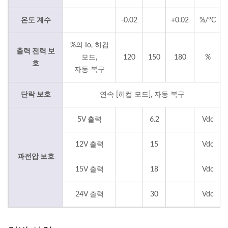
온도 계수
-0.02
+0.02
%/°C
%의 Io, 히컵
출력 전력 보
모드,
120
150
180
%
호
자동 복구
단락 보호
연속 [히컵 모드], 자동 복구
5V 출력
6.2
Vdc
12V 출력
15
Vdc
과전압 보호
15V 출력
18
Vdc
24V 출력
30
Vdc