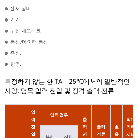
센서 장비.
기기.
무선 네트워크.
통신/데이터 통신.
측정.
항공.
특정하지 않는 한 TA = 25°C에서의 일반적인
사양, 명목 입력 전압 및 정격 출력 전류
입
입력 전류
력
출
최대
전
력
출력
효
커패
압
전
전류
율
시터
부하
전체