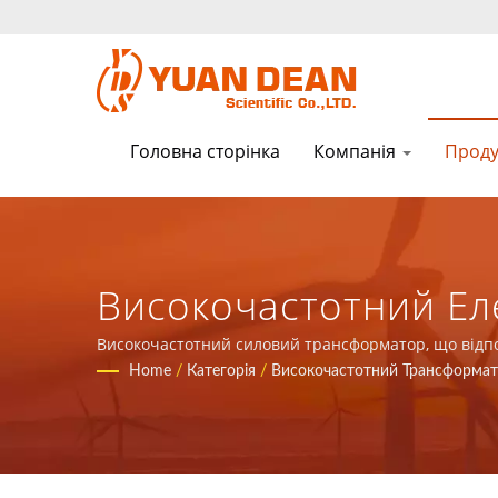
Головна сторінка
Компанія
Прод
Високочастотний Ел
YDS - Надайте Загал
Високочастотний силовий трансформатор, що відпов
комунікаційних мережах.
Home
/
Категорія
/
Високочастотний Трансформа
Енергетичних Продук