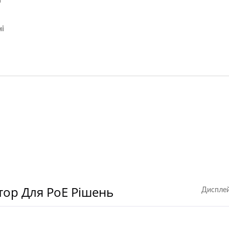
а
і
ор Для PoE Рішень
Дисплей