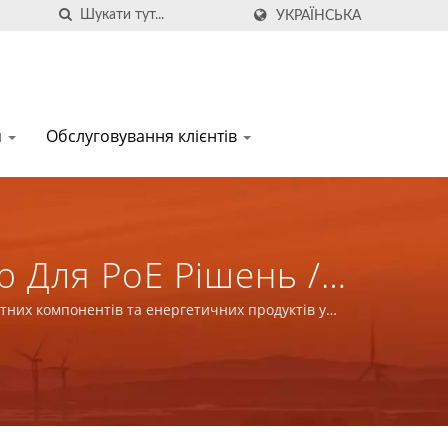
УКРАЇНСЬКА
я
Обслуговування клієнтів
 Для PoE Рішень /
х Компонентів Та
тних компонентів та енергетичних продуктів у
режах.