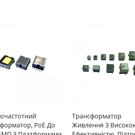
очастотний
Трансформатор
форматор, PoE До
Живлення З Високо
SMD З Платформами
Ефективністю, Підт