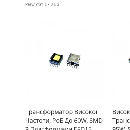
Результат 1 - 3 з 3
Трансформатор Високої
Висок
Частоти, PoE До 60W, SMD
Транс
З Платформами EFD15 -
95W, 