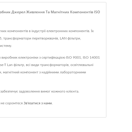
робник Джерел Живлення Та Магнітних Компонентів ISO
их компонентів в індустрії електронних компонентів. Їх
5, трансформатори перетворювачів, LAN фільтри,
истему.
ий виробник електроніки з сертифікацією ISO 9001, ISO 14001
-T Lan фільтр, всі види трансформаторів, освітлювальні
ти, магнітний компонент з надійними лабораторними
 забезпечує задоволення вимог кожного клієнта.
 не соромтеся
Зв'язатися з нами
.