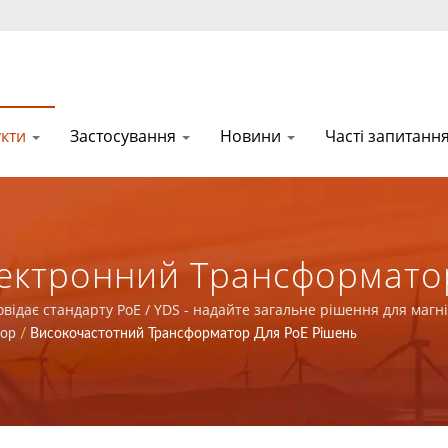
укти
Застосування
Новини
Часті запитанн
ектронний Трансформатор
ьне Рішення Для Магнітни
ідає стандарту PoE / YDS - надайте загальне рішення для магні
тор
/
Високочастотний Трансформатор Для PoE Рішень
тів У Комунікаційних Ме