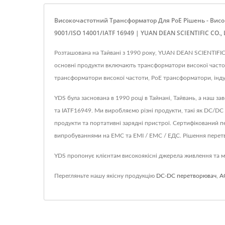
Високочастотний Трансформатор Для PoE Рішень - Вис
9001/ISO 14001/IATF 16949 | YUAN DEAN SCIENTIFIC CO., 
Розташована на Тайвані з 1990 року, YUAN DEAN SCIENTIFIC 
основні продукти включають трансформатори високої часто
трансформатори високої частоти, PoE трансформатори, інду
YDS була заснована в 1990 році в Тайнані, Тайвань, а наш з
та IATF16949. Ми виробляємо різні продукти, такі як DC/DC
продукти та портативні зарядні пристрої. Сертифікований 
випробуваннями на ЕМС та ЕМІ / ЕМС / ЕДС. Рішення перетв
YDS пропонує клієнтам високоякісні джерела живлення та ма
Перегляньте нашу якісну продукцію
DC-DC перетворювач
,
A