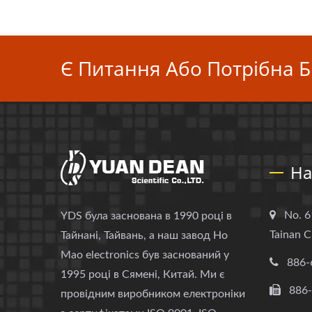
Є Питання Або Потрібна Б
На
No. 6
YDS була заснована в 1990 році в
Tainan C
Тайнані, Тайвань, а наш завод Ho
Mao electronics був заснований у
886-
1995 році в Сямені, Китай. Ми є
886
провідним виробником електроніки