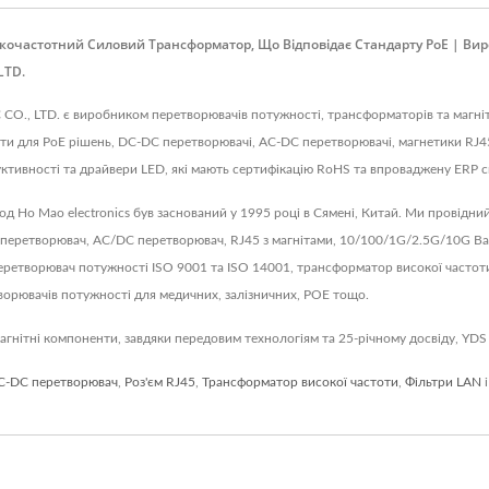
окочастотний Силовий Трансформатор, Що Відповідає Стандарту PoE | Ви
LTD.
CO., LTD. є виробником перетворювачів потужності, трансформаторів та магнітн
ти для PoE рішень, DC-DC перетворювачі, AC-DC перетворювачі, магнетики RJ4
ктивності та драйвери LED, які мають сертифікацію RoHS та впроваджену ERP с
авод Ho Mao electronics був заснований у 1995 році в Сямені, Китай. Ми провідн
 перетворювач, AC/DC перетворювач, RJ45 з магнітами, 10/100/1G/2.5G/10G Base
перетворювач потужності ISO 9001 та ISO 14001, трансформатор високої часто
орювачів потужності для медичних, залізничних, POE тощо.
гнітні компоненти, завдяки передовим технологіям та 25-річному досвіду, YDS
C-DC перетворювач
,
Роз'єм RJ45
,
Трансформатор високої частоти
,
Фільтри LAN
і