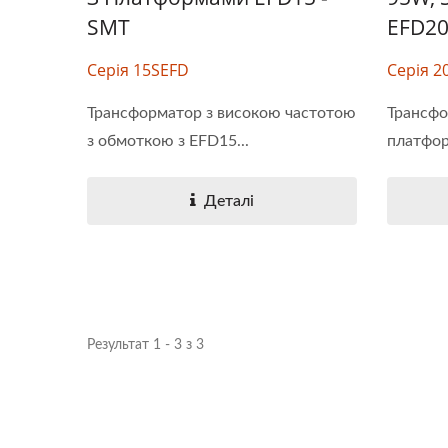
SMT
EFD20
Серія 15SEFD
Серія 2
Пів-Блок DC-DC Конвертер
20W
Трансформатор з високою частотою
Трансфо
з обмоткою з EFD15...
платфор
Деталі
Результат 1 - 3 з 3