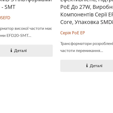
 - SMT
PoE До 27W, Виробн
Компонентів Серії E
0SEFD
Core, Упаковка SMD8
 4:1 DC-DC Конвертер
Пів-Блок DC-DC Конв
рматор високої частоти має
Серія PoE EP
ми EFD20-SMT...
Трансформатори розроблені
Деталі
частоти перемикання...
Деталі