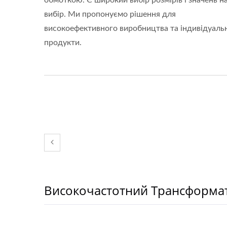
обмоткою. Є широкий вибір розмірів і значень н
вибір. Ми пропонуємо рішення для
високоефективного виробництва та індивідуальн
продукти.
Високочастотний Трансформат