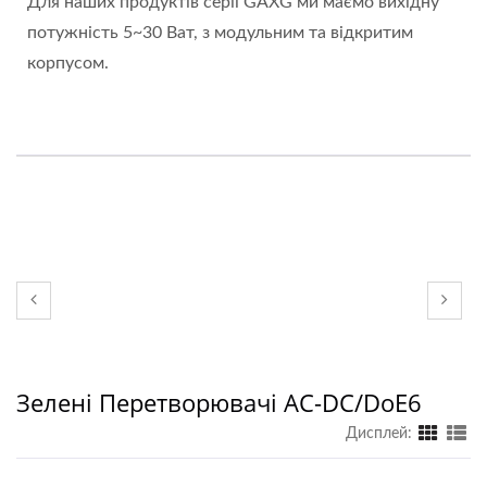
Для наших продуктів серії GAXG ми маємо вихідну
потужність 5~30 Ват, з модульним та відкритим
корпусом.
Зелені Перетворювачі AC-DC/DoE6
Дисплей: