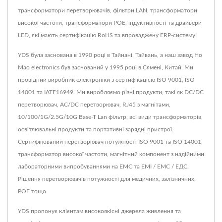
трансформатори перетворювачів, фільтри LAN, трансформатори
високої частоти, трансформатори POE, індуктивності та драйвери
LED, які мають сертифікацію RoHS та впроваджену ERP-систему.
YDS була заснована в 1990 році в Тайнані, Тайвань, а наш завод Ho
Mao electronics був заснований у 1995 році в Сямені, Китай. Ми
провідний виробник електроніки з сертифікацією ISO 9001, ISO
14001 та IATF16949. Ми виробляємо різні продукти, такі як DC/DC
перетворювач, AC/DC перетворювач, RJ45 з магнітами,
10/100/1G/2.5G/10G Base-T Lan фільтр, всі види трансформаторів,
освітлювальні продукти та портативні зарядні пристрої.
Сертифікований перетворювач потужності ISO 9001 та ISO 14001,
трансформатор високої частоти, магнітний компонент з надійними
лабораторними випробуваннями на ЕМС та ЕМІ / ЕМС / ЕДС.
Рішення перетворювачів потужності для медичних, залізничних,
POE тощо.
YDS пропонує клієнтам високоякісні джерела живлення та