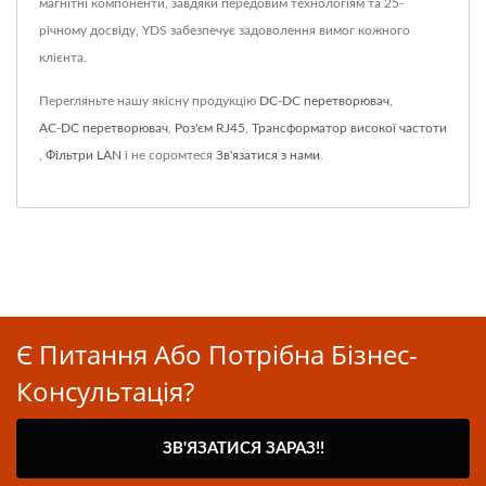
магнітні компоненти, завдяки передовим технологіям та 25-
річному досвіду, YDS забезпечує задоволення вимог кожного
клієнта.
Перегляньте нашу якісну продукцію
DC-DC перетворювач
,
AC-DC перетворювач
,
Роз'єм RJ45
,
Трансформатор високої частоти
,
Фільтри LAN
і не соромтеся
Зв'язатися з нами
.
Є Питання Або Потрібна Бізнес-
Консультація?
ЗВ'ЯЗАТИСЯ ЗАРАЗ!!