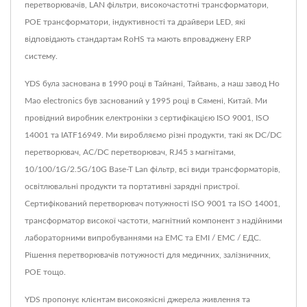
перетворювачів, LAN фільтри, високочастотні трансформатори,
POE трансформатори, індуктивності та драйвери LED, які
відповідають стандартам RoHS та мають впроваджену ERP
систему.
YDS була заснована в 1990 році в Тайнані, Тайвань, а наш завод Ho
Mao electronics був заснований у 1995 році в Сямені, Китай. Ми
провідний виробник електроніки з сертифікацією ISO 9001, ISO
14001 та IATF16949. Ми виробляємо різні продукти, такі як DC/DC
перетворювач, AC/DC перетворювач, RJ45 з магнітами,
10/100/1G/2.5G/10G Base-T Lan фільтр, всі види трансформаторів,
освітлювальні продукти та портативні зарядні пристрої.
Сертифікований перетворювач потужності ISO 9001 та ISO 14001,
трансформатор високої частоти, магнітний компонент з надійними
лабораторними випробуваннями на ЕМС та ЕМІ / ЕМС / ЕДС.
Рішення перетворювачів потужності для медичних, залізничних,
POE тощо.
YDS пропонує клієнтам високоякісні джерела живлення та