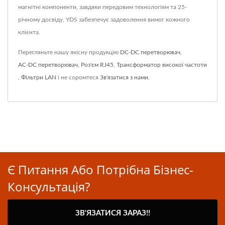
магнітні компоненти, завдяки передовим технологіям та 25-
річному досвіду, YDS забезпечує задоволення вимог кожного
клієнта.
Перегляньте нашу якісну продукцію
DC-DC перетворювач
,
AC-DC перетворювач
,
Роз'єм RJ45
,
Трансформатор високої частоти
,
Фільтри LAN
і не соромтеся
Зв'язатися з нами
.
Є Питання Або Потрібна Бізнес-
Консультація?
ЗВ'ЯЗАТИСЯ ЗАРАЗ!!