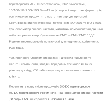
перетворювач, AC/DC перетворювач, RJ45 з магнітами,
10/100/1G/2.5G/10G Base-T Lan фільтр, всі види трансформаторів,
освітлювальні продукти та портативні зарядні пристрої.
Сертифікований перетворювач потужності ISO 9001 та ISO 14001,
трансформатор високої частоти, магнітний компонент з надійними
лабораторними випробуваннями на ЕМС та ЕМІ / ЕМС / ЕДС.
Рішення перетворювачів потужності для медичних, залізничних,
POE тощо.
YDS пропонує клієнтам високоякісні джерела живлення та
магнітні компоненти, завдяки передовим технологіям та 25-
річному досвіду, YDS забезпечує задоволення вимог кожного
клієнта.
Перегляньте нашу якісну продукцію
DC-DC перетворювач
,
AC-DC перетворювач
,
Роз'єм RJ45
,
Трансформатор високої частоти
,
Фільтри LAN
і не соромтеся
Зв'язатися з нами
.