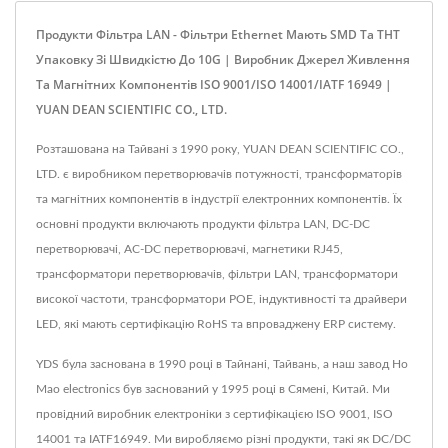
Продукти Фільтра LAN - Фільтри Ethernet Мають SMD Та THT
Упаковку Зі Швидкістю До 10G | Виробник Джерел Живлення
Та Магнітних Компонентів ISO 9001/ISO 14001/IATF 16949 |
YUAN DEAN SCIENTIFIC CO., LTD.
Розташована на Тайвані з 1990 року, YUAN DEAN SCIENTIFIC CO.,
LTD. є виробником перетворювачів потужності, трансформаторів
та магнітних компонентів в індустрії електронних компонентів. Їх
основні продукти включають продукти фільтра LAN, DC-DC
перетворювачі, AC-DC перетворювачі, магнетики RJ45,
трансформатори перетворювачів, фільтри LAN, трансформатори
високої частоти, трансформатори POE, індуктивності та драйвери
LED, які мають сертифікацію RoHS та впроваджену ERP систему.
YDS була заснована в 1990 році в Тайнані, Тайвань, а наш завод Ho
Mao electronics був заснований у 1995 році в Сямені, Китай. Ми
провідний виробник електроніки з сертифікацією ISO 9001, ISO
14001 та IATF16949. Ми виробляємо різні продукти, такі як DC/DC